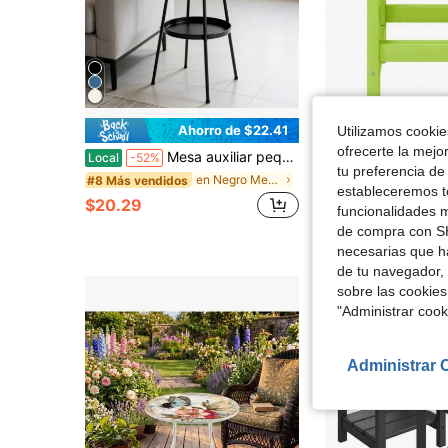
Ahorro de $22.41
Utilizamos cookies
ofrecerte la mejo
Mesa auxiliar pequeña de patio, mesa de extremo redonda de 2 niveles, mesa de centro redonda de metal para interiores y exteriores, negra
Mesa auxiliar cuadrada Adi
Local
-52%
Local
-45%
tu preferencia de
Solo quedan 5
en Negro Mesas de patio
#8 Más vendidos
estableceremos to
$20.29
$42.00
funcionalidades m
de compra con SH
Envío gratis
necesarias que h
de tu navegador, 
sobre las cookies
"Administrar coo
Administrar 