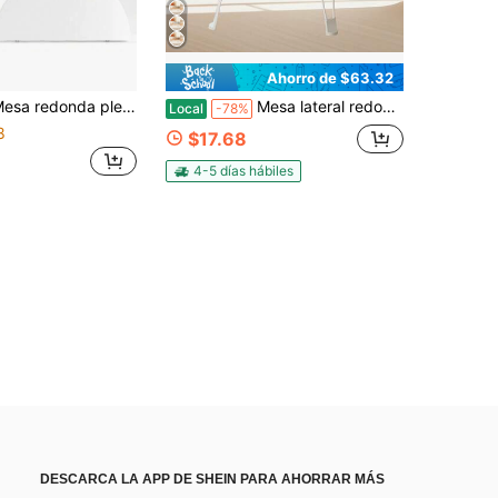
Ahorro de $63.32
 plegable de plástico blanco de 48 pulgadas, mesa de comedor portátil para uso comercial, ideal para cocinas, bodas y fiestas al aire libre. Mesa plegable, mesa para exteriores.
Mesa lateral redonda plegable, mesa de acento pequeña con tapa de madera y patas de metal plegables, mesa lateral circular portátil mini para sofá, cama, sala de estar, balcón, apartamento, decoración interior y exterior
Local
-78%
8
$17.68
4-5 días hábiles
DESCARCA LA APP DE SHEIN PARA AHORRAR MÁS