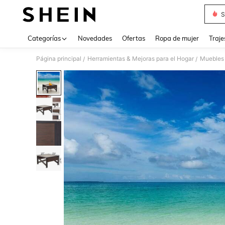
S
Use up 
Categorías
Novedades
Ofertas
Ropa de mujer
Traje
Página principal
Herramientas & Mejoras para el Hogar
Muebles 
/
/