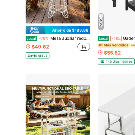
7
Ahorro de $183.88
Mesa auxiliar redonda pequeña de 14 pulgadas para exterior, resistente a la intemperie, de metal elegante, para patio, jardín, porche, sala de estar, interior, mesa de café, té y plantas (Acuarela)
Gaderth Mesa lateral de exterior Adirondack de 18 x 15 pulgadas, mesa lateral de patio de 2
Local
-79%
Local
-48%
#1 Más vendidos
$49.62
$55.82
Envío gratis
4-5 días hábiles