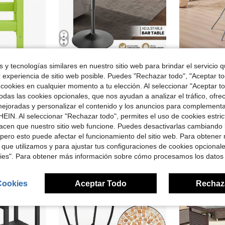
Ahorro de $59.00
 y tecnologías similares en nuestro sitio web para brindar el servicio qu
r experiencia de sitio web posible. Puedes "Rechazar todo", "Aceptar t
rondack de HDPE para patio exterior, color lima.
Mesa alta redonda, altura ajustable de 27.5" a 36", con tapa de textura de mármol negro y base negra, estilo moderno, adecuada para la cocina, el hogar y el balcón
Mesa al
Local
-54%
Local
-65%
 cookies en cualquier momento a tu elección. Al seleccionar "Aceptar to
#10 Más vendi
$50.99
das las cookies opcionales, que nos ayudan a analizar el tráfico, ofre
$47.35
ejoradas y personalizar el contenido y los anuncios para complementa
Free Shipping
EIN. Al seleccionar "Rechazar todo", permites el uso de cookies estri
Free Shipping
acen que nuestro sitio web funcione. Puedes desactivarlas cambiando 
pero esto puede afectar el funcionamiento del sitio web. Para obtener
 que utilizamos y para ajustar tus configuraciones de cookies opcional
kies". Para obtener más información sobre cómo procesamos los datos
Cookies
Aceptar Todo
Rechaz