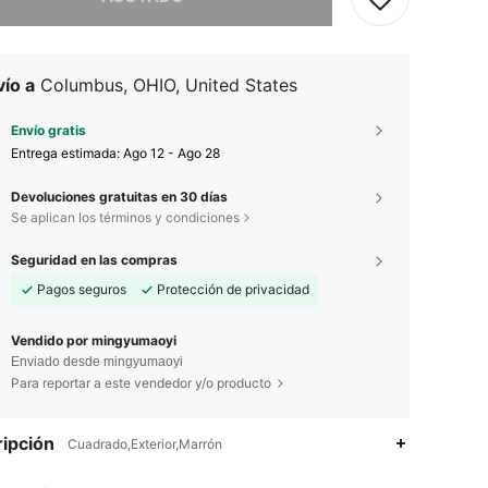
ío a
Columbus, OHIO, United States
Envío gratis
Entrega estimada:
Ago 12 - Ago 28
Devoluciones gratuitas en 30 días
Se aplican los términos y condiciones
Seguridad en las compras
Pagos seguros
Protección de privacidad
Vendido por mingyumaoyi
Enviado desde mingyumaoyi
Para reportar a este vendedor y/o producto
ipción
Cuadrado,Exterior,Marrón
4.76
353
32
4.76
353
32