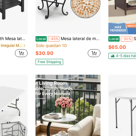
 niveles de HDPE para exterior, mesa auxiliar resistente a la intemperie para patio, piscina, interior y jardín, resistente a la intemperie y de fácil mantenimiento
Mesa lateral de mosaico para exteriores, mesa auxiliar redonda de 14", mesa de acento, soporte para plantas ideal para el lado de la piscina, porche, patio, terraza o lado del sofá, tapa de vidrio, hierro negro, jardín dorado
SUNROAD Mesa la
Local
-45%
Local
-50%
Solo quedan 10
en Irregular Mesas de patio
$65.00
$30.90
4-5 días há
Free Shipping