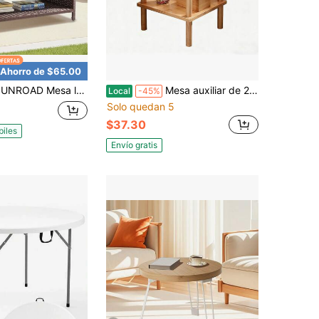
Ahorro de $65.00
teral de patio de doble capa de 35.5 pulgadas, mesa de centro de ratán moderna para exteriores, mueble de exterior resistente a la intemperie apto para jardines, patios, áreas junto a la piscina y porches.
Mesa auxiliar de 2 niveles, mesa auxiliar para interior y exterior con estante inferior - Mesa auxiliar pequeña para patio, mesita de noche de madera de abeto resistente a la intemperie para balcón, piscina, jardín, sala de estar - Acabado en teca
Local
-45%
Solo quedan 5
$37.30
biles
Envío gratis