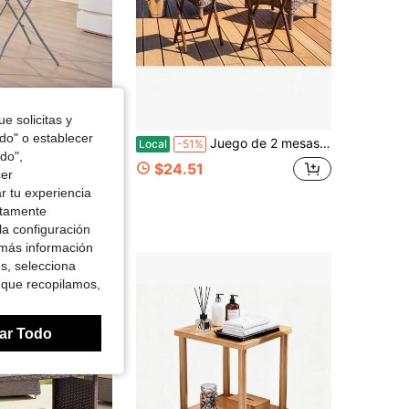
e solicitas y
odo" o establecer
ta plegable redonda de 31" blanca, mesa plegable portátil para eventos, patio y uso diario
Juego de 2 mesas plegables de interior modernas, acabado en nogal, madera de caucho sólida, 19 x 14.5 x 26 pulgadas
Local
-51%
do",
en Diariamente Mesas de patio
dos
$24.51
cer
r tu experiencia
ctamente
la configuración
 más información
es, selecciona
 que recopilamos,
ar Todo