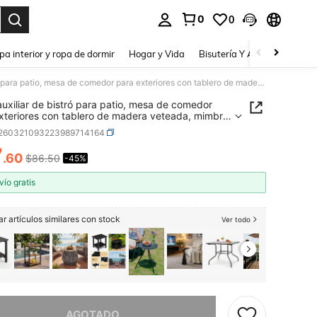
0
0
a. Press Enter to select.
pa interior y ropa de dormir
Hogar y Vida
Bisutería Y Accesorios
Be
Mesa auxiliar de bistró para patio, mesa de comedor para exteriores con tablero de madera veteada, mimbre tejido, ratán, estructura metálica para terraza, piscina, jardín o porche (marrón).
uxiliar de bistró para patio, mesa de comedor
xteriores con tablero de madera veteada, mimbre
 ratán, estructura metálica para terraza, piscina,
r260321093223989714164
 o porche (marrón).
7
.60
$86.50
-45%
ICE AND AVAILABILITY
vío gratis
r artículos similares con stock
Ver todo
imos, este producto está agotado.
AGOTADO