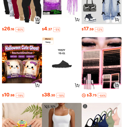
26
4
17
$
.16
$
.37
$
.59
-60%
-5%
-12%
10
38
3
$
.98
$
.30
$
.75
-19%
-18%
-64%