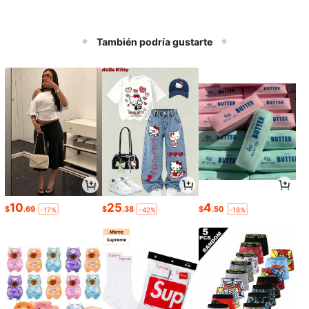
También podría gustarte
10
25
4
$
.69
$
.38
$
.50
-17%
-42%
-18%