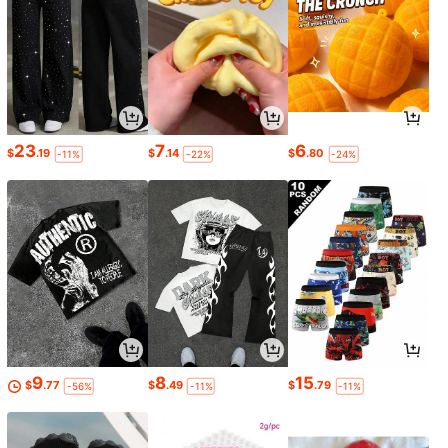
23
7
6
$
.19
$
.14
$
.80
-11%
-22%
-24%
9
8
15
$
.77
$
.49
$
.79
-56%
-11%
-11%