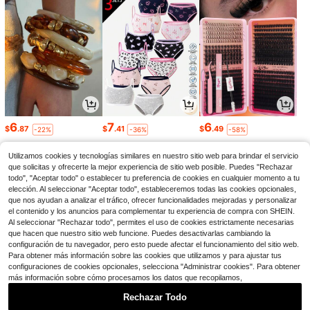
6
7
6
$
.87
$
.41
$
.49
-22%
-36%
-58%
Utilizamos cookies y tecnologías similares en nuestro sitio web para brindar el servicio
que solicitas y ofrecerte la mejor experiencia de sitio web posible. Puedes "Rechazar
todo", "Aceptar todo" o establecer tu preferencia de cookies en cualquier momento a tu
elección. Al seleccionar "Aceptar todo", estableceremos todas las cookies opcionales,
que nos ayudan a analizar el tráfico, ofrecer funcionalidades mejoradas y personalizar
el contenido y los anuncios para complementar tu experiencia de compra con SHEIN.
Al seleccionar "Rechazar todo", permites el uso de cookies estrictamente necesarias
que hacen que nuestro sitio web funcione. Puedes desactivarlas cambiando la
configuración de tu navegador, pero esto puede afectar el funcionamiento del sitio web.
Para obtener más información sobre las cookies que utilizamos y para ajustar tus
configuraciones de cookies opcionales, selecciona "Administrar cookies". Para obtener
más información sobre cómo procesamos los datos que recopilamos,
39
4
13
$
.00
$
.85
$
.19
-61%
-5%
-11%
Rechazar Todo