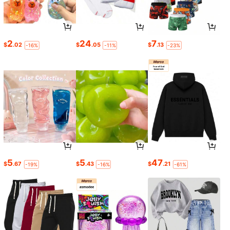
2
24
7
$
.02
$
.05
$
.13
-16%
-11%
-23%
5
5
47
$
.67
$
.43
$
.21
-19%
-16%
-61%