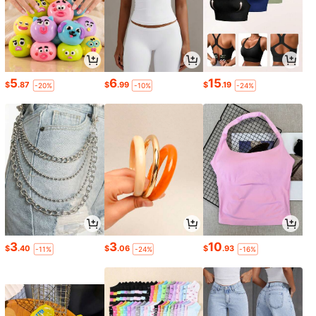
5
6
15
$
.87
$
.99
$
.19
-20%
-10%
-24%
3
3
10
$
.40
$
.06
$
.93
-11%
-24%
-16%