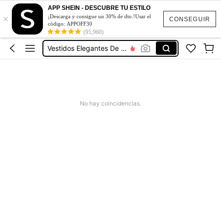
Squishies
APP SHEIN - DESCUBRE TU ESTILO
×
Patio Furniture Set Cover
¡Descarga y consigue un 30% de dto.!Usar el
CONSEGUIR
código: APPOFF30
(95,960)
Vestidos Elegantes De Mujer
Blusas Bonitas De Mujer
Conjunto De Dos Piezas Mujer
Squishies
Patio Furniture Set Cover
No hay coincidencias.