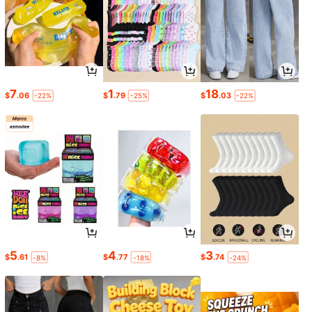
7
1
18
$
.06
$
.79
$
.03
-22%
-25%
-22%
5
4
3
$
.61
$
.77
$
.74
-8%
-18%
-24%