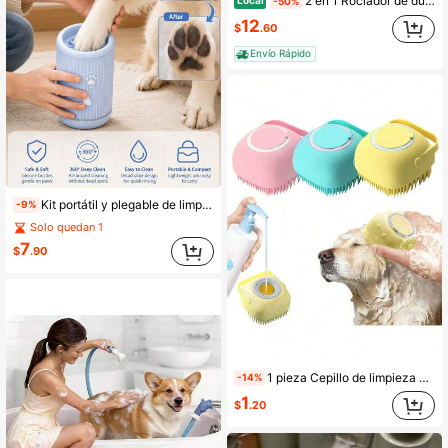
2 en 1 Rociador de ducha para mascotas & Cepillo de masaje de silicona, Herramienta de aseo y lavado para perros y gatos con flujo de agua ajustable, Cabezal de ducha universal para mascotas, Accesorio de baño
Local
-50%
12
$
.60
Envío Rápido
Kit portátil y plegable de limpieza de patas para mascotas - Taza de baño para patas de mascotas antiarañazos con toallitas de secado rápido, herramienta de limpieza de patas electrostática sin agua, apta para paseos al aire libre, camping, viajes, uso en coche y hogar, para gatos y perros, color aleatorio
-9%
Solo quedan 1
7
$
.90
1 pieza Cepillo de limpieza para mascotas, cepillo de silicona para limpiar el pelo del perro con dispositivo espumante, cepillo de masaje para mascotas compacto y amigable con la piel, adecuado para el baño y el aseo del perro. Cepillo de limpieza multifuncional para mascotas, cepillo de baño para mascotas, cepillo de silicona para mascotas, cepillo para limpiar el pelo del perro, cepillo de masaje para mascotas, dispositivo espumante para el baño del perro, herramienta de aseo para mascotas, cepillo amigable con la piel del perro, cepillo compacto para mascotas, herramienta de baño para mascotas, cepillo de aseo para perros, cepillo de silicona para perros
-14%
1
$
.20