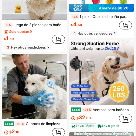
Ahorro de $0.20
1 pieza Cepillo de baño para mascotas de silicona suave con mango largo y dispensador de champú, masaje suave para acicalamiento y limpieza de pelaje y pelo, cepillo de baño para perros pequeños y gatos: herramienta especializada para el lavado de mascotas, cepillo de masaje y frotado - Artículo esencial para el baño de mascotas
-4%
4
Juego de 2 piezas para baño de mascotas, que incluye cepillo de champú para mascotas + cepillo de dientes para mascotas, cepillo de baño de goma de silicona para masaje, y guante de baño y masaje para perros y gatos con depósito para champú, herramientas de aseo para perros y gatos
$
.58
-6%
Solo quedan 9
1
Hay otros vendedores
1
$
.50
3
Hay otros vendedores
Ventosa para bañar perros con correa, correa de nylon de alta elasticidad para bañar perros con ventosa potente para ducha, recorte y aseo de mascotas, cachorros y gatos
Local
-46%
32
$
.03
Guantes de limpieza multifuncionales de silicona, guantes reutilizables resistentes al calor e impermeables para bañar y acicalar mascotas perro gato, lavar platos, cocina, baño, lavar el coche, suministros de limpieza del hogar
Local
-60%
Envío Rápido
Envío gratis
2
$
.16