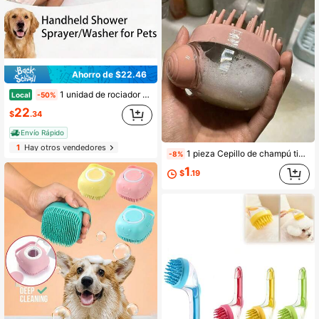
Ahorro de $22.46
1 unidad de rociador y masajeador de ducha portátil para mascotas, accesorio de baño para perros que se coloca fácilmente, ajuste universal para grifos de bañera y mangueras de jardín, solución de limpieza versátil para el aseo de mascotas y el riego del jardín
Local
-50%
22
$
.34
Envío Rápido
1
Hay otros vendedores
1 pieza Cepillo de champú tipo presión, masajeador de cuero cabelludo con dispensador de champú, cerdas de silicona suave, herramienta de cuidado del cabello para baño y ducha, cepillo para mascotas, adecuado para bañar perros, producto de belleza, regalo de Halloween/Navidad
-8%
1
$
.19