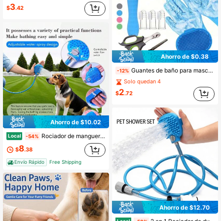
3
$
.42
Ahorro de $0.38
Guantes de baño para mascotas, adecuados para gatos y perros de todos los tamaños, esenciales para el baño, adecuados para frotar gatos y perros - Guantes de masaje para baño, herramienta de frotado, guantes para lavar platos del hogar, color aleatorio, adecuados para todas las estaciones. Silicona suave, manga engrosada y extendida en general, impermeable y a prueba de fugas
-12%
Solo quedan 4
2
$
.72
Ahorro de $10.02
Rociador de manguera para champú de mascotas con cepillo de masaje, adecuado para perros y gatos, herramienta de aseo de mascotas duradera y fácil de limpiar.
Local
-54%
8
$
.38
Envío Rápido
Free Shipping
Ahorro de $12.70