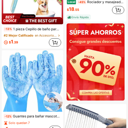
Rociador y masajeador portátil para ducha de mascotas, accesorio de baño portátil para perros, ajuste universal para grifos de bañera y mangueras de jardín, solución de limpieza versátil para el aseo de mascotas y el riego del jardín.
Local
-45%
18
$
.55
Envío Rápido
1 pieza Cepillo de baño para mascotas, Cepillo de baño para perros, Cepillo de champú para perros, Cepillo de champú para gatos, Cepillo para perros, Cepillo para gatos, Cepillo de aseo para perros, Cepillo de baño para perros, Cepillo para cachorros, Baño para perros, Cepillo de aseo para cachorros
-13%
#2 Mejor Calificado
en Accesorios de ducha y baño para mascotas
1
$
.39
Guantes para bañar mascotas, universales para gatos y perros, resistentes a arañazos, limpieza profunda, elimina eficazmente el pelo, masajea a las mascotas, espuma delicada, uso en seco y húmedo, también aptos para cocina/lavado de coches, limpieza diaria del hogar, dos colores disponibles,
-12%
Solo quedan 7