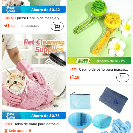
Ahorro de $0.42
1 pieza Cepillo de masaje y baño para mascotas con dispensador de jabón y champú, cepillo de baño de silicona suave para perros y gatos de pelo largo, fácil de usar para una limpieza profunda y rápida
-30%
0
$
.98
300+ vendidos
Ahorro de $0.22
Cepillo de baño para mascotas con dispensador de líquido, peine de baño de silicona con cerdas suaves y espuma de un solo toque, universal para gatos y perros, cepillo de limpieza y frotado sin esfuerzo, herramienta de aseo para mascotas con mango ergonómico curvo antideslizante, esencial para la limpieza del hogar
-15%
1
$
.28
Ahorro de $0.78
Bolsa de baño para gatos de malla transpirable ajustable en 2 colores, guantes de baño de silicona antiarañazos, bolsa de baño multifuncional anti-mordeduras para mascotas, adecuada para corte de uñas de gato, limpieza de oídos y aseo, suministros de limpieza para mascotas en rosa y azul
-19%
Solo quedan 5