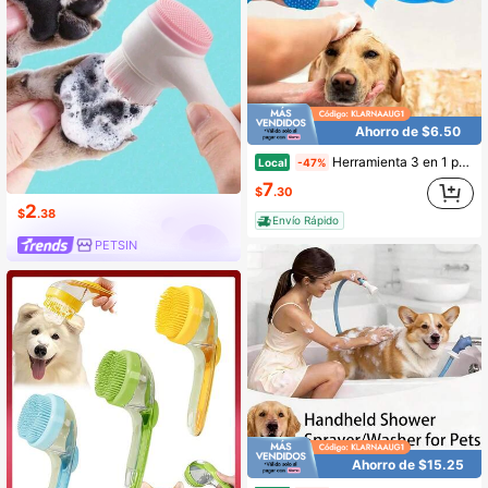
Ahorro de $6.50
Herramienta 3 en 1 para bañar perros y gatos. Combina funciones de enjuague, cepillado y masaje en una sola unidad portátil. Incluye una manguera de silicona suave de alta calidad de 250 cm y tres boquillas intercambiables: un accesorio imprescindible para el baño de tu mascota.
Local
-47%
7
$
.30
2
$
.38
Envío Rápido
PETSIN
Ahorro de $15.25