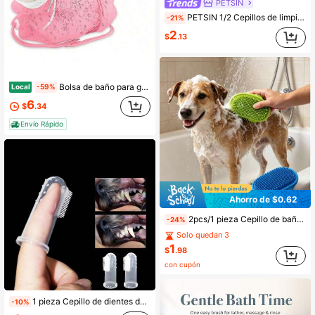
PETSIN
PETSIN 1/2 Cepillos de limpieza para patas de mascotas, adecuados para gatos y perros
-21%
2
$
.13
Bolsa de baño para gatos, bolsa de ducha para gatos de malla transpirable, bolsa de aseo para gatos ajustable y antirrayaduras para corte de uñas, bolsa de lavado suave de poliéster
Local
-59%
6
$
.34
Envío Rápido
Ahorro de $0.62
2pcs/1 pieza Cepillo de baño para mascotas, Cepillo de masaje para gatos, Guante de baño para perros, Peine de baño de goma de silicona ajustable, Adecuado para perros y gatos de pelo largo y corto
-24%
Solo quedan 3
1
$
.98
con cupón
1 pieza Cepillo de dientes de dedo para mascotas de silicona, herramienta de limpieza dental para perros y gatos, cepillo de cerdas suaves pequeñas, producto de higiene y cuidado oral para cachorros y gatitos, protección dental, suministros para mascotas
-10%