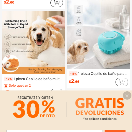
2
$
.60
1 pieza Cepillo de baño para mascotas, cepillo de limpieza de pelo de perro de silicona con función de espuma, cepillo de masaje para mascotas compacto y amigable con la piel, adecuado para el baño y el aseo de perros, cepillo de limpieza multifunción para mascotas, cepillo de baño para mascotas, cepillo de silicona para mascotas, gran valor
-11%
1 pieza Cepillo de baño multifunción 2 en 1 para mascotas, peine de masaje para baño de gatos y perros, puede contener líquido de baño, estilo naranja transparente, cerdas de goma suave, duradero y cómodo, herramienta de limpieza universal para gatos y perros
-12%
2
$
.66
Solo quedan 2
5
$
.43