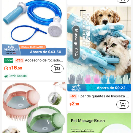
Ahorro de $43.50
Accesorio de rociador de grifo de bañera deslizable - Adaptador de ducha para mascotas ultra flexible con manguera de 5 pies. No se necesita instalación, perfecto para enjuagues rápidos. Fácil de usar cuando lo necesites. Diversión al aire libre
Local
-73%
16
$
.50
Envío Rápido
Ahorro de $0.22
1 par de guantes de limpieza y aseo para mascotas, guantes para bañar y enchampujar perros y gatos, esponja mágica para fregar y lavar platos, guantes de silicona para quitar el pelo
-9%
2
$
.18