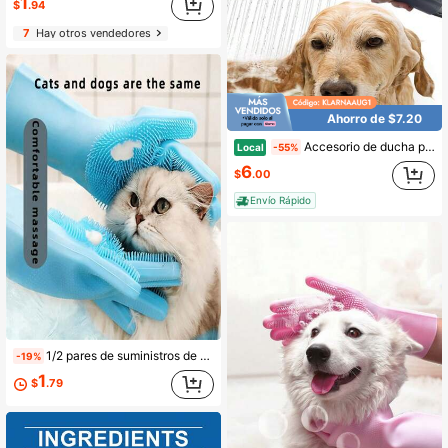
1
$
.94
7
Hay otros vendedores
Ahorro de $7.20
Accesorio de ducha para perros, ducha para perros con desviador de metal, accesorio de ducha para mascotas para baño rápido y fácil de perros, 3 modos de rociado con interruptor de un solo botón y manguera de 8 pies para interior y exterior
Local
-55%
6
$
.00
Envío Rápido
1/2 pares de suministros de aseo para mascotas diseñados de forma exquisita, 6 colores disponibles, que incluyen guantes de baño para perros y gatos y suministros para mascotas
-19%
1
$
.79