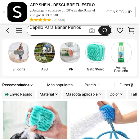
Guantes Para Bañar Perros
APP SHEIN - DESCUBRE TU ESTILO
×
Cepillo Para Perro
¡Descarga y consigue un 30% de dto.!Usar el
CONSEGUIR
código: APPOFF30
Cepillo Para Bañar Perros
(95,960)
Perros Accesorios
Mascotas
Guantes Para Bañar Perros
Cepillo Para Perro
Animal
Silicona
ABS
TPR
Gato/Perro
Pequeño
Recomendados
Más populares
Precio
Filtros
Envío Rápido
Material
Mascota aplicable
Color
Talla