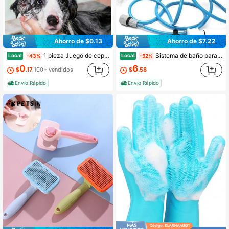
Ahorro de $0.13
Ahorro de $7.22
1 pieza Juego de cepillo de champú para mascotas: Un cepillo de aseo de doble cara con cerdas suaves de silicona. Con almacenamiento incorporado, es ideal tanto para perros como para gatos, haciendo que el baño sea pan comido para amigos peludos de pelo corto y largo por igual
Sistema de baño para mascotas, ducha multifuncional para perros y gatos, para enjuagar, eliminar el pelo muerto y acicalar. Incluye una manguera de silicona de 250 cm y tres cabezales de ducha intercambiables. Fácil de encender y apagar, portátil e ideal para interactuar con tu perro.
Local
Local
-43%
-52%
0
6
$
.17
100+ vendidos
$
.58
Envío Rápido
Envío Rápido