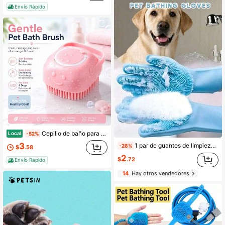
Envío Rápido
Cepillo de baño para perros, cepillo 2 en 1 para el aseo con dispensador de champú incorporado, cerdas de silicona suaves para baño y masaje, diseño fácil de limpiar para perros, gatos y mascotas pequeñas
Local
-52%
3
1 par de guantes de limpieza y aseo para mascotas, guantes para bañar y enchampujar perros y gatos, esponja mágica para fregar y limpiar platos, guantes de silicona para quitar el pelo
-28%
$
.58
2
$
.72
Envío Rápido
14
Hay otros vendedores