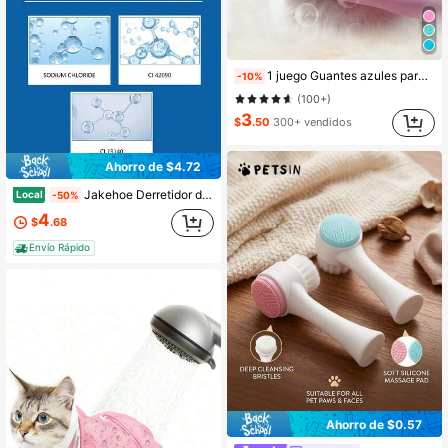
1 juego Guantes azules para baño de mascotas, cepillo de silicona para perros y gatos, accesorios de baño de mascota con rociador y masajeador
-10%
(100+)
3
$
.50
300+ vendidos
Ahorro de $4.72
Jakehoe Derretidor de invierno amigable con las mascotas para pisos de concreto y calles, derrite la nieve
Local
-50%
4
$
.68
Envío Rápido
Ahorro de $0.57