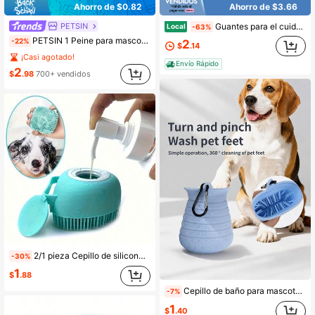
Ahorro de $0.82
Ahorro de $3.66
PETSIN
Guantes para el cuidado de mascotas, guantes de silicona resistentes al calor, manopla de silicona para eliminar el pelo de perros y gatos, guantes para bañar gatos, productos de masaje para perros y gatos, color azul.
Local
-63%
PETSIN 1 Peine para mascotas, artefacto de peinado para gatos y perros que elimina el pelo flotante, peine depilatorio especial para mascotas con agujas para el pelo de gato, limpieza depilatoria
-22%
2
$
.14
¡Casi agotado!
Envío Rápido
2
$
.98
700+ vendidos
2/1 pieza Cepillo de silicona para mascotas, cepillo de baño para perros y gatos, cerdas densas de limpieza potente, regalo de cumpleaños para mascotas, regalo del Día de San Valentín, productos de limpieza para mascotas
-30%
1
$
.88
Cepillo de baño para mascotas, multifuncional con diseño de clip para toalla, plegable y fácil de limpiar, perfecto para uso al aire libre, taza de baño para patas de mascotas antiarañazos, con paño de secado rápido, herramienta de limpieza de garras sin agua, apto para paseos al aire libre, camping, viajes, coche y uso doméstico, para gatos y perros, envío aleatorio
-7%
1
$
.40