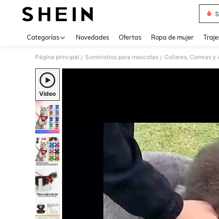
S
Use up 
Categorías
Novedades
Ofertas
Ropa de mujer
Traje
Página principal
Suministros para mascotas
Collares, Correas y
/
/
Video