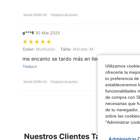
Desde SHEIN US
Programa de puntos
g***6
30 Mar,2025
Color: Multicolor, Talla: Morado-M
Color:
Multicolor
Talla:
Morado-M
me encanto se tardo más en llegar pero todo exc
Utilizamos cookies
Traducir
ofrecerte la mejo
tu preferencia de
Desde SHEIN US
Programa de puntos
estableceremos to
funcionalidades m
de compra con SH
Ver Más Re
necesarias que h
de tu navegador, 
sobre las cookies
"Administrar coo
Nuestros Clientes También Vie
Administrar 