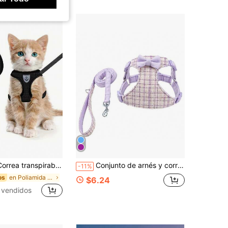
r perros y gatos, correa a prueba de explosiones y amortiguadora de impactos para exteriores, estilo chaleco negro para pecho y espalda, arnés sin tirones
Conjunto de arnés y correa para mascotas con lazo, arnés de tela a rayas, arnés de perro con forro de malla transpirable y cómodo, arnés para gatos a prueba de escape, correa ajustable para el pecho de mascotas, correa de paseo estilo chaleco para perros, adecuado para perros pequeños y gatos en casa/exterior/senderismo
-11%
en Poliamida Arneses para mascotas
os
$6.24
 vendidos