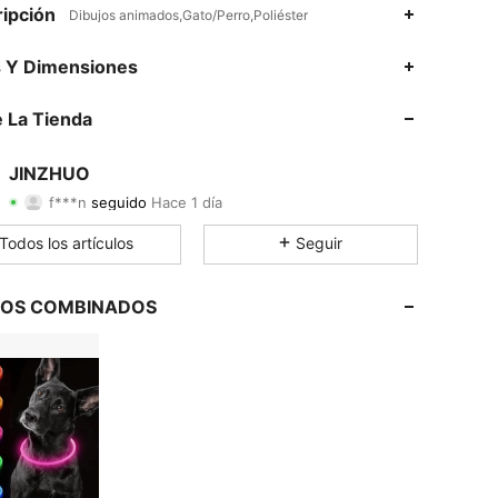
ipción
Dibujos animados,Gato/Perro,Poliéster
4.87
37
615
s Y Dimensiones
4.87
37
615
 La Tienda
4.87
37
615
JINZHUO
f***n
seguido
Hace 1 día
4.87
37
615
Calificación
Artículos
Seguidores
Todos los artículos
Seguir
4.87
37
615
4.87
37
615
LOS COMBINADOS
4.87
37
615
4.87
37
615
4.87
37
615