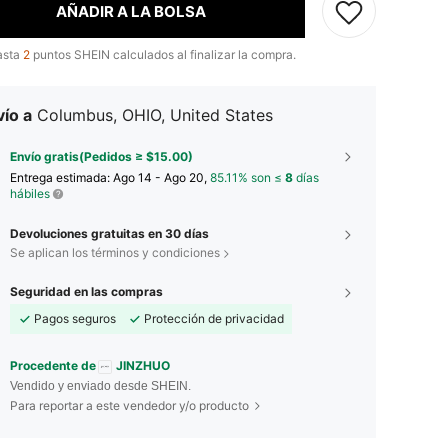
AÑADIR A LA BOLSA
asta
2
puntos SHEIN calculados al finalizar la compra.
ío a
Columbus, OHIO, United States
Envío gratis(Pedidos ≥ $15.00)
Entrega estimada:
Ago 14 - Ago 20,
85.11% son ≤
8
días
hábiles
Devoluciones gratuitas en 30 días
Se aplican los términos y condiciones
Seguridad en las compras
Pagos seguros
Protección de privacidad
Procedente de
JINZHUO
Vendido y enviado desde SHEIN.
Para reportar a este vendedor y/o producto