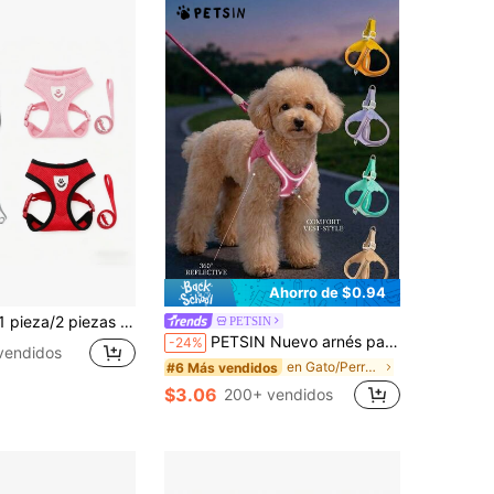
Ahorro de $0.94
, diseño de chaleco con tracción distribuida uniformemente para evitar el ahogamiento y la tos en el cuello, adecuado para Teddy pequeño, Pomerania, Caniche Mini y gatos lindos, a prueba de explosiones, fácil de poner con un solo clic, disponible en múltiples colores
PETSIN
PETSIN Nuevo arnés para perros de paso suave y ligero, correa de pecho de malla transpirable con reflectante, conveniente para pasear perros y gatos pequeños al aire libre
-24%
vendidos
en Gato/Perro Arneses para mascotas
#6 Más vendidos
$3.06
200+ vendidos