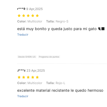
r***9
9 Apr,2025
Color: Multicolor, Talla: Negro-S
Color:
Multicolor
Talla:
Negro-S
está muy bonito y queda justo para mi gato 🐈‍⬛
Traducir
Desde SHEIN US
Programa de puntos
J***z
23 Apr,2025
Color: Multicolor, Talla: Rojo-L
Color:
Multicolor
Talla:
Rojo-L
excelente material recistente le quedo hermoso
Traducir