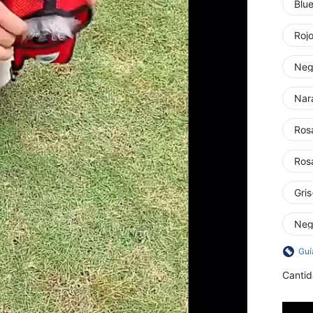
Blu
Roj
Neg
Nar
Ros
Ros
Gris
Neg
Guí
Cantid