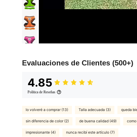
Evaluaciones de Clientes
(500+)
4.85
Política de Reseñas
lo volveré a comprar (13)
Talla adecuada (3)
queda bi
sin diferencia de color (2)
de buena calidad (49)
como 
impresionante (4)
nunca recibí este artículo (7)