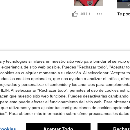
3
Te pod
Útil (1)
elente lo volvería a comprar
 y tecnologías similares en nuestro sitio web para brindar el servicio qu
r experiencia de sitio web posible. Puedes "Rechazar todo", "Aceptar t
 cookies en cualquier momento a tu elección. Al seleccionar "Aceptar to
Útil (1)
das las cookies opcionales, que nos ayudan a analizar el tráfico, ofre
ejoradas y personalizar el contenido y los anuncios para complementa
EIN. Al seleccionar "Rechazar todo", permites el uso de cookies estri
señas
acen que nuestro sitio web funcione. Puedes desactivarlas cambiando 
pero esto puede afectar el funcionamiento del sitio web. Para obtener
 que utilizamos y para ajustar tus configuraciones de cookies opcional
kies". Para obtener más información sobre cómo procesamos los datos
ron
Cookies
Aceptar Todo
Rechaz