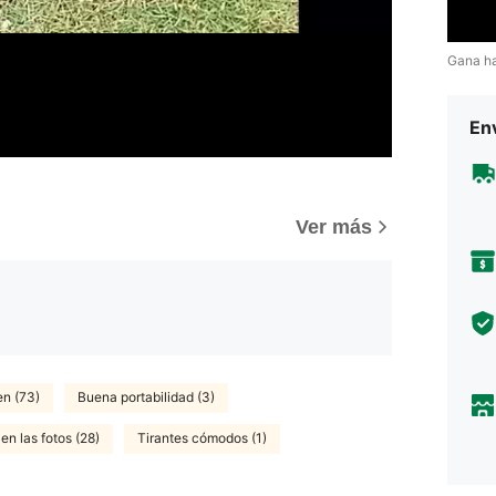
Gana h
Env
Ver más
en (73)
Buena portabilidad (3)
en las fotos (28)
Tirantes cómodos (1)