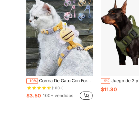
Correa De Gato Con Forma Linda De Abeja, Arnés Anti-escape Para Gato Con Correas Ajustables Para El Pecho Y La Espalda
Juego de 2 piezas de arnés y correa para perro sin tirones con asa para mejor control con corr
-10%
-9%
(100+)
$11.30
$3.50
100+ vendidos