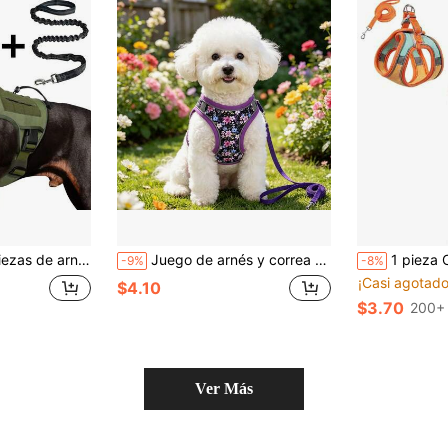
ea elástica para perros medianos y grandes para caminar, senderismo y entrenamiento
Juego de arnés y correa suave y ajustable para perros, arnés de pecho para perros pequeños, adecuado para perros pequeños, arnés de pecho para perros que no tiran
1 pieza Correa de terciopelo reflectante, Arnés 
-9%
-8%
¡Casi agotado
$4.10
$3.70
200+
Ver Más