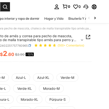
0
0
a. Press Enter to select.
pa interior y ropa de dormir
Hogar y Vida
Bisutería Y Accesorios
Be
Conjunto de arnés y correa para pecho de mascota, chaleco de malla transpirable tipo arnés para perro y gato, cuerda de plomo antideslizante para paseo al aire libre con tazón de alimentación plegable incluido
to de arnés y correa para pecho de mascota,
o de malla transpirable tipo arnés para perro y
cuerda de plomo antideslizante para paseo al aire
p2402251757760965
(500+ Comentarios)
con tazón de alimentación plegable incluido
2
$
.60
$2.90
-10%
ICE AND AVAILABILITY
l-M
Azul-L
Azul-XL
Verde-M
de-L
Verde-XL
Morado-M
pura-L
Morado-XL
Púrpura-S