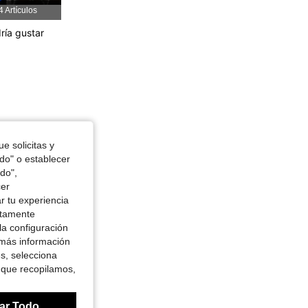
4.87
37
615
4 Artículos
ría gustar
e solicitas y
odo" o establecer
do",
cer
r tu experiencia
ctamente
la configuración
 más información
es, selecciona
 que recopilamos,
ar Todo