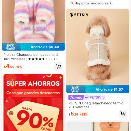
1
Hay otros vendedores
Ahorro de $0.40
1 pieza Chaqueta con capucha de
peluche para mascotas, sudadera s
60+ vendidos
(500+)
uave y cálida para perros y gatos e
4
n invierno, disponible en varios colo
$
.00
-9%
res
Ahorro de $1.57
PETSIN
PETSIN Chaqueta/chaleco térmico
forrado para mascotas, diseñada pa
70+ vendidos
ra otoño/invierno, en color marrón c
5
$
.53
-22%
laro, para gatos y perros