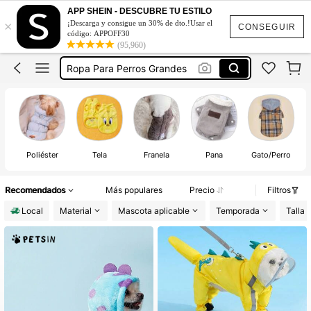
Ropa Para Perros
APP SHEIN - DESCUBRE TU ESTILO
×
¡Descarga y consigue un 30% de dto.!Usar el
Ropa Para Perros Pequeños
CONSEGUIR
código: APPOFF30
(95,960)
Ropa Para Perros Grandes
Dog Clothes
Disfraz Para Perro
Ropa Para Perros
Poliéster
Tela
Franela
Pana
Gato/Perro
Recomendados
Más populares
Precio
Filtros
Local
Material
Mascota aplicable
Temporada
Talla