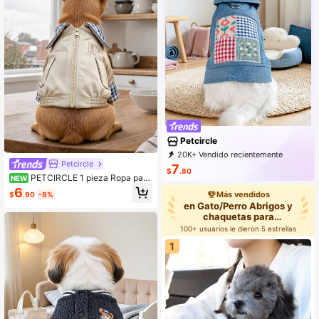
Petcircle
20K+ Vendido recientemente
Petcircle
25K+ Recompra
9.2K Suscripción
7
$
.80
PETCIRCLE 1 pieza Ropa para
NEW
mascotas Perro pequeño Cachorro
6
Más vendidos
$
.90
-8%
Gato Top casual lindo con diseño d
en Gato/Perro Abrigos y
e cuello con cremallera Chaqueta d
chaquetas para
e cuello a cuadros
mascotas
100+ usuarios le dieron 5 estrellas
1