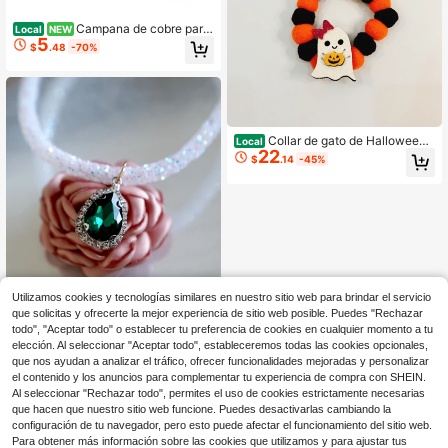
Campana de cobre para
Local
NEW
5
collar de perro, 4 piezas de campan
$
.48
-70%
as de latón para collar de perro extr
a ruidosas para seguimiento de mas
cotas, accesorios colgantes anti-pé
rdida y anti-robo para entrenamient
o de mascotas, campanas para perr
os pequeños y gatos
Collar de gato de Halloween,
Local
22
accesorios para mascotas, disfraz, l
$
.14
-45%
indo collar ajustable de dibujos ani
mados para gato
Utilizamos cookies y tecnologías similares en nuestro sitio web para brindar el servicio
Collar para gato y perro, acce
Local
que solicitas y ofrecerte la mejor experiencia de sitio web posible. Puedes "Rechazar
27
sorios para mascotas, bufanda para
$
.20
-42%
todo", "Aceptar todo" o establecer tu preferencia de cookies en cualquier momento a tu
gato Ragdoll y gatito, collar para ma
elección. Al seleccionar "Aceptar todo", estableceremos todas las cookies opcionales,
scotas, suministros para mascotas
que nos ayudan a analizar el tráfico, ofrecer funcionalidades mejoradas y personalizar
el contenido y los anuncios para complementar tu experiencia de compra con SHEIN.
Al seleccionar "Rechazar todo", permites el uso de cookies estrictamente necesarias
que hacen que nuestro sitio web funcione. Puedes desactivarlas cambiando la
configuración de tu navegador, pero esto puede afectar el funcionamiento del sitio web.
Para obtener más información sobre las cookies que utilizamos y para ajustar tus