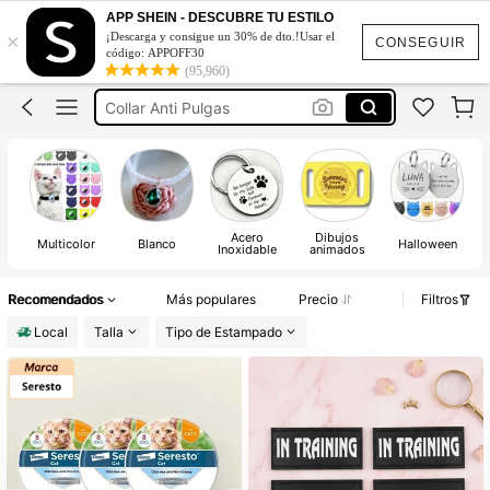
Collar Para Gato Con Airtag
APP SHEIN - DESCUBRE TU ESTILO
×
¡Descarga y consigue un 30% de dto.!Usar el
Collar Para Gato
CONSEGUIR
código: APPOFF30
(95,960)
Collar Anti Pulgas
Campana Para Perros
Perros Accesorios
Collar Para Gato Con Airtag
Collar Para Gato
Acero
Dibujos
Multicolor
Blanco
Halloween
Inoxidable
animados
Recomendados
Más populares
Precio
Filtros
Local
Talla
Tipo de Estampado