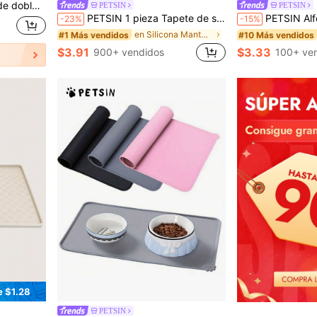
 de mascotas, accesorios modernos para mascotas, material fácil de limpiar
PETSIN
PETSIN
PETSIN 1 pieza Tapete de silicona para comida de mascotas, Almohadilla para tazón de perro y gato, Antideslizante, Impermeable, Con borde elevado para evitar derrames, Fácil de limpiar en el lavavajillas
PETSIN Alfombrilla para alimentar mascotas, tapete
-23%
-15%
en Silicona Manteles individuales para mascotas
#1 Más vendidos
#10 Más vendidos
$3.91
$3.33
900+ vendidos
100+ ve
e $1.28
PETSIN