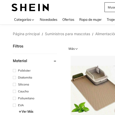
V
Categorías
Novedades
Ofertas
Ropa de mujer
Traje
Página principal
Suministros para mascotas
Alimentaci
/
/
Filtros
Más
Material
Poliéster
Diatomita
Silicona
Caucho
Poliuretano
EVA
Ver Más