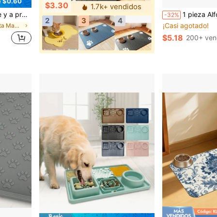
e $0.60
$3.30
1.7k+ vendidos
echo de una mezcla de tierra de diatomeas
1 pieza Alfombra para alimentar mascotas con estampado de leopardo negro, 
-32%
2
3
4
¡Casi agotado!
en Diatomita Manteles individuales para mascotas
$5.18
200+ ven