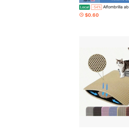
Alfombrilla absorbente para alimentación de mascotas, para suelo, para perro y gato, para cuenco de agua
Local
-54%
$0.60