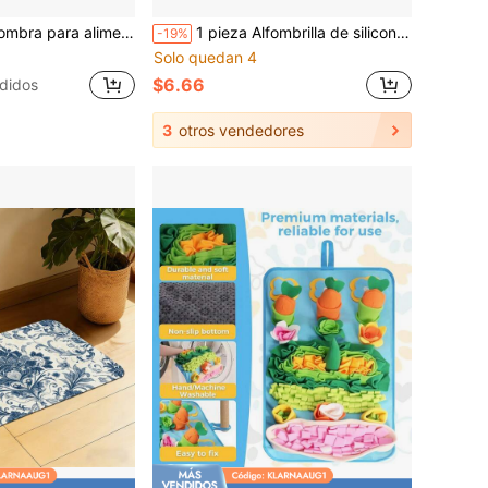
base de goma antideslizante, superficie absorbente de agua y resistente a la suciedad, adecuada para gatos y perros
1 pieza Alfombrilla de silicona antideslizante con forma de hueso para cuenco de perro, alfombrilla de alimentación para mascotas engrosada e impermeable con bordes elevados para evitar derrames, adecuada para perros y gatos pequeños y medianos, diseño de huella de pata, duradera y fácil de limpiar
-19%
Solo quedan 4
$6.66
didos
3
otros vendedores