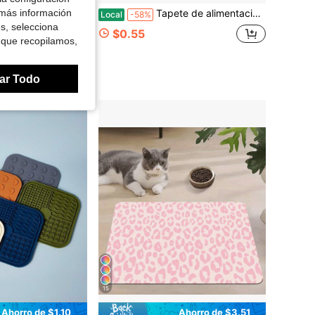
 más información
e huellas de patas, tapete protector resistente al desgaste, adecuado para comida húmeda/seca, múltiples colores disponibles, adecuado para gatos y perros pequeños, esencial para cachorros, esencial para perros
Tapete de alimentación para mascotas con patrón de lunares simple, base de goma antideslizante, rosa claro con lunares negros, ideal para colocar debajo de los cuencos de comida y agua de las mascotas, rectangular y multiusos
Local
-58%
es, selecciona
$0.55
 que recopilamos,
ar Todo
15
Ahorro de $1.10
Ahorro de $3.51