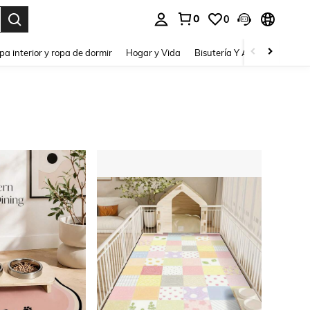
0
0
pa interior y ropa de dormir
Hogar y Vida
Bisutería Y Accesorios
Be