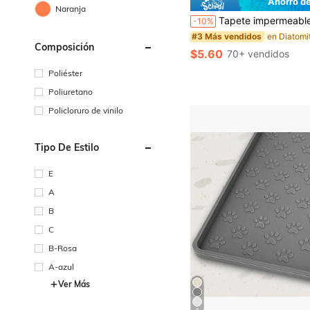
Ahorro d
Naranja
Tapete impermeable y a prueba de salpicaduras para alimentar gatos/perros - Fácil de limpiar, resistente a arañazos h
-10%
#3 Más vendidos
Composición
$5.60
70+ vendidos
Poliéster
Poliuretano
Policloruro de vinilo
Tipo De Estilo
E
A
B
C
B-Rosa
A-azul
Ver Más