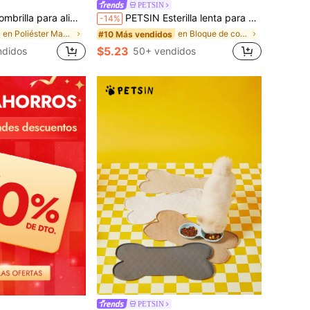
PETSIN
 de silicona para comida de perro/gato, absorbente y de secado rápido
PETSIN Esterilla lenta para gatos con forma de flor de silicona, alfombrilla para lamer con ventosas, alfombrilla para alimentos para mascotas antideslizante / 1 pieza Almohadilla para lamer para perros y gatos, diseño de girasol lindo con ventosa, utilizada para el aburrimiento y el alivio de la ansiedad, aseo, baño, adecuada para alimentos semihúmedos, recorte de uñas, alfombrilla de distracción para mascotas
-14%
en Poliéster Manteles individuales para mascotas
en Bloque de color Manteles individuales para masc
#10 Más vendidos
$5.23
ndidos
50+ vendidos
PETSIN