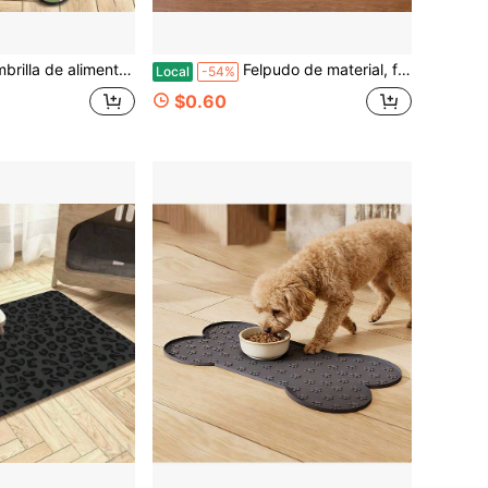
 fondo de goma antideslizante, impresa con rayas rosas y verdes, adecuada para debajo de cuencos de gatos y perros, cajas de arena, acolchado de área de juego, zonas de descanso y talla grande, rectangular multiusos
Felpudo de material, felpudo para puerta de patio exterior, alfombra con diseño Gangster Paradise, duradera y apta para lavadora, para interior/exterior, entrada, cocina, baño, dormitorio, sala de estar, balcón, felpudo de bienvenida, felpudo de baño, alfombrillas de baño
Local
-54%
$0.60