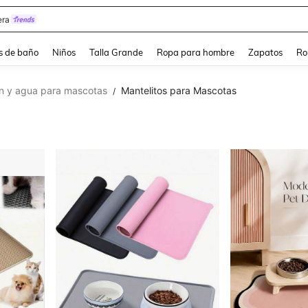
estidos Elegantes Para Fiesta De Gala
s de baño
Niños
Talla Grande
Ropa para hombre
Zapatos
Ro
ón y agua para mascotas
Mantelitos para Mascotas
/