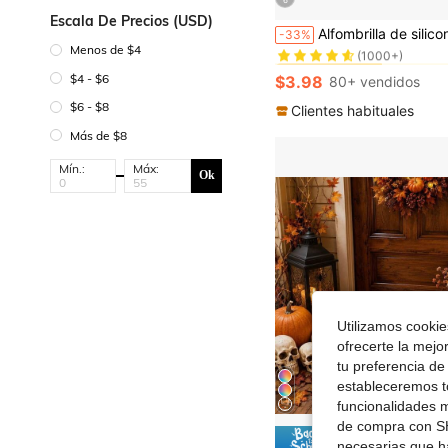
6
Escala De Precios (USD)
#3 Más vendidos
Alfombrilla de silicona con muchas huellas de patas para mascotas, perro y gato, impermeable para preveni
-33%
(1000+)
Menos de $4
#3 Más vendidos
#3 Más vendidos
(1000+)
(1000+)
$4 - $6
$3.98
80+ vendidos
#3 Más vendidos
(1000+)
$6 - $8
Clientes habituales
Más de $8
Mín.:
Máx:
Ok
Utilizamos cookies
ofrecerte la mejo
tu preferencia de
estableceremos to
funcionalidades m
de compra con SH
Ahorro d
necesarias que h