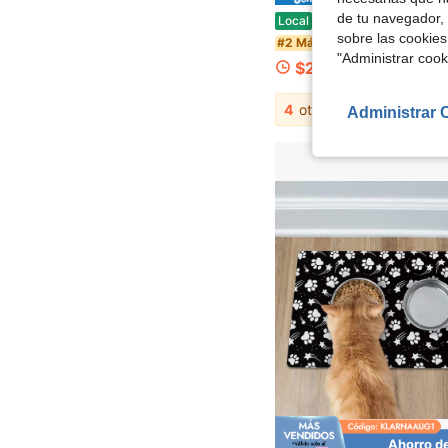
de tu navegador, 
Felpudo de bienvenida con patrón de calabaza y hoja de arce de otoño, material de franela antideslizante, cómodo y fácil de limpiar, ideal para entrada, dormitorio, sala de e
Local
-58%
sobre las cookies
#2 Más vendidos
"Administrar coo
$2.50
4
otros vendedores
Administrar 
Ahorro d