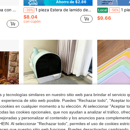
Ahorro de $2.86
en Bloque de color Manteles individuales para masc
r el desbordamiento de comida y agua
1 pieza Estera de lamido de silicona para mascotas, con ventosa, estera de alimento multipropósito para mascotas, tazón de alimentación lenta para mascotas para aliviar la ansiedad y el aburrimiento, bandeja de alimentación
1 pieza Alfombrilla de alimentación para mascota
-26%
Local
-56%
$8.04
en Bloque de color Manteles individuales para masc
en Bloque de color Manteles individuales para masc
$9.66
con cupón
en Bloque de color Manteles individuales para masc
 y tecnologías similares en nuestro sitio web para brindar el servicio qu
r experiencia de sitio web posible. Puedes "Rechazar todo", "Aceptar t
 cookies en cualquier momento a tu elección. Al seleccionar "Aceptar to
das las cookies opcionales, que nos ayudan a analizar el tráfico, ofre
ejoradas y personalizar el contenido y los anuncios para complementa
EIN. Al seleccionar "Rechazar todo", permites el uso de cookies estri
e $3.50
acen que nuestro sitio web funcione. Puedes desactivarlas cambiando 