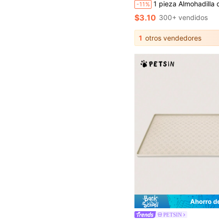
1 pieza Almohadilla de doble capa para la caja de arena de gato, material de EVA - a prueba de olores, antideslizante, diseño fácil de limpiar, adecuado para gatos de interior, duradero y cómodo para el manejo de heces
-11%
$3.10
300+ vendidos
1
otros vendedores
Ahorro d
PETSIN