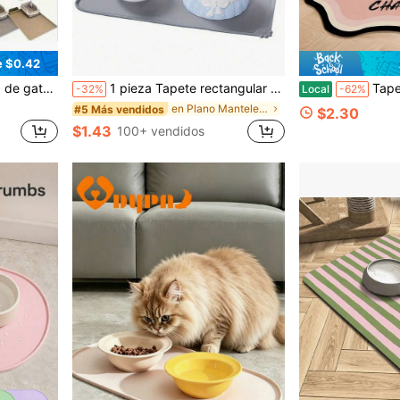
e $0.42
ja de arena, suministros de limpieza para mascotas
1 pieza Tapete rectangular de silicona impermeable de unicolor minimalista para cuenco de comida de mascotas, antideslizante, fácil de limpiar, duradero, adecuado para la alimentación diaria de mascotas, regalo del Día de la Madre, regalo de Halloween, artículos para gatos, artículos para perros, perro, gato, regreso a la escuela
Tapete estético para alimentar mascotas con superficie imper
-32%
Local
-62%
en Plano Manteles individuales para mascotas
#5 Más vendidos
$2.30
$1.43
100+ vendidos