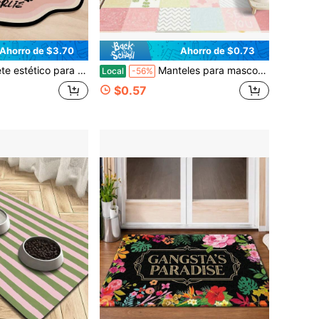
Ahorro de $3.70
Ahorro de $0.73
meable para evitar derrames, mantel individual minimalista y resistente para comida de perro para dueños de mascotas ocupados, almohadilla elegante y fácil de limpiar para cuenco de gato, perfecto para proteger
Manteles para mascotas con estampado artístico y colorido, pequeños y cuadrados, divertidos, fáciles de limpiar, resistentes a mordeduras y arañazos, para jaula de perro, jaula de gato, cama de perro y cama de gato, aptos para todas las estaciones, ideales para jaulas de perros y gatos
Local
-56%
$0.57