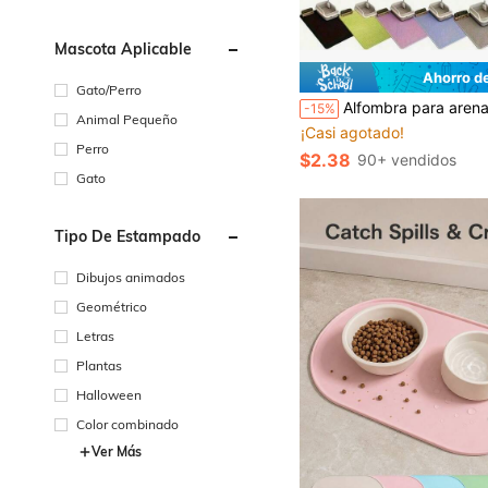
Mascota Aplicable
Ahorro d
Gato/Perro
Alfombra para arena de gato de material EVA - Diseño efectivo anti-rastreo y de filtrado de arena para mantener limpia el área de la ca
-15%
Animal Pequeño
¡Casi agotado!
Perro
$2.38
90+ vendidos
Gato
Tipo De Estampado
Dibujos animados
Geométrico
Letras
Plantas
Halloween
Color combinado
Ver Más