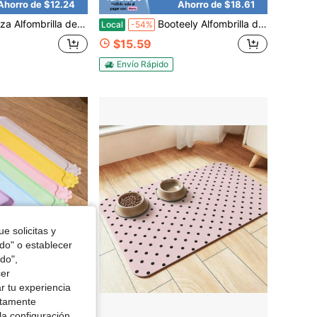
Ahorro de $12.24
Ahorro de $18.61
s con estampado floral paisley vintage, almohadilla absorbente para cuenco de perro y gato, secado rápido, sin manchas, respaldo antideslizante – 12x16/20x24 pulgadas
Booteely Alfombrilla de entrenamiento olfativo para perros grandes - 79 cm x 43 cm. Base lavable con diseño antideslizante. Adecuada para entrenamiento de ocultación de comida, estimulación intelectual y alivio del estrés. Contiene un juguete de zanahoria que produce sonido. Duradera y resistente al desgaste.
Local
-54%
$15.59
Envío Rápido
e solicitas y
odo" o establecer
do",
cer
r tu experiencia
ctamente
Ahorro de $0.60
la configuración