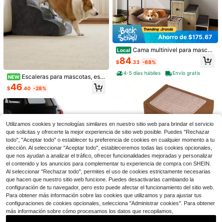
Ahorro de $175.67
Cama multinivel para mascot
Local
Ahorro de $45.71
as con escalera, espacio de almac
84
$
.33
-68%
enamiento y repisa para ventana, t
Una rampa de madera ajustab
Local
apizada en espuma para perros y g
le para perros de tamaño mediano -
4-5 días hábiles
Envío gratis
35
Escaleras para mascotas, esc
NEW
atos.
$
.09
-57%
Una escalera plegable portátil para
aleras para perros, escalones antid
46
perros con superficie a rayas de pol
$
.40
-28%
Envío gratis
eslizantes – Adecuados para uso p
iéster antideslizante, diseñada para
or perros pequeños, medianos y gra
acceder a la cama y el coche, con
Escaleras de 3 niveles para m
Local
ndes al subir a la cama, así como e
dos ajustes de altura y pendiente a
ascotas con caja de almacenamien
Solo quedan 8
scaleras para subir junto a las cam
ntideslizante - Artículos para masc
to y postes rascadores para gatos,
as de los gatos.
22
otas.
escalones antideslizantes y ajustab
$
.05
-67%
Utilizamos cookies y tecnologías similares en nuestro sitio web para brindar el servicio
les para perros pequeños y gatos, al
que solicitas y ofrecerte la mejor experiencia de sitio web posible. Puedes "Rechazar
4-5 días hábiles
tura de 17 pulgadas para sofá y ca
todo", "Aceptar todo" o establecer tu preferencia de cookies en cualquier momento a tu
ma
elección. Al seleccionar "Aceptar todo", estableceremos todas las cookies opcionales,
que nos ayudan a analizar el tráfico, ofrecer funcionalidades mejoradas y personalizar
el contenido y los anuncios para complementar tu experiencia de compra con SHEIN.
Al seleccionar "Rechazar todo", permites el uso de cookies estrictamente necesarias
que hacen que nuestro sitio web funcione. Puedes desactivarlas cambiando la
Ahorro de $65.59
configuración de tu navegador, pero esto puede afectar el funcionamiento del sitio web.
Escaleras para mascotas Eas
Local
Para obtener más información sobre las cookies que utilizamos y para ajustar tus
Ahorro de $70.90
y Step II, 2 escalones para gatos/pe
43
configuraciones de cookies opcionales, selecciona "Administrar cookies". Para obtener
$
.73
-60%
rros hasta 75 libras, portátil, alfombr
Rampa plegable para mascot
Local
más información sobre cómo procesamos los datos que recopilamos,
a lavable y desmontable, sin herra
Free Shipping
as para coche con asa de EVA, liger
48
mientas requeridas