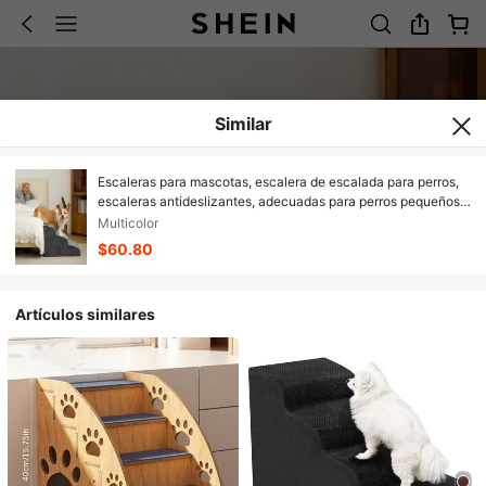
Similar
Escaleras para mascotas, escalera de escalada para perros,
escaleras antideslizantes, adecuadas para perros pequeños,
medianos, grandes y ancianos para usar en la cama, también
Multicolor
se pueden usar como escalera de escalada para gatos junto a
$60.80
la cama
Artículos similares