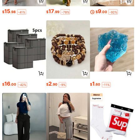
15
17
9
$
.98
$
.99
$
.00
-41%
-78%
-92%
16
2
1
$
.00
$
.90
$
.60
-42%
-9%
-11%