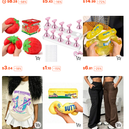
8
5
14
$
.28
$
.43
$
.99
-58%
-16%
-72%
3
1
6
$
.04
$
.10
$
.81
-18%
-15%
-25%