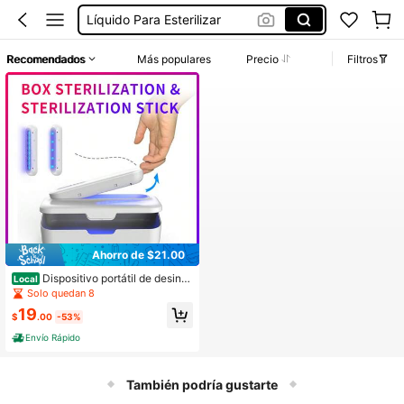
Líquido Para Esterilizar
Máquina Esterilizadora
Recomendados
Más populares
Precio
Filtros
Estirilizador
Estelirizador De Biberones
Esterilizador De Herramientas De Uñas
Ahorro de $21.00
Dispositivo portátil de desinfe
Local
cción por luz ultravioleta: tecnologí
Solo quedan 8
a de esterilización dual para brocha
19
s de maquillaje, mascarillas, teléfon
$
.00
-53%
os, ropa interior, juguetes y automó
Envío Rápido
viles: esterilizador versátil con luz u
ltravioleta, solución de limpieza con
ozono y caja de almacenamiento
También podría gustarte