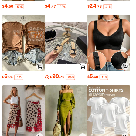
4
4
24
$
.50
$
.47
$
.78
-50%
-22%
-41%
6
90
5
$
.95
$
.76
$
.69
-59%
-69%
-11%