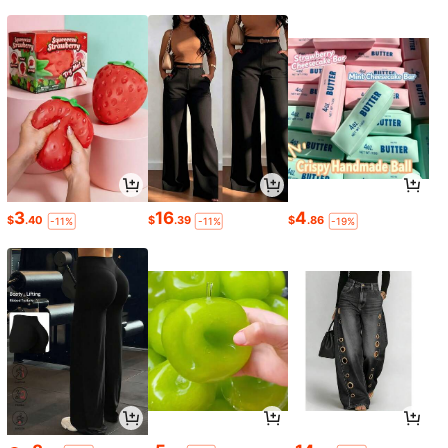
3
16
4
$
.40
$
.39
$
.86
-11%
-11%
-19%