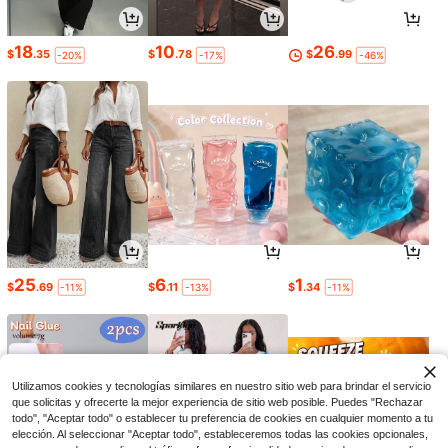
18
10
26
$
.35
$
.78
$
.99
-20%
-17%
-46%
25
6
1
$
.69
$
.11
$
.34
-11%
-13%
-11%
Utilizamos cookies y tecnologías similares en nuestro sitio web para brindar el servicio
que solicitas y ofrecerte la mejor experiencia de sitio web posible. Puedes "Rechazar
todo", "Aceptar todo" o establecer tu preferencia de cookies en cualquier momento a tu
elección. Al seleccionar "Aceptar todo", estableceremos todas las cookies opcionales,