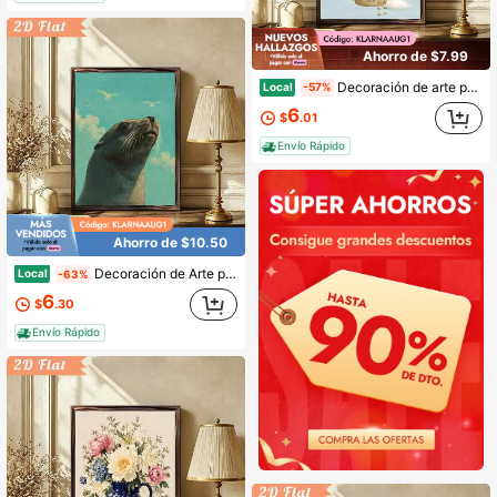
Ahorro de $7.99
Decoración de arte para interiores y exteriores, pintura enmarcada en madera de 12x16 pulgadas, escena de animales pastel con globo de aire caliente en color menta, adecuada para regalar en cualquier estación, perfecta para la sala de estar.
Local
-57%
6
$
.01
Envío Rápido
Ahorro de $10.50
Decoración de Arte para Interiores y Exteriores, Impresión en Madera Enmarcada de 12x16 Pulgadas, Pintura de Escena Costera con Sol del Océano y León Marino de Manga Divertido, Adecuado para Regalos de Todas las Estaciones, Perfecto para el Hogar y la Oficina.
Local
-63%
6
$
.30
Envío Rápido