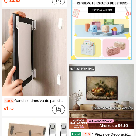
$
.82
Gancho adhesivo de pared desmontable de doble cara, resistente al agua y con gran capacidad de carga, sin necesidad de perforar, sin dañar la pared, adecuado para marcos de fotos y carteles, ideal para cocina, baño, oficina y decoración del hogar
-28%
1
$
.52
Ahorro de $6.10
1 Pieza de Decoración Artística, Pintura en Panel de Madera Enmarcada, 8x8 Pulgadas, Bodegón Realista con Tema de Manzanas y Jarra en Tonos Cálidos de Frutas y Marco Rústico, Ideal para Cocina, Sala de Estar, Dormitorio Estética Decorativa, Perfecto como Regalo para Amantes del Arte de Bodegón.
Local
-51%