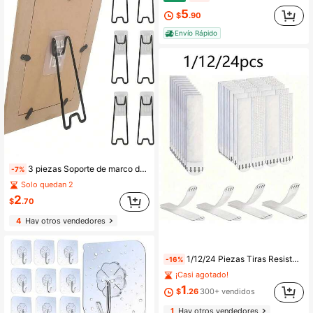
5
$
.90
Envío Rápido
3 piezas Soporte de marco de cuadro de metal resistente - Autoadhesivo ajustable de 5.9-10.2 pulgadas Estilo bohemio negro Estante de exhibición de metal, Adecuado para obras de arte, fotos, decoración del hogar y exhibiciones, Diseño minimalista, Estructura resistente, Decoración de dormitorio, Suministros de decoración del hogar (1/3 piezas) Disponible
-7%
Solo quedan 2
2
$
.70
4
Hay otros vendedores
1/12/24 Piezas Tiras Resistentes para Colgar Cuadros - Sin Clavos, Sin Daños, Fácil de Quitar - 24 Piezas para Barras de Instalación de Marcos
-16%
¡Casi agotado!
1
$
.26
300+ vendidos
1
Hay otros vendedores