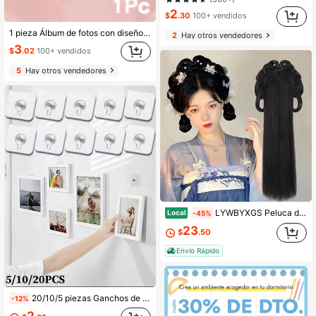
2
$
.30
100+ vendidos
1 pieza Álbum de fotos con diseño en forma de corazón de 3 pulgadas, Carpeta de tarjetas de corazón de unicolor con alta estética INS, Álbum de almacenamiento de tarjetas de fotos de ídolos
2
Hay otros vendedores
3
$
.02
100+ vendidos
5
Hay otros vendedores
LYWBYXGS Peluca de Estilo Antiguo Chino para Mujeres Hanfu Peluca Tocado Accesorio para Fotografía y Danza Peluca Negra para Mujeres Moño Integrado Alto TEM (Color : #17)
Local
-45%
23
$
.50
Envío Rápido
20/10/5 piezas Ganchos de pared sin taladro, clips de plástico invisibles y resistentes, adecuados para colgar fotos y marcos de cuadros, decoración del hogar y de exposiciones
-12%
2