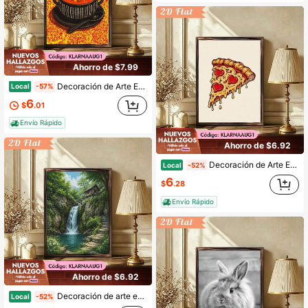
Ahorro de $7.99
Decoración de Arte Estilo Retro, Impresión en Madera Enmarcada de 12x16 Pulgadas, Escena Divertida de Manga de Sopa Egusi de Comida Africana, Ideal para la Cocina, Gran Regalo para Amantes de la Comida.
Local
-57%
6
$
.01
Envío Rápido
Ahorro de $6.92
Decoración de Arte Estilo Retro, Impresión en Madera Enmarcada de 12x16 Pulgadas, Escena de Cocina de Pizza de Manga Humorística de San Valentín, Ideal para Cocina de Pizzería, Gran Regalo para Amantes de la Comida.
Local
-52%
6
$
.28
Envío Rápido
Ahorro de $6.92
Decoración de arte estilo retro, pintura enmarcada en madera de 12x16 pulgadas, escena de pequeña cascada y lago de manga humorística, ideal para el hogar, gran regalo para los amantes de la naturaleza.
Local
-52%