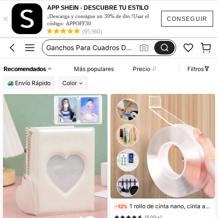
Pegatinas De Pared
APP SHEIN - DESCUBRE TU ESTILO
×
Para Colgar Cuadros En La Pared
¡Descarga y consigue un 30% de dto.!Usar el
CONSEGUIR
código: APPOFF30
Porta Retratos Para Fotos
(95,960)
Ganchos Para Cuadros De Pared
Para Poner Cuadros En La Pared
Recomendados
Más populares
Precio
Filtros
Pegatinas De Pared
Envío Rápido
Color
Para Colgar Cuadros En La Pared
1 rollo de cinta nano, cinta adhesiva reutilizable y resistente al agua, adecuada para cocinas, baños, inodoros, salas de estar y exteriores.
-12%
(500+)