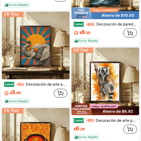
Envío Rápido
Ahorro de $10.50
Decoración de pared artística, impresión en madera enmarcada de 12x16 pulgadas, pintura de escena de montaña brumosa y bosque neblinoso en verde y azul de estilo minimalista moderno, ideal para sala de estar y oficina, colgar de forma individual o en grupo en las paredes.
Local
-63%
6
$
.30
Envío Rápido
Decoración de arte estilo retro, impresión en madera enmarcada de 12x16 pulgadas, pintura de elefante de manga divertida con sol, escena de arte pop funky, ideal para sala de estar y oficina, gran regalo para fans del arte.
Local
-51%
5
$
.90
Envío Rápido
Ahorro de $6.92
Decoración de arte para interiores y exteriores, impresión en madera enmarcada de 12x16 pulgadas, escena de acuarela de manga moderna con lémur y rodaja de naranja, adecuada para regalar en cualquier estación, perfecta para el hogar y la oficina.
Local
-52%
6
$
.28
Envío Rápido