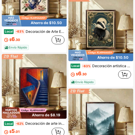
Ahorro de $10.50
Decoración de Arte Estilo Retro, Impresión en Madera Enmarcada de 12x16 Pulgadas, Escena de Ilustración Botánica de Té de Porcelana Floral Manga de Alta Calidad, Ideal para el Hogar, Excelente Regalo para Amantes del Arte.
Local
-63%
6
$
.30
Envío Rápido
Ahorro de $10.50
Decoración artística para interiores y exteriores, impresión en madera enmarcada de 12x16 pulgadas, escena de cabaña de campo vintage con tejón de manga humorístico, adecuada para regalar en cualquier estación, perfecta para el hogar.
Local
-63%
6
$
.30
Envío Rápido
Ahorro de $8.19
Decoración de arte interior, pintura enmarcada en tabla de madera, 12 por 16 pulgadas, escalera abstracta vintage moderna con tonos azul y rojo y estilo de figura de espalda, perfecto para acento de pared estrecha, regalo ideal para amantes del arte contemporáneo, decoración estética de sala de estar.
Local
-62%
5
$
.01