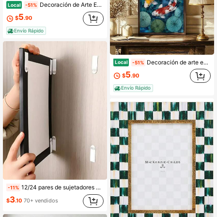
Decoración de Arte Estilo Retro, Impresión en Madera Enmarcada de 12x16 Pulgadas, Boceto Minimalista Divertido de Ardilla en Arte de Línea Negro y Blanco, Ideal para Sala de Estar y Oficina, Excelente Regalo para Amantes de la Vida Silvestre.
Local
-51%
5
$
.90
Envío Rápido
Decoración de arte estilo retro, impresión en madera enmarcada de 12x16 pulgadas, escena de estanque de loto con peces koi de manga de alta calidad, ideal para el hogar y la oficina, gran regalo para los aficionados al arte.
Local
-51%
5
$
.90
Envío Rápido
12/24 pares de sujetadores adhesivos sin daños para marcos de fotos, con gancho y bucle de doble cara para una instalación y extracción fáciles, adecuados para controles remotos, marcos de fotos, enchufes, etc.
-11%
3
$
.10
70+ vendidos