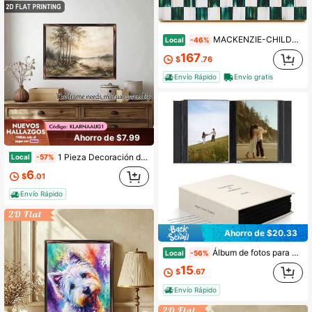
MACKENZIE-CHILDS Marco de laca de 5" X 7", Decoración de marco lindo, Cuadros de corte en blanco y negro
Local
-46%
167
$
.76
Envío Rápido
Envío gratis
Ahorro de $7.99
1 Pieza Decoración de Arte de Pared Interior, Pintura en Panel de Madera Enmarcada, 12*16 pulgadas, Impresión de Alto Brillo con Escena de Lago Rural Vintage y Árboles en Tonos Neutros, Funciona como Pieza de Arte de Mesa, Excelente Regalo para Cumpleaños o Celebración del Hogar Tranquilo.
Local
-57%
6
$
.01
Envío Rápido
Ahorro de $20.33
Álbum de fotos para parejas 4x6, pequeño álbum de fotos con ranuras, libro de fotos con cubierta de tela, páginas interiores sin ácido, cubierta personalizada DIY con pegatinas de cristal con temática de pareja, beige
Local
-56%
15
$
.67
Envío Rápido