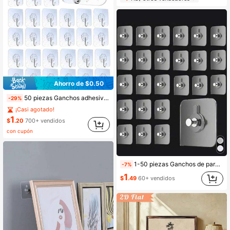
Ahorro de $0.50
50 piezas Ganchos adhesivos de pared de alta resistencia, colgadores de pared adhesivos, sin daños, resistentes al agua, máx. 15 kg, adecuados para baño, cocina, toallas, abrigos, llaves
-29%
¡Casi agotado!
1
$
.20
700+ vendidos
con cupón
1-50 piezas Ganchos de pared autoadhesivos de uso pesado para colgar cuadros y marcos de fotos, bolsas, espátulas de cocina y talla grande - Sin tornillos, lavables, reutilizables y sin perforación - Ideales para la decoración y organización del hogar
-7%
1
$
.49
60+ vendidos