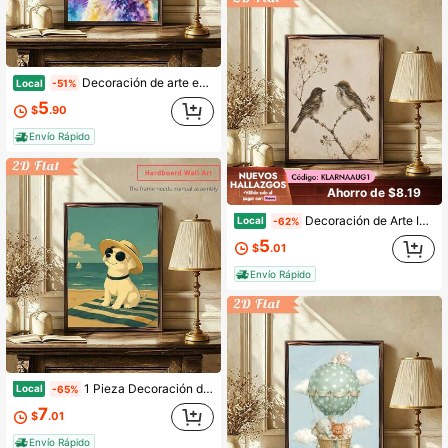
Decoración de arte estilo retro, impresión en madera enmarcada de 12x16 pulgadas, retrato de perro West Highland White Terrier en escena de manga, ideal para oficina, excelente regalo para fans de los perros.
Local
-51%
5
$
.90
Envío Rápido
Ahorro de $8.19
Decoración de Arte Interior, Pintura en Tablero de Madera Enmarcada, 12 por 16 Pulgadas, Estilo Vintage de Granja con Pájaros, Perfecto para Acento de Pared de Sala de Estar, Regalo Ideal para Amantes de la Decoración Campestre, Decoración Estética Lista para Colgar.
Local
-62%
5
$
.01
Envío Rápido
1 Pieza Decoración de Arte Interior, Impresión en Cartón Enmarcado, 12x16 Pulgadas, Impresión de Alta Definición de un Perro Pequeño con Gafas y una Taza de Café, Funciona como Figura de Arte, Excelente Regalo para Decoración de Sala de Estar, Amigos y Familia.
Local
-65%
7
$
.01
Envío Rápido