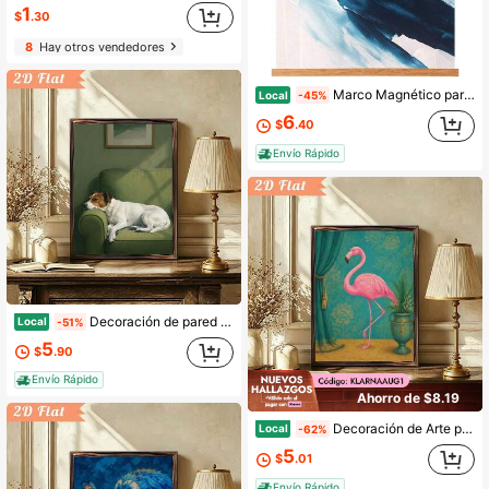
1
$
.30
8
Hay otros vendedores
Marco Magnético para Colgar Pósteres FALAMON, Marco de Madera de Teca con Imanes 12x16 12x18 12x24 para Pósteres, Impresiones, Fotos, Imágenes, Mapas, Pergaminos y
Local
-45%
6
$
.40
Envío Rápido
Decoración de pared artística, impresión en madera enmarcada de 12x16 pulgadas, escena de manga de Jack Russell Terrier durmiendo en sofá verde, ideal para sala de estar, dormitorio, oficina, colgar solo o en grupo.
Local
-51%
5
$
.90
Envío Rápido
Ahorro de $8.19
Decoración de Arte para Interiores y Exteriores, Impresión en Madera Enmarcada de 12x16 Pulgadas, Escena Retro de Flamenco Turquesa Rosa y Dorado, Adecuada para Regalar en Todas las Estaciones, Perfecta para Sala de Estar y Oficina.
Local
-62%
5
$
.01
Envío Rápido