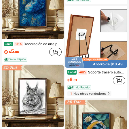
Decoración de arte para interiores y exteriores, impresión en madera enmarcada de 12x16 pulgadas, pintura inspirada en anime con mono curioso y mariposa en escena turquesa, adecuada para regalar en cualquier estación, perfecta para habitación y oficina.
Local
-51%
5
$
.90
Envío Rápido
Ahorro de $13.49
Soporte trasero autoadhesivo de metal sin necesidad de taladrar, paquete de 2 soportes de mesa para exhibir fotos, soporte trasero resistente de acero inoxidable para marcos de fotos, platos decorativos y objetos de colección, color negro.
Local
-68%
6
$
.31
Envío Rápido
1
Hay otros vendedores