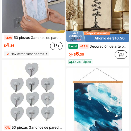
50 piezas Ganchos de pared autoadhesivos de alta resistencia para colgar cuadros y marcos de fotos, bolsas, espátulas de cocina y talla grande - Sin tornillos, lavables, reutilizables y sin perforación - Ideales para la decoración y organización del hogar
Ahorro de $10.50
-42%
4
$
.36
Decoración de arte para interiores y exteriores, impresión enmarcada en madera de 12x16 pulgadas, pintura de árbol de tinta minimalista de manga humorística con escena rústica vintage, adecuada para regalar en cualquier estación, perfecta para el hogar.
Local
-63%
6
2
Hay otros vendedores
$
.30
Envío Rápido
50 piezas Ganchos de pared con forma de corazón, Ganchos transparentes con forma de corazón, sin necesidad de perforación. Adecuado para baño, cocina, puertas de vidrio y gabinetes - Ganchos impermeables para llaves, toallas, abrigos; Ganchos superiores prácticos; Ganchos de estantería de almacenamiento multifuncional, Ganchos prácticos
-7%