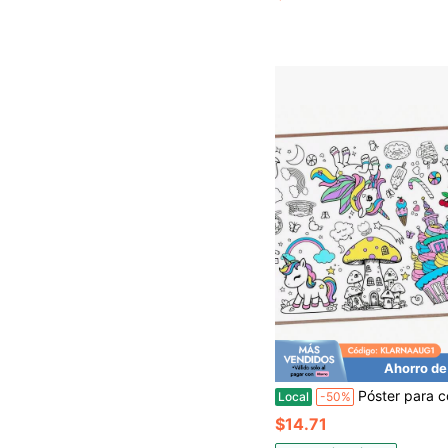
Ahorro de
Póster para colorear de unicornios, 72x 30 pulgadas, póster temático grande para colorear, mantel de actividad, papel para dibujar
Local
-50%
$14.71