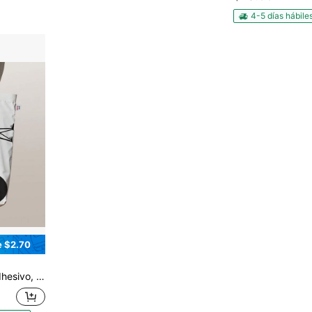
4-5 días hábile
e $2.70
ble con máquinas de corte, para diversos materiales: camisetas, almohadas, gorras.