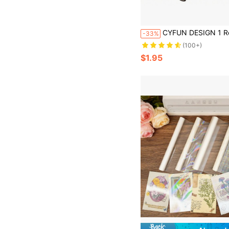
CYFUN DESIGN 1 Rollo de 5M x 15cm de papel de lámina activado por calor, lámina de brillo de transferencia de lámina para la placa de foliado en caliente, máquin
-33%
(100+)
$1.95