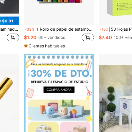
e $0.81
no, laminación en caliente resistente al agua y a los arañazos
1 Rollo de papel de estampado en caliente, papel dorado, papel hecho a mano, para manualidades de scrapbooking, elaboración de tarjetas, suministros de arte, 118.11 pulgadas x 5.91 pulgadas, múltiples opciones de color
50 Hojas Papel De Sublimación A4 Papel De Transferencia Té
-33%
-10%
$1.20
$7.40
60+ vendidos
100+ ven
Clientes habituales