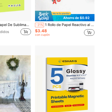
Ahorro de $0.92
rmica Adecuado Para Cualquier Impresora De Inyección De Tinta Con Tinta De Sublimación
1 Rollo de Papel Reactivo al Tóner de 5m x 19,3cm para Estampado en Caliente, Envolver, Tarjetas, Manualidades Brillantes, Scrapbooking, Artesanía Manual con Impresora Láser y Laminadora
-21%
$3.48
didos
con cupón