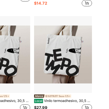
$14.72
ore US
KFFKFF Store US
il de cortar y pelar, fuerte adherencia, compatible con máquinas de corte, para diversos materiales: camisetas, almohadas, gorras.
Vinilo termoadhesivo, 30,5 cm x 15,2 m, vinilo negro brillante para planchar, fácil de cortar y pelar, fuerte adherencia, compatible con máquinas de corte, para diversos materiales: camisetas, almohadas, gorras.
Local
$27.99