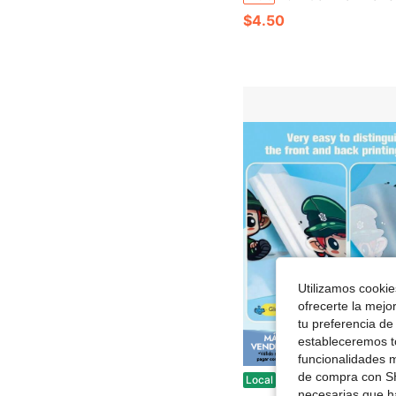
$4.50
Utilizamos cookies
ofrecerte la mejo
tu preferencia de
estableceremos to
Ahorro de
funcionalidades m
de compra con SH
Película de transferencia DTF brillante: 100 hojas de papel PET brillante transparente de 8.5x 11 pulgadas, película 
Local
-70%
necesarias que h