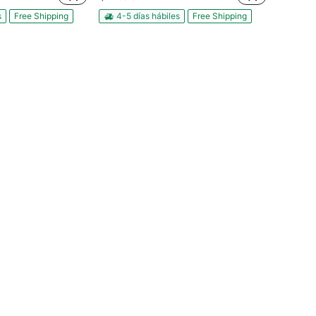
s
Free Shipping
4-5 días hábiles
Free Shipping