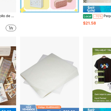
a de estampado en caliente y pluma de foliado en caliente
Pequeñas transferencias decorativas - Azul francés
Local
-70%
$21.58