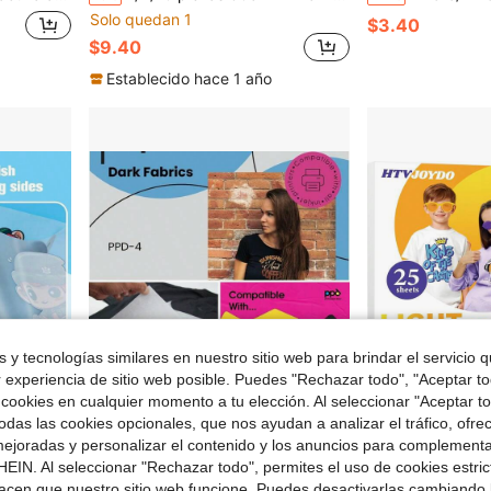
Solo quedan 1
$3.40
$9.40
Establecido hace 1 año
 y tecnologías similares en nuestro sitio web para brindar el servicio qu
r experiencia de sitio web posible. Puedes "Rechazar todo", "Aceptar t
 cookies en cualquier momento a tu elección. Al seleccionar "Aceptar to
das las cookies opcionales, que nos ayudan a analizar el tráfico, ofre
 $117.28
Ahorro de $65.27
ejoradas y personalizar el contenido y los anuncios para complementa
EIN. Al seleccionar "Rechazar todo", permites el uso de cookies estri
de transferencia directa a la tela fría y desprendible para camisetas
10 hojas de 8.5x11 - Transferencia térmica por inyección de tinta negra para telas y camisetas oscuras - Premium - PPD-4-10
HTVJOYDO Papel de Transferencia de Calor 
Local
-80%
Local
-43%
acen que nuestro sitio web funcione. Puedes desactivarlas cambiando 