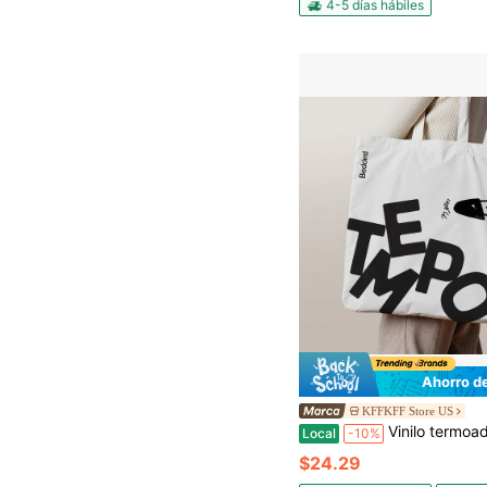
4-5 días hábiles
Ahorro d
KFFKFF Store US
Vinilo termoadhesivo, 30,5 cm x 15,2 m, blanco brillante, rollo de vinilo termoadhesivo, fácil de cortar y pelar, fuerte adherencia, compati
Local
-10%
$24.29