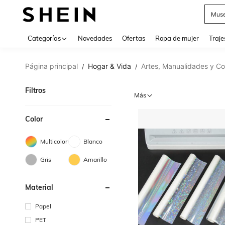
Muse
Categorías
Novedades
Ofertas
Ropa de mujer
Traje
Página principal
Hogar & Vida
Artes, Manualidades y Co
/
/
Filtros
Más
Color
Multicolor
Blanco
Gris
Amarillo
Material
Papel
PET