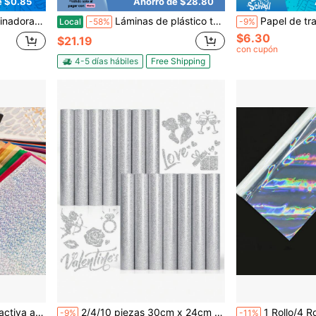
e $0.85
Ahorro de $28.80
anualidades de papel, pegatinas, tarjetas y protección de fotos
Láminas de plástico transparente para laminadora térmica, 9 X 11.5 pulgadas, paquete de 50, 2.8 mil
Papel de transferencia térmica para tela oscura (5 hojas, A4), papel de transferenci
Local
-58%
-9%
$6.30
$21.19
con cupón
4-5 días hábiles
Free Shipping
 de tarjetas, laminado con impresora láser y laminadora
2/4/10 piezas 30cm x 24cm Pegatinas de vinilo con brillo plateado para transferencia térmica, adecuadas para decoración de ropa de Pascua, 14 piezas Pegatinas de vinilo con brillo plateado para transferencia térmica, adecuadas para camisetas, gorras, ropa, compatibles con máquinas de prensa de calor Cameo
1 Rollo/4 Rollos de Película BOPP Holográfica Pre-Recubierta 22x500cm; Película Laminada Trans
-9%
-11%