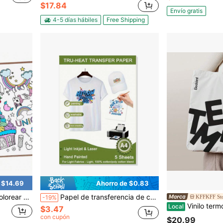
$17.84
Envío gratis
4-5 días hábiles
Free Shipping
 $14.69
Ahorro de $0.83
, mantel, suministros y decoraciones para el hogar, el aula y fiestas
Papel de transferencia de calor para camisetas (5 hojas, A4) Vinilo de transferencia de calor imprimible para impresora de inyección de tinta para transferencias con plancha en tejidos claros y blancos
KFFKFF St
-19%
Vinilo termoadhesivo, 30,5 cm x 7,6 m, rollo de vinilo termoadhesivo negro brillante, fác
Local
$3.47
con cupón
$20.99