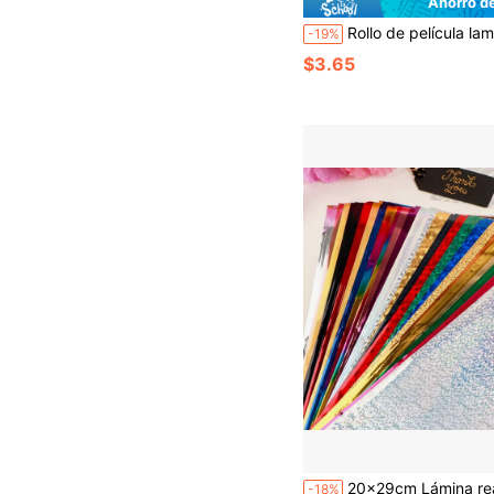
Ahorro d
Rollo de película laminadora prerecubierta BOPP holográfica de 22 cm x 5 m con patrón de estrella transparente, impermeable y térmica, compatible con laminadoras para m
-19%
$3.65
20x29cm Lámina reactiva al tóner para laminadora, papel de lámina para dorado con tóner en proyectos de manualidades de scrapbooking, elaboración
-18%