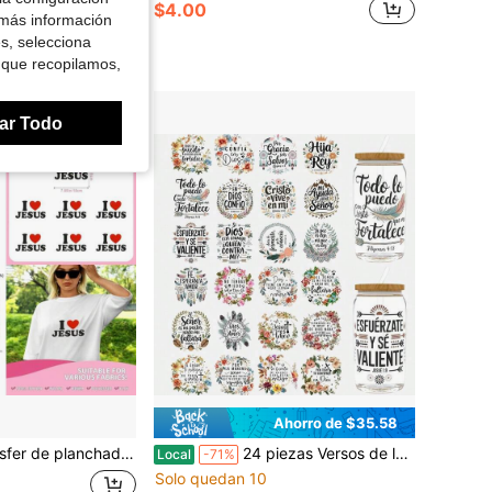
$4.00
 más información
es, selecciona
ores
 que recopilamos,
ar Todo
Ahorro de $35.58
planchado "I Love Jesus" para hombres 6 piezas
24 piezas Versos de la Biblia en español Serie de envolturas de vidrio DTF, envolturas DTF para vasos de 16 onzas, tazas decorativas, botellas, etc. Manualidades, suministros de arte, papel de transferencia para embalaje
Local
-71%
Solo quedan 10