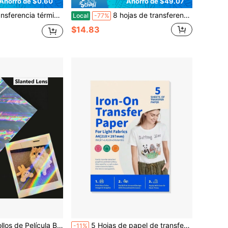
Ahorro de $0.60
Ahorro de $49.07
a de camisetas para impresora de inyección de tinta imprimible con vinilo de transferencia de calor para camisetas
8 hojas de transferencia DTF con tema de lazo para vasos de vidrio, pegatinas de lazo, calcomanías de frotamiento, manualidades, pegatinas de transferencia resistentes al agua para vasos de vidrio Libbey de 16 onzas
Local
-77%
$14.83
parente Resistente al Agua y a los Arañazos de Pegamento Caliente Adecuada para Productos de Papel DIY Máquina Laminadora de Pegamento Caliente
5 Hojas de papel de transferencia térmica para camisetas, vinilo de transferencia térmica imprimible para impresora de inyección de tinta, transferencias con plancha para telas claras y blancas, tamaño A4
-11%