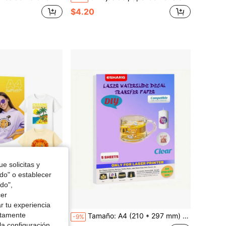
$4.20
e solicitas y
odo" o establecer
do",
cer
r tu experiencia
ctamente
para Planchar en Camisetas, 25 Hojas de 8.5x11", Vinilo para Planchar en Tela Clara, Vinilo de Transferencia de Calor Imprimible para Inyección de Tinta
Tamaño: A4 (210 * 297 mm) Papel de calcomanías deslizante para LÁSER transparente Papel de transferencia de agua deslizante imprimible para tumblers, tazas, vasos
-9%
la configuración