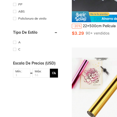
PP
ABS
Policloruro de vinilo
Ahorro d
22x500cm Película laminada holográfica BOPP; Película laminadora transparente, resistente al agua y a los arañazos, adecuada para productos de papel hechos a ma
-20%
Tipo De Estilo
$3.29
90+ vendidos
A
C
Escala De Precios (USD)
Mín.:
Máx:
Ok