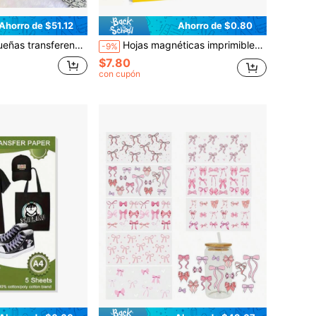
Ahorro de $51.12
Ahorro de $0.80
 - 3 hojas, 6x12 655350656683 Transferencias para frotar sobre muebles, decoración del hogar, muebles, tatuajes de muebles, pegatinas de pared 3D, decoración de pared del hogar
Hojas magnéticas imprimibles tamaño A4 de 5 hojas, papel fotográfico brillante de impresión por inyección de tinta magnético flexible
-9%
$7.80
con cupón