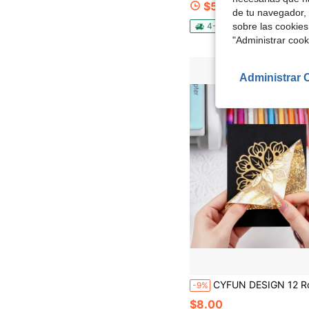
$50.62
de tu navegador, 
4-5 días hábiles
Envío g
sobre las cookies
"Administrar coo
Administrar 
CYFUN DESIGN 12 Rollos/Paquete Lámina de Estampado en Caliente 5.9in X 4.26ft; Lámina Activada por Calor; Sistema de Estampado en Calien
-9%
$8.00