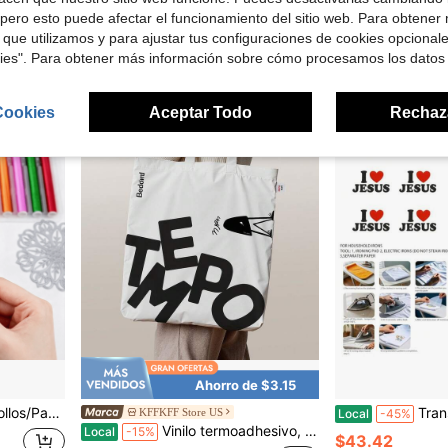
$16.63
$12.40
pero esto puede afectar el funcionamiento del sitio web. Para obtener
ratis
 que utilizamos y para ajustar tus configuraciones de cookies opcional
2
otros vended
kies". Para obtener más información sobre cómo procesamos los datos
Cookies
Aceptar Todo
Rechaz
Ahorro de $3.15
te Adecuado para Lámina de Estampado en Caliente
Transfer de 
KFFKFF Store US
Local
-45%
Vinilo termoadhesivo, 30,5 cm x 7,6 m, blanco brillante, rollo de vinilo termoadhesivo, fácil de cortar y pelar, fuerte adherencia, compatible con máquinas de corte, para diversos materiales: camisetas, almohadas, gorras.
Local
-15%
$43.42