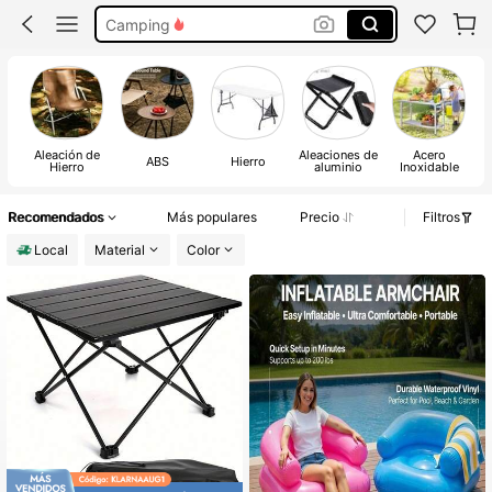
Mesas Para Fiesta
Mesa Plegable Portátil
Mesa De Picnic
Mesa Plegable
Aleación de
Aleaciones de
Acero
ABS
Hierro
Hierro
aluminio
Inoxidable
Recomendados
Más populares
Precio
Filtros
Local
Material
Color