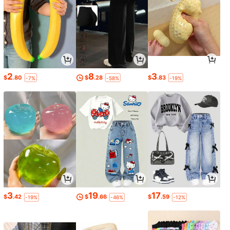
2
8
3
$
.80
$
.28
$
.83
-7%
-58%
-19%
3
19
17
$
.42
$
.66
$
.59
-19%
-46%
-12%