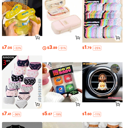
7
3
1
$
.06
$
.89
$
.79
-22%
-51%
-25%
7
5
1
$
.41
$
.67
$
.60
-36%
-19%
-11%