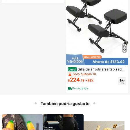
ntos en Gimnasio en Casa
Ahorro de $183.92
Silla de arrodillarse tapizada
Local
con 4 ruedas universales bloqueabl
Solo quedan 10
es
224
$
.78
-45%
Envío gratis
También podría gustarte