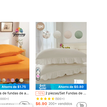
8
Ahorro de $1.75
Ahorro de $0.80
nspirables, con cierre de sobre, fundas de almohada de unicolor, adecuadas para dormitorio, residencia estudiantil, temporada de regreso a la escuela y otras ocasiones.
2 piezas/Set Fundas de almohada con volantes frescos, estampado de flores sólidas, compatibles con todas las estaciones, cómodas y transpirables, amigables con la piel y suaves; lavables a máquina. Fundas de almohada de unicolor estilo princesa (almohada no incluida), simples y dulces, amigables con la piel y suaves, adecuadas para dormitorios de estudiantes, habitaciones, ropa de cama de hotel. Magnolia, blanco
-10%
1000+)
(500+)
$6.90
200+ vendidos
vendidos