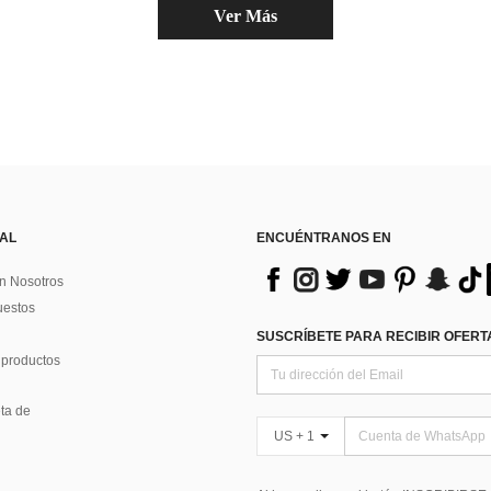
Ver Más
 AL
ENCUÉNTRANOS EN
n Nosotros
uestos
SUSCRÍBETE PARA RECIBIR OFERTA
 productos
ta de
US + 1