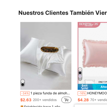
Nuestros Clientes También Vie
8
Aho
1 pieza funda de almohada de color sólido satinado, funda de almohada suave con cierre de sobre para dormitorio, suministros de ropa de cama
HONEYMOON 1 pieza Funda de almohada de satén con ribete de encaje, suave y sedosa, resistente a las arrugas, suave para el cabello y la piel, mejora la calidad del sueño, solo la funda de almohada, lavable a máquina. Adecuada pa
-34%
-16%
$2.63
$4.28
200+ vendidos
70+ vendi
Establecido hace 1 año
Clientes habitua