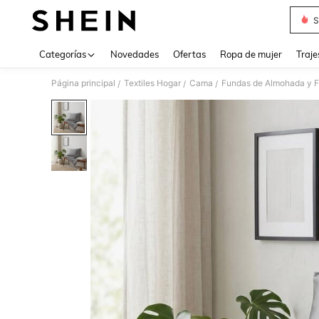
S
Use up 
Categorías
Novedades
Ofertas
Ropa de mujer
Traje
Página principal
Textiles Hogar
Cama
Fundas de Almohada y 
/
/
/