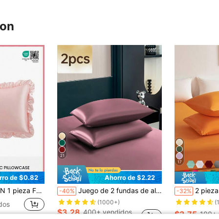
ron
21
17
rro de $0.82
Ahorro de $2.22
ra dormitorio y sofá. Perfecta para la decoración del hogar y la residencia estudiantil. Un gran regalo para amigos y familiares. Esencial para la vuelta a la escuela, certificada por Oeko-Tex, rosa claro
Juego de 2 fundas de almohada de satén de seda premium color pasta de judía, suaves y transpirables, resistentes a las arrugas, delicadas con el cabello y la piel, sin relleno, sedosas, súper suaves y transpirables, lavables a máquina. Cierre de sobre, frescas y cómodas, fundas de almohada súper suaves, adecuadas para camas estándar dobles, queen y sencillas. Ropa de cama para dormitorio, temporada de regreso a la escuela
2 piezas de fundas de almohada de color naranja súper suaves, ligeras y tra
-40%
-32%
(1000+)
(
dos
$3.28
400+ vendidos
$3.75
100+ 
les