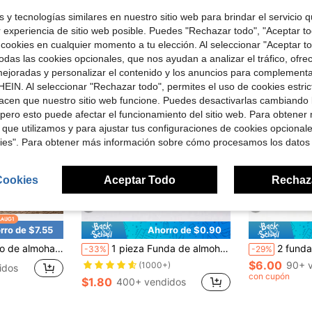
con cupón
 y tecnologías similares en nuestro sitio web para brindar el servicio qu
r experiencia de sitio web posible. Puedes "Rechazar todo", "Aceptar t
 cookies en cualquier momento a tu elección. Al seleccionar "Aceptar to
das las cookies opcionales, que nos ayudan a analizar el tráfico, ofre
ejoradas y personalizar el contenido y los anuncios para complementa
EIN. Al seleccionar "Rechazar todo", permites el uso de cookies estri
acen que nuestro sitio web funcione. Puedes desactivarlas cambiando 
pero esto puede afectar el funcionamiento del sitio web. Para obtener
 que utilizamos y para ajustar tus configuraciones de cookies opcional
kies". Para obtener más información sobre cómo procesamos los datos
Cookies
Aceptar Todo
Rechaz
9
9
rro de $7.55
Ahorro de $0.90
te al agua para muebles de patio, relleno de almohada rectangular premium para sofá, sillón, columpio de porche y cojines de exterior
1 pieza Funda de almohada de sobre de satén de seda premium sin relleno, suave y transpirable, libre de arrugas, mejor para el cabello, la piel y el sueño, ropa de cama para dormitorio, de vuelta a la escuela
2 fundas de almohada para cabello y piel, 
-33%
-29%
$6.00
90+ 
(1000+)
idos
con cupón
$1.80
400+ vendidos