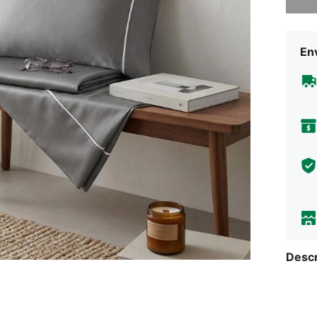
Env
Descr