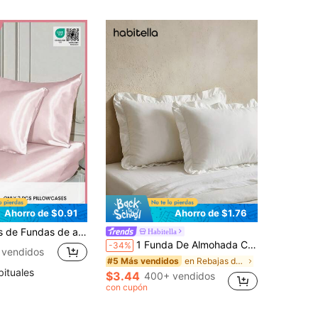
Ahorro de $0.91
Ahorro de $1.76
s, resistentes a las arrugas, protegen el cabello y la piel, mejoran la calidad del sueño, color rosa coral, certificado Oeko-Tex, sin relleno de almohada
Habitella
1 Funda De Almohada Con Borde Ondulado Lindo Para La Ropa De Cama
-34%
 vendidos
en Rebajas de verano Fundas de almohada y fundas d
#5 Más vendidos
bituales
$3.44
400+ vendidos
con cupón