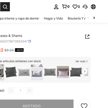
0
0
a. Press Enter to select.
pa interior y ropa de dormir
Hogar y Vida
Bisutería Y Accesorios
Be
cases & Shams
f2402179072933347
82
$8.05
-40%
ICE AND AVAILABILITY
r artículos similares con stock
Ver todo
ad:
imos, este producto está agotado.
AGOTADO