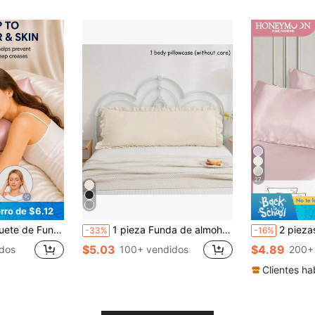
27
rro de $6.12
Momme & Fibra de Pulpa de Madera, Fundas de Almohada de Seda Suave de Doble Cara con Cremallera Oculta para Cabello, Piel & Sueño Anti-Frizz (Rosa)
1 pieza Funda de almohada de Body con borde de volantes de unicolor (sin incluir el relleno de la almohada), 20in*54in Funda protectora de almohada de cabecera, Funda de almohada de bolsillo transpirable y cálida, apta para todas las estaciones, lavable a máquina, para el hogar, el dormitorio, funda de almohada de apoyo
2 piezas de Fundas de almohada de satén de lujo, suaves y transpirable
-33%
-16%
$5.03
$4.89
dos
100+ vendidos
200+
Clientes ha