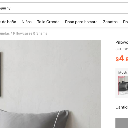
quishy
and down arrow keys to navigate search Búsqueda reciente and Busca y Encuentr
s de baño
Niños
Talla Grande
Ropa para hombre
Zapatos
Ro
Fundas
Pillowcases & Shams
/
Pillow
SKU: s
4
$
.
PR
Mostra
Cantid
Lo sent