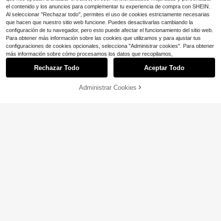
F3/12T, regalo de primavera, aniver
el contenido y los anuncios para complementar tu experiencia de compra con SHEIN.
sario, cumpleaños, fiesta, celebraci
Al seleccionar "Rechazar todo", permites el uso de cookies estrictamente necesarias
ón
que hacen que nuestro sitio web funcione. Puedes desactivarlas cambiando la
configuración de tu navegador, pero esto puede afectar el funcionamiento del sitio web.
6
Para obtener más información sobre las cookies que utilizamos y para ajustar tus
configuraciones de cookies opcionales, selecciona "Administrar cookies". Para obtener
Ahorro de $0.22
más información sobre cómo procesamos los datos que recopilamos,
Funda transparente con estampado
Rechazar Todo
Aceptar Todo
realista de lirio compatible con iPho
#9 Más vendidos
en Galaxy A13 5G/A04S Fundas de moda para teléfono
ne & compatible con Samsung
800+ vendidos
(1000+)
Administrar Cookies
AÑADIR A LA BOLSA
¡11% DE DESCUENTO!
1
4
$
.98
-10%
1 pieza Funda de teléfono transpare
nte con airbag, diseño de colibrí flor
200+ vendidos
al y colorido, a prueba de caídas, re
1
$
.80
-10%
sistente al agua, a los golpes y a los
arañazos, adecuada como regalo fe
stivo, compatible con iPhone Xs/Xs
Max/Xr/11/12/13/14/14 Plus/15/15 P
lus/16/16 Plus/7/8 Plus