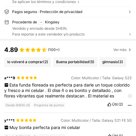
Se aplican los términos y condiciones
Pagos seguros · Protección de privacidad
Procedente de
Kingsley
Vendido y enviado desde SHEIN.
Para reportar a este vendedor y/o producto
4.89
(100+)
Ver más
lo volveré a comprar
(2)
Buena portabilidad
(5)
gimnasio
(3)
a***9
Color: Multicolor / Talla: Galaxy S23
Esta
funda
floreada
es
perfecta
para
darle
un
toque
colorido
y
fresco
a
mi
celular
.
El
dise
ñ
o
es
bonito
y
detallado
,
con
flores
vibrantes
que
realmente
destacan
.
El
material
es
resistente
y
protege
el
tel
é
fono
de
ca
í
das
y
rayones
,
Útil
(2)
Desde SHEIN US
Programa de puntos
mientras
sigue
siendo
ligera
y
f
á
cil
de
manejar
.
La
textura
es
suave
y
proporciona
un
buen
agarre
,
lo
que
ayuda
a
evitar
que
el
celular
se
resbale
de
las
manos
.
Me
encanta
c
ó
mo
combina
y***1
Color: Multicolor / Talla: Galaxy S21 FE 5G
funcionalidad
y
estilo
,
y
definitivamente
hace
que
mi
tel
é
fono
Muy
bonita
perfecta
para
mi
celular
se
vea
mucho
m
á
s
divertido
y
ú
nico
.
¡
Totalmente
recomendada
!
Útil
(1)