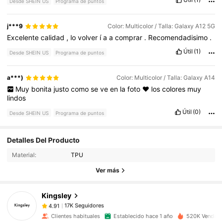
Desde SHEIN US
Programa de puntos
j***9
Color: Multicolor / Talla: Galaxy A12 5G
Excelente
calidad
,
lo
volver
í
a
a
comprar
.
Recomendadisimo
.
Útil
(1)
Desde SHEIN US
Programa de puntos
a***)
Color: Multicolor / Talla: Galaxy A14
Muy
bonita
justo
como
se
ve
en
la
foto
❤️
los
colores
muy
lindos
Útil
(0)
Desde SHEIN US
Programa de puntos
17K Seguidores
4.91
Detalles Del Producto
Material:
TPU
17K Seguidores
4.91
Ver más
Kingsley
17K Seguidores
4.91
l***2
pagó
Hace 21 horas
Clientes habituales
Establecido hace 1 año
520K Vendido