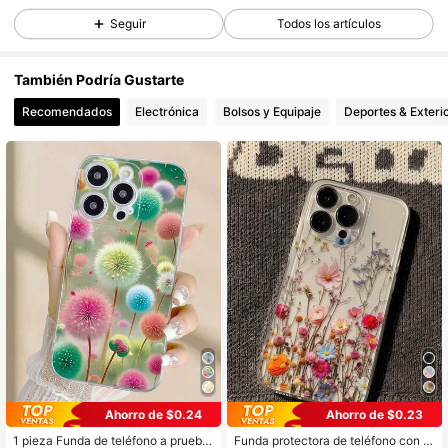
17K Seguidores
4.91
Seguir
Todos los artículos
También Podría Gustarte
17K Seguidores
4.91
Recomendados
Electrónica
Bolsos y Equipaje
Deportes & Exteri
17K Seguidores
4.91
17K Seguidores
4.91
17K Seguidores
4.91
17K Seguidores
4.91
Ahorro de $0.24
Ahorro de $0.23
17K Seguidores
4.91
1 pieza Funda de teléfono a prueba
Funda protectora de teléfono con e