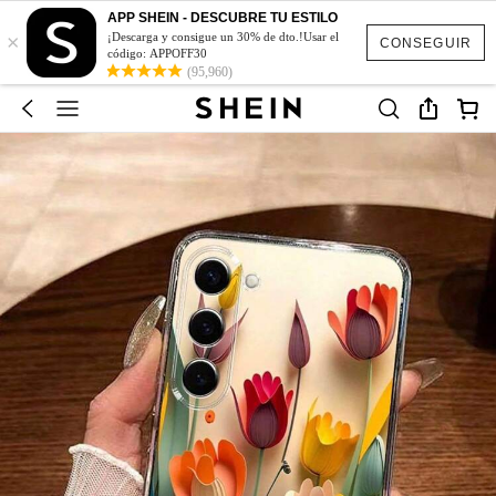
APP SHEIN - DESCUBRE TU ESTILO
×
¡Descarga y consigue un 30% de dto.!Usar el
CONSEGUIR
código: APPOFF30
(95,960)