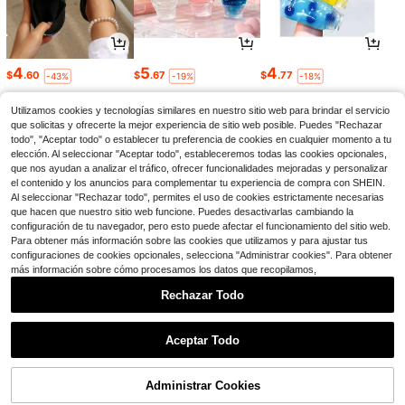
4
5
4
$
.60
$
.67
$
.77
-43%
-19%
-18%
Utilizamos cookies y tecnologías similares en nuestro sitio web para brindar el servicio
que solicitas y ofrecerte la mejor experiencia de sitio web posible. Puedes "Rechazar
todo", "Aceptar todo" o establecer tu preferencia de cookies en cualquier momento a tu
elección. Al seleccionar "Aceptar todo", estableceremos todas las cookies opcionales,
que nos ayudan a analizar el tráfico, ofrecer funcionalidades mejoradas y personalizar
el contenido y los anuncios para complementar tu experiencia de compra con SHEIN.
Al seleccionar "Rechazar todo", permites el uso de cookies estrictamente necesarias
que hacen que nuestro sitio web funcione. Puedes desactivarlas cambiando la
configuración de tu navegador, pero esto puede afectar el funcionamiento del sitio web.
Para obtener más información sobre las cookies que utilizamos y para ajustar tus
configuraciones de cookies opcionales, selecciona "Administrar cookies". Para obtener
más información sobre cómo procesamos los datos que recopilamos,
1
19
4
$
.68
$
.47
$
.85
-30%
-16%
-5%
Rechazar Todo
1
0
Aceptar Todo
Administrar Cookies
Volver al principio