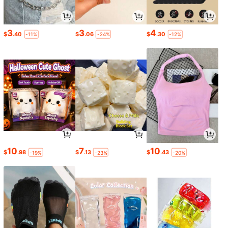
3
3
4
$
.40
$
.06
$
.30
-11%
-24%
-12%
10
7
10
$
.98
$
.13
$
.43
-19%
-23%
-20%