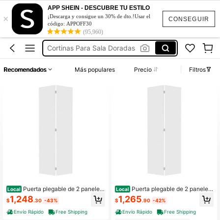
Cortinas Verde Salvia
APP SHEIN - DESCUBRE TU ESTILO
×
Cortinas Para La Sala Floral
¡Descarga y consigue un 30% de dto.!Usar el
CONSEGUIR
código: APPOFF30
Cortinas Amarillas
(95,960)
Cortinas Para Sala Doradas
Puertas Para Cuarto
Recomendados
Más populares
Precio
Filtros
Cortinas Verde Salvia
Cortinas Para La Sala Floral
Puerta plegable de 2 paneles
Puerta plegable de 2 paneles
Local
Local
estilo cottage de 3/4" de grosor, 60
estilo cottage de 3/4" de grosor 64
1,248
1,265
$
.30
-43%
$
.90
-42%
pulg. x 80 pulg., núcleo sólido, acab
pulg. x 84 pulg. con núcleo sólido, a
ado blanco en vinilo, con kit de herr
cabado blanco de vinilo y kit de her
Envío Rápido
Free Shipping
Envío Rápido
Free Shipping
ajes
rajes