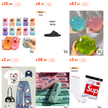
10
4
47
$
.69
$
.37
$
.21
-17%
-5%
-61%
2
38
3
$
.09
$
.30
$
.50
-13%
-18%
-19%