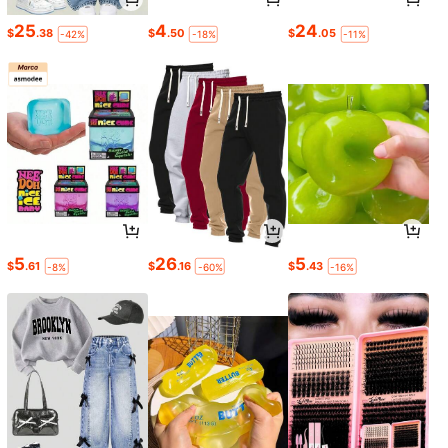
25
4
24
$
.38
$
.50
$
.05
-42%
-18%
-11%
5
26
5
$
.61
$
.16
$
.43
-8%
-60%
-16%