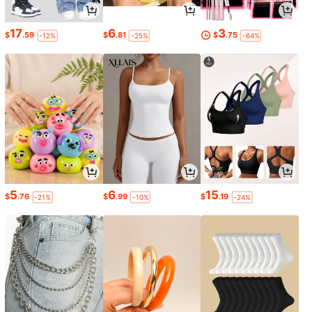
17
6
3
$
.59
$
.81
$
.75
-12%
-25%
-64%
5
6
15
$
.76
$
.99
$
.19
-21%
-10%
-24%