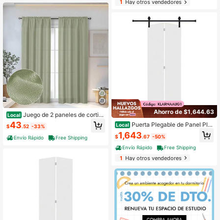
1
Hay otros vendedores
Ahorro de $1,644.63
Juego de 2 paneles de cortin
Local
as de 72 pulgadas de largo para sal
43
Puerta Plegable de Panel Pla
Local
$
.52
-33%
a de estar y dormitorio, paneles de
no Moderna 72 Pulg. X 84 Pulg. Pue
1,643
cortinas de ventana con textura de
$
.67
-50%
Envío Rápido
Free Shipping
rta Deslizante de Granero Blanca d
arpillera falsa que filtran, cortinas fr
e MDF con Kit de Herrajes
Envío Rápido
Free Shipping
ancesas de bolsillo para varilla sólid
as, suaves y aireadas, 2 piezas de
1
Hay otros vendedores
40Anx72L, tratamientos de ventana