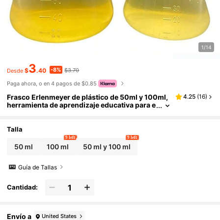
1/14
3
-8%
$
.40
$3.70
Desde
Paga ahora, o en 4 pagos de $0.85
Frasco Erlenmeyer de plástico de 50ml y 100ml,
4.25
(
16
)
herramienta de aprendizaje educativa para e
studiantes y niños, útiles escolares, de vuelt
a a la escuela
Talla
9 left
9 left
50 ml
100 ml
50 ml y 100 ml
Guía de Tallas
Cantidad:
Envío a
United States