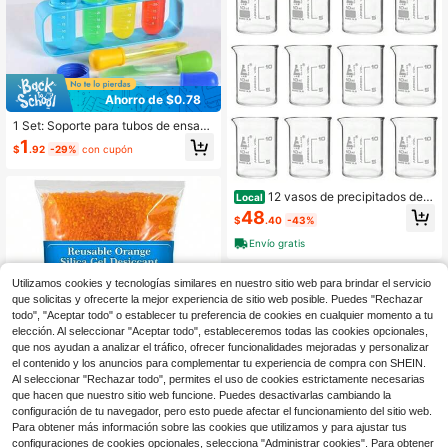
Ahorro de $0.78
1 Set: Soporte para tubos de ensay
o de laboratorio, tubos de ensayo d
1
$
.92
-29%
con cupón
e plástico, accesorios químicos, su
ministros para actividades educativ
as. Adecuado para estudiantes y m
aestros, ayuda a desarrollar la capa
12 vasos de precipitados de 1
Local
cidad de pensamiento y la coordina
0 ml, ASTM, forma baja con pico, gr
48
$
.40
-43%
ción mano-ojo (algunos accesorios
aduaciones blancas, vidrio borosilic
seleccionados al azar)
ato 3.3
Envío gratis
Utilizamos cookies y tecnologías similares en nuestro sitio web para brindar el servicio
que solicitas y ofrecerte la mejor experiencia de sitio web posible. Puedes "Rechazar
todo", "Aceptar todo" o establecer tu preferencia de cookies en cualquier momento a tu
elección. Al seleccionar "Aceptar todo", estableceremos todas las cookies opcionales,
que nos ayudan a analizar el tráfico, ofrecer funcionalidades mejoradas y personalizar
el contenido y los anuncios para complementar tu experiencia de compra con SHEIN.
Al seleccionar "Rechazar todo", permites el uso de cookies estrictamente necesarias
que hacen que nuestro sitio web funcione. Puedes desactivarlas cambiando la
Perlas de gel de sílice RAINFL
Local
configuración de tu navegador, pero esto puede afectar el funcionamiento del sitio web.
OW naranja - 450G Perlas desecan
6
Para obtener más información sobre las cookies que utilizamos y para ajustar tus
$
.70
-43%
4
tes reutilizables para secado, perlas
configuraciones de cookies opcionales, selecciona "Administrar cookies". Para obtener
de sílice naranja desecante recarga