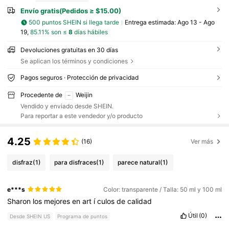
Envío gratis(Pedidos ≥ $15.00)
500 puntos SHEIN si llega tarde
Entrega estimada:
Ago 13 - Ago
19,
85.11% son ≤
8
días hábiles
Devoluciones gratuitas en 30 días
Se aplican los términos y condiciones
Pagos seguros · Protección de privacidad
Procedente de
Weijin
Vendido y enviado desde SHEIN.
Para reportar a este vendedor y/o producto
4.25
(16)
Ver más
disfraz
(1)
para disfraces
(1)
parece natural
(1)
e***s
Color: transparente / Talla: 50 ml y 100 ml
Sharon
los
mejores
en
art
í
culos
de
calidad
Útil
(0)
Desde SHEIN US
Programa de puntos