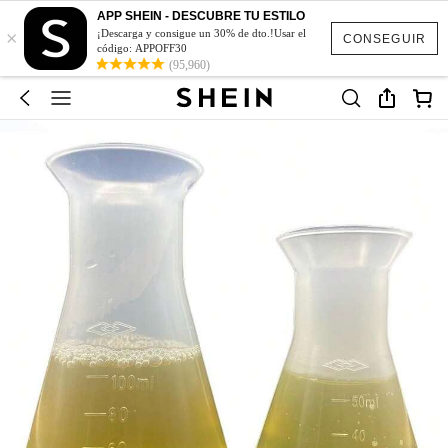
APP SHEIN - DESCUBRE TU ESTILO
×
¡Descarga y consigue un 30% de dto.!Usar el
CONSEGUIR
código: APPOFF30
(95,960)