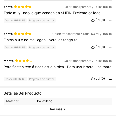
s***a
Color: transparente / Talla: 100 ml
Todo
muy
lindo
lo
que
venden
en
SHEIN
Exelente
calidad
Útil
(0)
Desde SHEIN US
Programa de puntos
a***e
Color: transparente / Talla: 50 ml y 100 ml
É
stos
a
ú
n
no
me
llegan
,
pero
les
tengo
fe
Útil
(0)
Desde SHEIN US
Programa de puntos
M***s
Color: transparente / Talla: 100 ml
Para
fiestas
tem
á
ticas
est
á
n
bien
.
Para
uso
laboral
,
no
tanto
.
Útil
(0)
Desde SHEIN US
Programa de puntos
Detalles Del Producto
93 Seguidores
4.76
Material:
Polietileno
93 Seguidores
4.76
Ver más