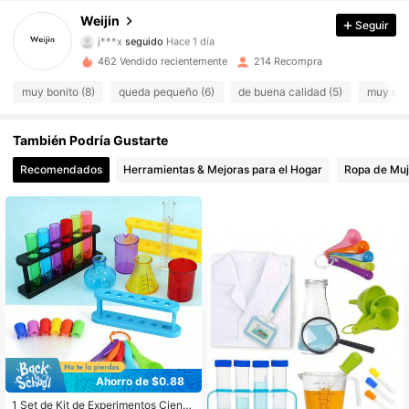
93 Seguidores
4.76
Weijin
Seguir
j***x
seguido
Hace 1 día
93 Seguidores
4.76
462 Vendido recientemente
214 Recompra
muy bonito (8)
queda pequeño (6)
de buena calidad (5)
muy coo
93 Seguidores
4.76
También Podría Gustarte
93 Seguidores
4.76
Recomendados
Herramientas & Mejoras para el Hogar
Ropa de Muj
Ahorro de $0.88
1 Set de Kit de Experimentos Científ