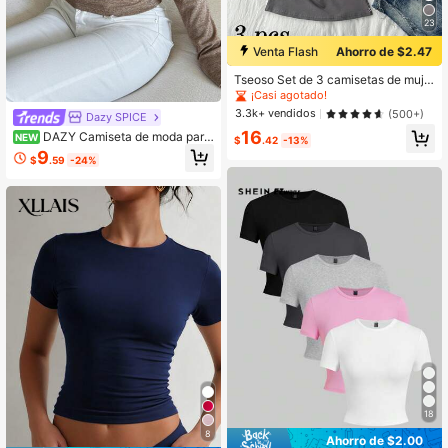
23
Venta Flash
Ahorro de $2.47
Tseoso Set de 3 camisetas de muje
r de cuello redondo de ajuste ceñid
¡Casi agotado!
o, 95% algodón, en negro, blanco y
3.3k+ vendidos
(500+)
Dazy SPICE
gris, aptas para todas las estacione
16
s, interior y exterior, con estilo vinta
DAZY Camiseta de moda para
NEW
$
.42
-13%
ge y lindo para verano, para salidas
mujer de color liso con hombros des
9
$
.59
-24%
de verano, hogar, vuelta al cole, oto
cubiertos, manga larga, ajuste ceñi
ño, versátil
do y plisada, top para salir
18
8
Ahorro de $2.00