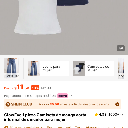
1/6
Jeans para
Camisetas de
mujer
Mujer
2
Artículos
2
Artíc
11
-11%
$
.59
$12.99
Desde
Paga ahora, o en 4 pagos de $2.89
Ahorra
$0.58
en este artículo después de unirte.
GlowEve 1 pieza Camiseta de manga corta
4.88
(
1000+
)
informal de unicolor para mujer
#
1
Más vendidos
en Estilo pequeño Tops, blusas y camisetas de muje