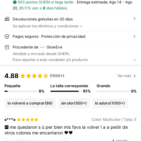
500 puntos SHEIN si llega tarde
Entrega estimada:
Ago 14 - Ago
20,
85.11% son ≤
8
días hábiles
Devoluciones gratuitas en 30 días
Se aplican los términos y condiciones
Pagos seguros · Protección de privacidad
Procedente de
GlowEve
Vendido y enviado desde SHEIN.
Para reportar a este vendedor y/o producto
4.88
(1000+)
Ver más
Pequeña
La talla corresponde
Grande
9%
91%
0%
lo volveré a comprar
(86)
sin olor
(500+)
lo adoro
(1000+)
a***a
Color: Multicolor / Talla: S
me
quedaron
s
ú
per
bien
mis
favs
la
volver
í
a
a
pedir
de
otros
colores
me
encantaron
🖤🖤