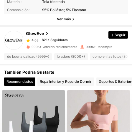
4.68
Material:
Tela tricotada
Composición:
95% Poliéster, 5% Elastano
821K Seguidores
4.68
Ver más
GlowEve
Seguir
821K Seguidores
4.68
d***l
pagó
Hace 5 horas
999K+ Vendido recientemente
999K+ Recompra
821K Seguidores
4.68
de buena calidad (9999+)
lo adoro (8000+)
como en las fotos (800
También Podría Gustarte
821K Seguidores
4.68
Recomendados
Ropa Interior y Ropa de Dormir
Deportes & Exterior
821K Seguidores
4.68
821K Seguidores
4.68
821K Seguidores
4.68