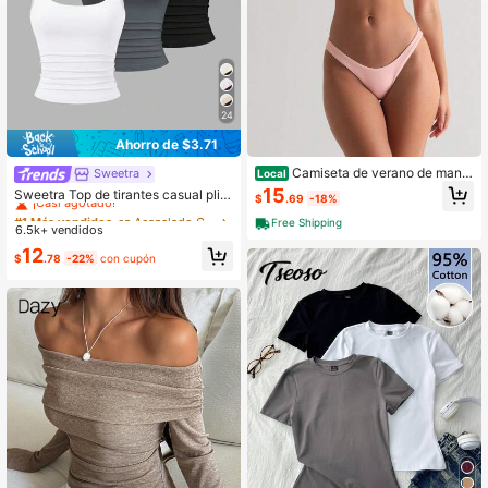
821K Seguidores
4.68
24
821K Seguidores
4.68
Ahorro de $3.71
Camiseta de verano de mang
Sweetra
Local
#1 Más vendidos
en Acanalado Camisetas sin mangas y camisolas para
a corta con cuello cuadrado XLLAL
821K Seguidores
4.68
15
¡Casi agotado!
Sweetra Top de tirantes casual plis
$
.69
-18%
S, de alta elasticidad y doble capa,
ado de cuello redondo para mujer, d
#1 Más vendidos
#1 Más vendidos
en Acanalado Camisetas sin mangas y camisolas para
en Acanalado Camisetas sin mangas y camisolas para
básica ajustada y blanca, crop top
Free Shipping
e verano
6.5k+ vendidos
¡Casi agotado!
¡Casi agotado!
para mujeres
#1 Más vendidos
en Acanalado Camisetas sin mangas y camisolas para
12
$
.78
-22%
con cupón
¡Casi agotado!