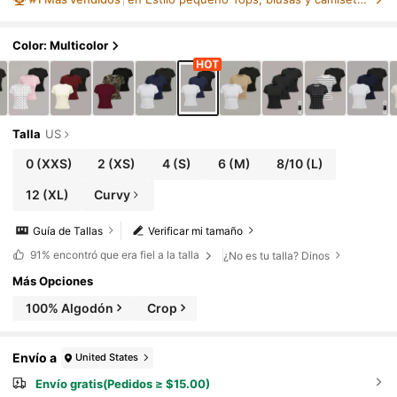
Color: Multicolor
Talla
US
0
(XXS)
2
(XS)
4
(S)
6
(M)
8/10
(L)
12
(XL)
Curvy
Guía de Tallas
Verificar mi tamaño
91%
encontró que era fiel a la talla
¿No es tu talla? Dinos
Más Opciones
100% Algodón
Crop
Envío a
United States
Envío gratis(Pedidos ≥ $15.00)