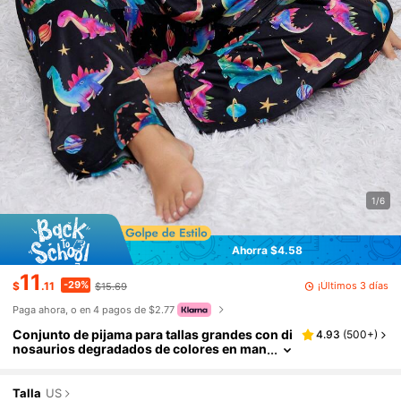
1/6
Ahorra $4.58
11
-29%
¡Últimos 3 días
$
.11
$15.69
Paga ahora, o en 4 pagos de $2.77
Conjunto de pijama para tallas grandes con di
4.93
(
500+
)
nosaurios degradados de colores en man
ga corta y pantalones largos
Talla
US