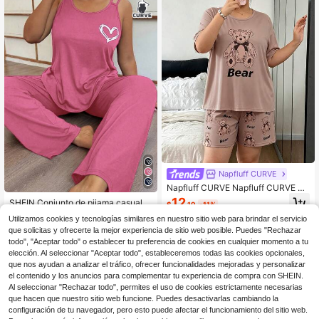
Napfluff CURVE
Napfluff CURVE Napfluff CURVE Co
njunto de pijama talla grande con e
12
SHEIN Conjunto de pijama casual d
$
.19
-11%
stampado de oso lindo
e camiseta suave y amigable con la
400+ vendidos
Utilizamos cookies y tecnologías similares en nuestro sitio web para brindar el servicio
piel
12
que solicitas y ofrecerte la mejor experiencia de sitio web posible. Puedes "Rechazar
$
.39
-29%
todo", "Aceptar todo" o establecer tu preferencia de cookies en cualquier momento a tu
elección. Al seleccionar "Aceptar todo", estableceremos todas las cookies opcionales,
que nos ayudan a analizar el tráfico, ofrecer funcionalidades mejoradas y personalizar
el contenido y los anuncios para complementar tu experiencia de compra con SHEIN.
Al seleccionar "Rechazar todo", permites el uso de cookies estrictamente necesarias
que hacen que nuestro sitio web funcione. Puedes desactivarlas cambiando la
configuración de tu navegador, pero esto puede afectar el funcionamiento del sitio web.