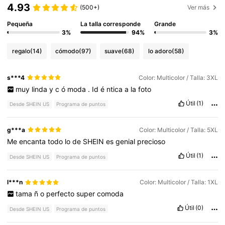
4.93
(500+)
Ver más
Pequeña
La talla corresponde
Grande
3%
94%
3%
regalo
(14)
cómodo
(97)
suave
(68)
lo adoro
(58)
s***4
Color: Multicolor / Talla: 3XL
muy
linda
y
c
ó
moda
.
Id
é
ntica
a
la
foto
Útil
(1)
Desde SHEIN US
Programa de puntos
g***a
Color: Multicolor / Talla: 5XL
Me
encanta
todo
lo
de
SHEIN
es
genial
precioso
Útil
(1)
Desde SHEIN US
Programa de puntos
l***n
Color: Multicolor / Talla: 1XL
tama
ñ
o
perfecto
super
comoda
Útil
(0)
Desde SHEIN US
Programa de puntos