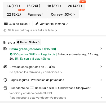
9 left
14
(1XL)
16
(2XL)
18
(3XL)
20
(4XL)
8 left
22
(5XL)
Femmes
Curve+ (5X+)
Guía de Tallas
Verificar mi tamaño
94%
encontró que era fiel a la talla
Envío a
United States
Envío gratis(Pedidos ≥ $15.00)
500 puntos SHEIN si llega tarde
Entrega estimada:
Ago 14 - Ago
20,
85.11% son ≤
8
días hábiles
Devoluciones gratuitas en 30 días
Se aplican los términos y condiciones
Pagos seguros · Protección de privacidad
Procedente de
Base Rule SHEIN Underwear & Sleepwear
Vendido y enviado desde SHEIN.
Para reportar a este vendedor y/o producto