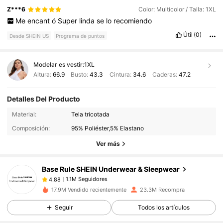
Z***6
Color: Multicolor / Talla: 1XL
Me
encant
ó
Super
linda
se
lo
recomiendo
Útil
(0)
Desde SHEIN US
Programa de puntos
Modelar es vestir:
1XL
Altura:
66.9
Busto:
43.3
Cintura:
34.6
Caderas:
47.2
Detalles Del Producto
1.1M Seguidores
4.88
Material:
Tela tricotada
Composición:
95% Poliéster,5% Elastano
1.1M Seguidores
4.88
Ver más
Base Rule SHEIN Underwear & Sleepwear
1.1M Seguidores
4.88
M***a
pagó
Hace 2 horas
17.9M Vendido recientemente
23.3M Recompra
Seguir
Todos los artículos
1.1M Seguidores
4.88