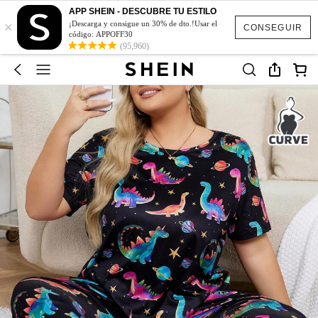
APP SHEIN - DESCUBRE TU ESTILO
×
¡Descarga y consigue un 30% de dto.!Usar el
CONSEGUIR
código: APPOFF30
(95,960)