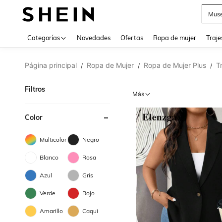
Muse
Categorías
Novedades
Ofertas
Ropa de mujer
Traje
Página principal
Ropa de Mujer
Ropa de Mujer Plus
T
/
/
/
Filtros
Más
Color
Multicolor
Negro
Blanco
Rosa
Azul
Gris
Verde
Rojo
Amarillo
Caqui