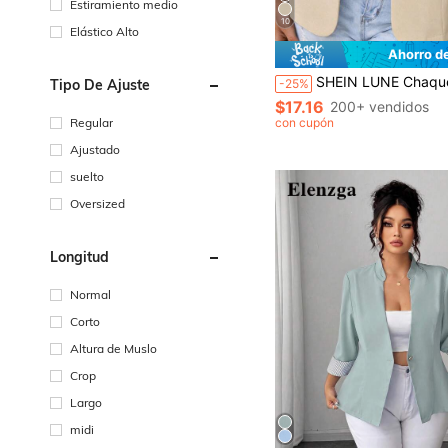
Estiramiento medio
10
Elástico Alto
Ahorro d
SHEIN LUNE Chaqueta ligera casual con cintura ceñida p
-25%
Tipo De Ajuste
$17.16
200+ vendidos
con cupón
Regular
Ajustado
suelto
Oversized
Longitud
Normal
Corto
Altura de Muslo
Crop
Largo
midi