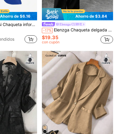
Ahorro de $6.16
Ahorro de $3.84
 para mujer de unicolor con un solo botón, apropiada para el trabajo
Elenzga CURVE
Elenzga Chaqueta delgada de mujer con doble botonadura, cuello de solapa, cintura ceñida y contraste de color, de tela de lino con sensación elegante y versátil, sin mangas, para uso diario (Colección Kooky Elegance - Vibes de Woe Is Me - Estética del miércoles), talla grande
-17%
$19.35
endidos
con cupón