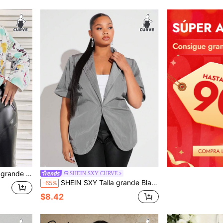
cuello con solapa con botón
SHEIN SXY CURVE
SHEIN SXY Talla grande Blazer de cuello con solapa con botón
-65%
$8.42