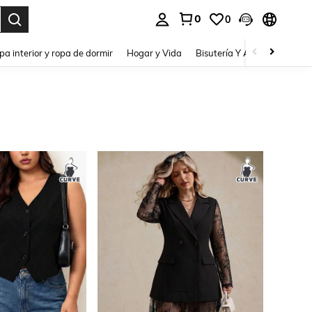
0
0
pa interior y ropa de dormir
Hogar y Vida
Bisutería Y Accesorios
Be