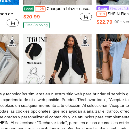
e $6.61
Chaqueta blazer casual de mujer de un solo botonadura, de unicolor, con cuello de solapa y manga larga, para uso diario, otoño
#Sets de ofici
Local
-12%
 para mujer de talla grande
SHEIN Elenzya Blazer de mujer talla grande con diseño de cinturón con hebilla de metal, bl
-11%
$20.99
$22.79
90+ ve
Free Shipping
 y tecnologías similares en nuestro sitio web para brindar el servicio qu
r experiencia de sitio web posible. Puedes "Rechazar todo", "Aceptar t
 cookies en cualquier momento a tu elección. Al seleccionar "Aceptar to
das las cookies opcionales, que nos ayudan a analizar el tráfico, ofre
ejoradas y personalizar el contenido y los anuncios para complementa
4
Ahorro de $1.90
EIN. Al seleccionar "Rechazar todo", permites el uso de cookies estri
acen que nuestro sitio web funcione. Puedes desactivarlas cambiando 
 vuelta al colegio, maestras en invierno, otoño y otoño.
Calvaya Blazer versátil de talla grande para mujer, de tela gris texturizada de alta gama, con cuello, botones d
Truni
-56%