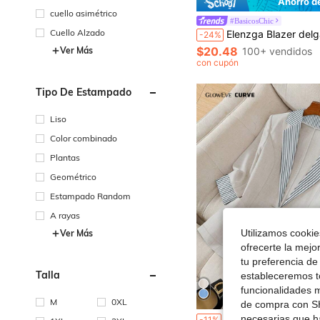
Ahorro d
cuello asimétrico
#BasicosChic
Cuello Alzado
Elenzga Blazer delgado de manga larga, versátil y casual, de unicolor,
-24%
$20.48
100+ vendidos
Ver Más
con cupón
Tipo De Estampado
Liso
Color combinado
Plantas
Geométrico
Estampado Random
A rayas
Utilizamos cookies
Ver Más
ofrecerte la mejo
tu preferencia de
Talla
estableceremos to
funcionalidades m
M
0XL
de compra con SH
necesarias que h
GlowEve CURVE Blazer casual de manga larga con botones, a rayas y parches, para mujer de talla grande. Adecuado para ir al trabajo, graduación,
-11%