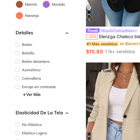
Marrón
Morado
Naranja
16
#1 Más vendidos
#RopaDeTrabajoBásica
Detalles
¡Casi agotado!
Elenzga Chaleco blazer sin mangas casual y minimalista para mujer de talla grande, ideal para graduac
-24%
#1 Más vendidos
#1 Más vendidos
¡Casi agotado!
¡Casi agotado!
Botón
#1 Más vendidos
$15.80
1.1k+ vendidos
Bolsillo
¡Casi agotado!
Botón delantero
Asimétrico
Cremallera
Encaje en contraste
Ver Más
Elasticidad De La Tela
No-Elástico
Elástico Ligero