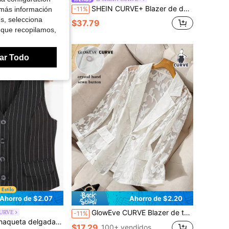
SHEIN CURVE+ Blazer de doble botonadura negro de moda para mujer de talla grande
 más información
-11%
es, selecciona
$37.79
didos
 que recopilamos,
ar Todo
Ahorro de $2.07
Ahorro de $2.20
GlowEve CURVE Blazer de talla grande de tela jacquard texturizada de encaje blanco y de peso ligero
CURVE
-11%
do de rayas, de talla grande, de moda y elegante, para primavera/verano
$17.29
100+ vendidos