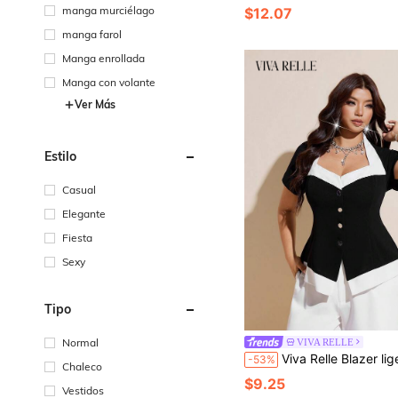
manga murciélago
$12.07
manga farol
Manga enrollada
Manga con volante
Ver Más
Estilo
Casual
Elegante
Fiesta
Sexy
Tipo
Normal
VIVA RELLE
Viva Relle Blazer ligero de talla grande con cuello cuadrado estilo francés, ajuste ceñido y dise
-53%
Chaleco
$9.25
Vestidos