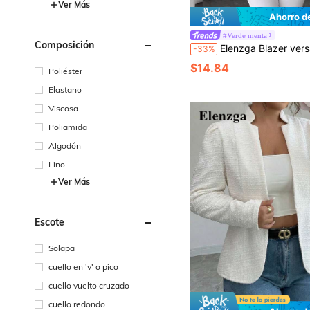
Ver Más
Ahorro d
#Verde menta
Composición
Elenzga Blazer versátil de talla grande con cuello en V abierto, bloque de color elegante
-33%
$14.84
Poliéster
Elastano
Viscosa
Poliamida
Algodón
Lino
Ver Más
Escote
Solapa
cuello en 'v' o pico
cuello vuelto cruzado
cuello redondo