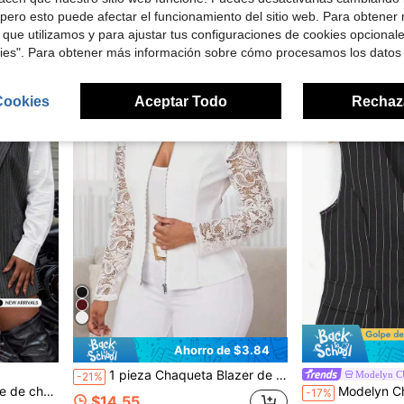
Truni Blazer asimétrico con cuello de chal y dobladillo para tallas grandes, para silueta de pera y triángulo en otoño/invierno
pero esto puede afectar el funcionamiento del sitio web. Para obtener
-11%
¡Casi agotado!
 que utilizamos y para ajustar tus configuraciones de cookies opcional
$15.69
100+ vendidos
$7.65
100+ ven
con cupón
kies". Para obtener más información sobre cómo procesamos los datos
Cookies
Aceptar Todo
Rechaz
Ahorro de $3.84
1 pieza Chaqueta Blazer de mujer talla grande para uso diario y oficina, con mangas de encaje patchwork, cremallera frontal abierta, blazers para mujer, estilo casual de negocios blanco
Modelyn 
-21%
eta de traje para ir al trabajo
Modelyn Chaqueta delgada sin mangas con estampa
-17%
$14.55