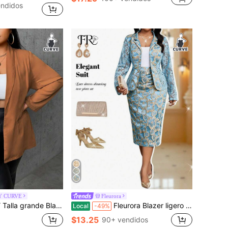
ndidos
Y CURVE
Fleurora
de cuello esmoquin con parte delantera abierta
Fleurora Blazer ligero de manga larga con contraste de encaje y jacquard para mujer de talla grande
Local
-49%
$13.25
90+ vendidos