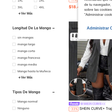
1XL
2XL
de tu navegador, 
$18.49
200+ vendidos
3XL
4XL
sobre las cookies
Ver Más
"Administrar coo
Longitud De La Manga
Administrar 
sin mangas
manga larga
manga corta
manga francesa
manga media
Manga hasta la Muñeca
Ver Más
Tipos De Manga
Manga normal
SHEIN CURVE+
Ninguno
SHEIN CURVE+ Traje de chaleco a rayas para mujer de talla grande, elegante chaqu
-33%