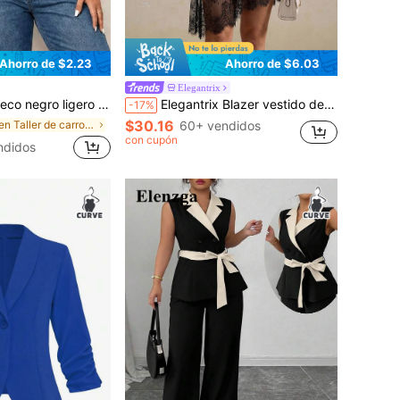
Ahorro de $2.23
Ahorro de $6.03
Elegantrix
 de oficina para mujer, para silueta de manzana y redondeada, para el verano
Elegantrix Blazer vestido de mujer talla grande primavera/otoño 1 pieza con mangas de encaje transparente y patchwork, doble botonadura, entallado en la cintura, efecto adelgazante, largo medio, estilo maduro y picante para citas y trabajo
-17%
$30.16
en Taller de carrocería Trajes de talla grande
60+ vendidos
con cupón
ndidos