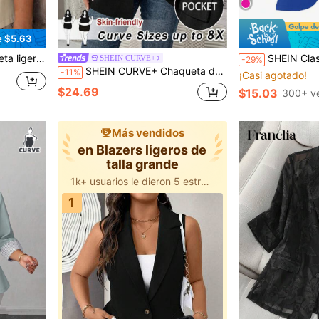
e $5.63
ara mujer talla grande
SHEIN Clasi Chaqueta informal de talla grande
SHEIN CURVE+
-29%
SHEIN CURVE+ Chaqueta de traje rosa para mujer de talla grande, atuendo elegante para ir al trabajo y negocios, blazer casual de negocios para mujer de talla grande, blazer para mujer de talla grande, blazers para mujer de talla grande, chaqueta de traje para oficina para mujer de talla grande, chaqueta de traje para oficina para mujer de talla grande en otoño/invierno
-11%
¡Casi agotado!
$24.69
$15.03
300+ v
Más vendidos
en Blazers ligeros de
talla grande
1k+ usuarios le dieron 5 estrellas
1