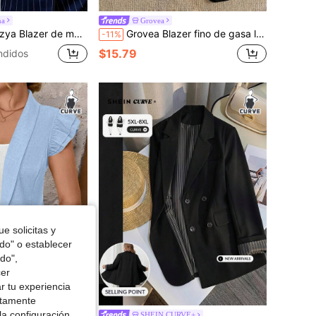
na
Grovea
azer de manga larga elegante a rayas para uso diario, de moda francesa vintage y versátil para la oficina, en color azul marino
Grovea Blazer fino de gasa ligeramente transparente con un solo botón para mujer talla grande, negro elegante, estilo business casual formal para oficina y noche, otoño, Día del Maestro
-11%
$15.79
ndidos
e solicitas y
odo" o establecer
do",
cer
r tu experiencia
ctamente
la configuración
elanteros y mangas con doble volante, adecuado para el trabajo, la oficina, los negocios, la noche, las reuniones casuales, las fiestas de moda y el transporte diario
SHEIN CURVE+