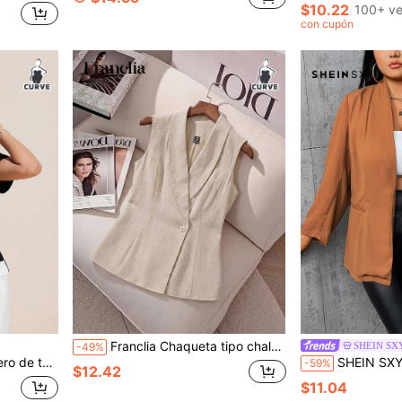
$10.22
100+ ve
con cupón
Franclia Chaqueta tipo chaleco de talla grande para mujer, de estilo vintage, cómoda, de unicolor, mezcla de lino, con cuello con muesca y bajo con volante, de diseño elegante, chic, lujoso y minimalista, para uso casual, de vacaciones o trabajo, para primavera/verano
SHEIN SX
-49%
ño de bloques de color con patchwork
SHEIN SXY Talla grande Blazer 
-59%
$12.42
$11.04