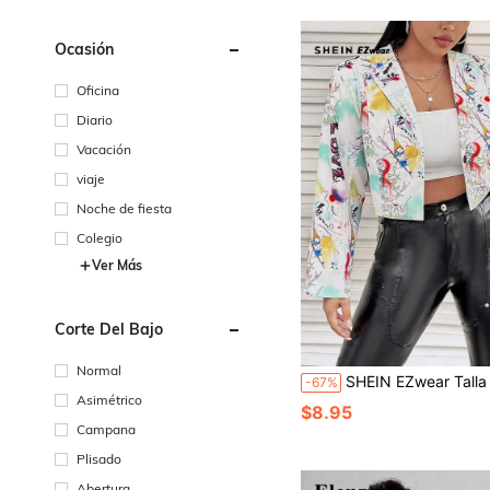
Ocasión
Oficina
Diario
Vacación
viaje
Noche de fiesta
Colegio
Ver Más
Corte Del Bajo
Normal
SHEIN EZwear Talla grande Blazer crop con estampado de grafiti de 
-67%
Asimétrico
$8.95
Campana
Plisado
Abertura