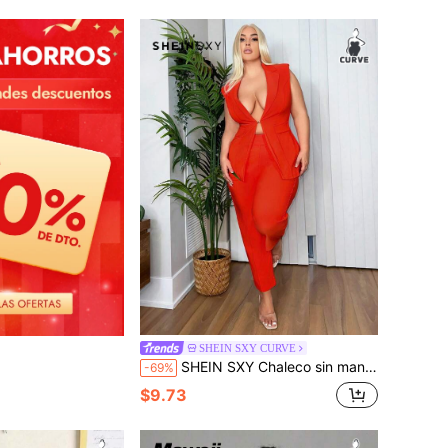
SHEIN SXY CURVE
SHEIN SXY Chaleco sin mangas con hombreras y hebilla metálica para mujer de talla grande, con efecto de cintura estilizada, adecuado para la mayoría de ocasiones como citas, noches de fiesta, cumpleaños, primavera, verano y despedidas de soltera
-69%
$9.73