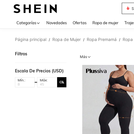
Muse
Categorías
Novedades
Ofertas
Ropa de mujer
Traje
Página principal
Ropa de Mujer
Ropa Premamá
Ropa 
/
/
/
Filtros
Más
Escala De Precios (USD)
Mín.:
Máx:
Ok