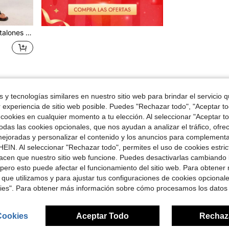
nte Azul Marino para Entrenamiento de Verano
1
Total de 1 páginas
 y tecnologías similares en nuestro sitio web para brindar el servicio qu
r experiencia de sitio web posible. Puedes "Rechazar todo", "Aceptar t
 cookies en cualquier momento a tu elección. Al seleccionar "Aceptar to
das las cookies opcionales, que nos ayudan a analizar el tráfico, ofre
ejoradas y personalizar el contenido y los anuncios para complementa
EIN. Al seleccionar "Rechazar todo", permites el uso de cookies estri
acen que nuestro sitio web funcione. Puedes desactivarlas cambiando 
pero esto puede afectar el funcionamiento del sitio web. Para obtener
 que utilizamos y para ajustar tus configuraciones de cookies opcional
kies". Para obtener más información sobre cómo procesamos los datos
Cookies
Aceptar Todo
Rechaz