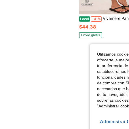
Vivamere Pantalones Deportivos Casuales Activos con Ribete de Color Contrasta
Local
-41%
$44.38
Envío gratis
Utilizamos cookies
ofrecerte la mejo
tu preferencia de
estableceremos to
funcionalidades m
de compra con SH
necesarias que h
de tu navegador, 
sobre las cookies
"Administrar coo
Administrar 