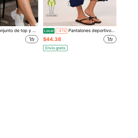
 liso para maternidad de talla grande, ropa deportiva casual para uso diario
Pantalones deportivos casuales Vivamere con ribete de color contrastante para entrenamiento, azul marino, verano
Local
-41%
$44.38
Envío gratis