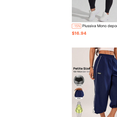
Plussiva Mono deportivo de maternidad estilo camiseta sin manga
-15%
$16.94