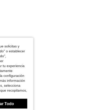
e solicitas y
odo" o establecer
do",
cer
r tu experiencia
ctamente
la configuración
 más información
es, selecciona
 que recopilamos,
ar Todo