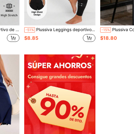
s de unicolor talla grande
Plussiva Leggings deportivos de cintura alta de unicolor para maternidad de talla grande
Plussiva Conjunto de top y pantalones cortos de color
-51%
-15%
$8.85
$18.80