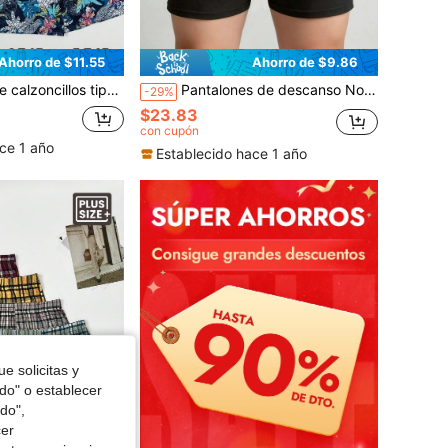
Ahorro de $11.55
Ahorro de $9.86
 la selva para hombre, cintura elástica transpirable, ajuste holgado, talla grande, conjunto de ropa de dormir casual multicolor
Pantalones de descanso Norcotton para hombre 100% algodón con pechera de botones, 4 piezas, holgados, cintura media, shorts para el hogar, talla grande, pantalones casuales para dormir
-29%
$23.83
con cupón
ce 1 año
Establecido hace 1 año
e solicitas y
odo" o establecer
do",
cer