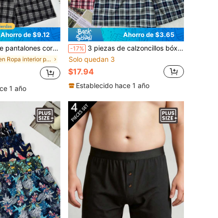
Ahorro de $9.12
Ahorro de $3.65
dros, calzoncillos tipo bóxer casuales holgados con cintura elástica, cómodos, talla grande, conjunto multicolor
3 piezas de calzoncillos bóxer elásticos cómodos con estampado de cuadros finos para hombres, transpirables, con cintura suelta, conjunto multicolor, pantalones de pijama elásticos, ropa interior larga de talla grande
-17%
Solo quedan 3
en Ropa interior para hombre de talla grande
$17.94
Establecido hace 1 año
ce 1 año