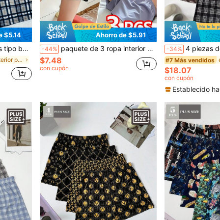
e $5.14
Ahorro de $5.91
pa de dormir cómoda de verano en colores surtidos
paquete de 3 ropa interior básica y ropa de dormir, calzoncillos tipo bóxer casuales y cómodos con cintura elástica para hombres de talla grande, de tela suave y cómoda, pantalones cortos tipo bóxer elásticos para deportes, de unicolor resistente y amigable con la piel, adecuados para uso diario
4 piezas de pantalones cortos de pijama para hombre con estampado de cua
-44%
-34%
$7.48
en Ropa interior para hombre de talla grande
#7 Más vendidos
con cupón
$18.07
con cupón
Establecido ha