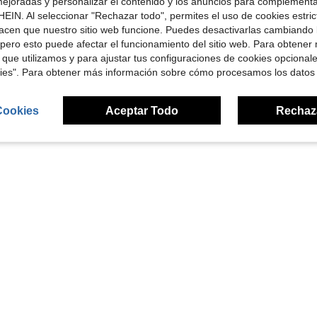
ejoradas y personalizar el contenido y los anuncios para complementa
EIN. Al seleccionar "Rechazar todo", permites el uso de cookies estri
e $7.32
acen que nuestro sitio web funcione. Puedes desactivarlas cambiando 
lor transpirable, cómodo y delgado, la talla corre grande
Norcotton Shorts de Salón Blancos para Hombre de Algodón Puro con Plaqueta de Botones, Paquete de 4, Shorts de Dormir Casuales de Cintura Media Sueltos, Talla Grande
4 piezas de calzoncillos tipo bóxer de talla grande con estampado a cuadros para 
pero esto puede afectar el funcionamiento del sitio web. Para obtener
-11%
-34%
 que utilizamos y para ajustar tus configuraciones de cookies opcional
Solo quedan 8
$30.09
kies". Para obtener más información sobre cómo procesamos los datos
$17.62
Establecido hace 1 año
Establecido ha
Cookies
Aceptar Todo
Rechaz
1
Total de 1 páginas