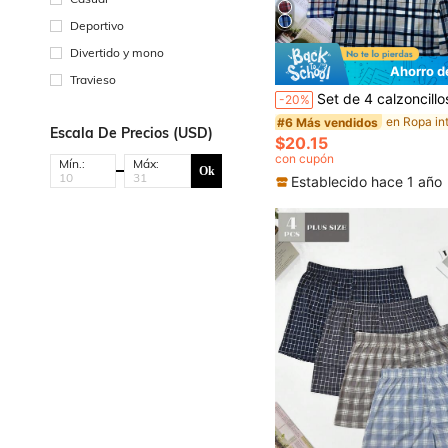
Deportivo
Divertido y mono
Ahorro d
Travieso
Set de 4 calzoncillos tipo bóxer de talla grande para hombres con estampado a cuadros, cintura elástica casual y holgada, transpirable, ro
-20%
#6 Más vendidos
Escala De Precios (USD)
$20.15
con cupón
Mín.:
Máx:
Ok
Establecido hace 1 año