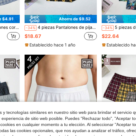
e $4.91
Ahorro de $9.52
y transpirable, sin bragueta, combinación multicolor, talla grande
4 piezas Pantalones de pijama para hombre Alro Pantalones de pijama de lujo serie negra & dorada Impresión premium Pantalones de pijama Cómodos elásticos Calzoncillos tipo bóxer Oversized de alta gama Transpirables Cintura elástica Delgados Talla grande
5 piezas de calzoncillos tipo bóxer de poliéster ligero con estampado de animales de
-34%
-34%
$18.67
$22.64
Establecido hace 1 año
Establecido ha
 y tecnologías similares en nuestro sitio web para brindar el servicio qu
r experiencia de sitio web posible. Puedes "Rechazar todo", "Aceptar t
 cookies en cualquier momento a tu elección. Al seleccionar "Aceptar to
das las cookies opcionales, que nos ayudan a analizar el tráfico, ofre