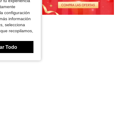
r tu experiencia
ctamente
Ahorro de $8.97
la configuración
hombre, shorts de dormir casuales de verano con ajuste holgado y cintura elástica, conjunto multicolor transpirable y cómodo
 más información
es, selecciona
 que recopilamos,
ce 1 año
ar Todo