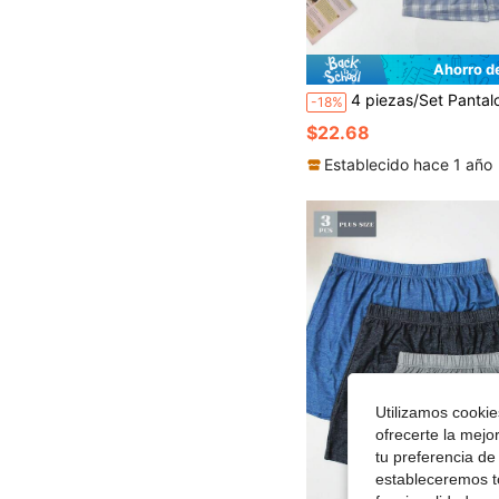
Ahorro d
4 piezas/Set Pantalones cortos casuales delgados de verano para hombre, pantalones de pijama con estampado de cuadros, calzoncillos tipo bóxer, cintura elástica holgada 
-18%
$22.68
Establecido hace 1 año
Utilizamos cookies
ofrecerte la mejo
tu preferencia de
estableceremos to