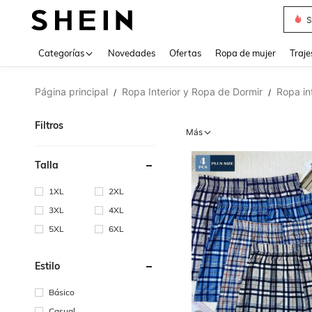
Muse
Categorías
Novedades
Ofertas
Ropa de mujer
Traje
Página principal
Ropa Interior y Ropa de Dormir
Ropa in
/
/
Filtros
Más
Talla
1XL
2XL
3XL
4XL
5XL
6XL
Estilo
Básico
Casual