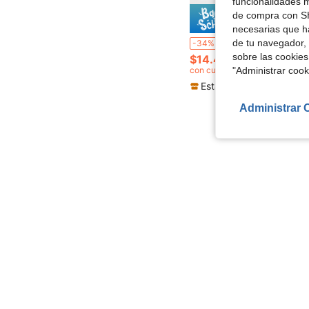
funcionalidades m
de compra con SH
Ahorro d
necesarias que h
3 piezas de calzoncillos tipo bóxer para hombre de talla grande, shorts de pijama casuales de verano con ajuste holgado y cintura elástica, conjunto multico
de tu navegador, 
-34%
sobre las cookies
$14.47
con cupón
"Administrar coo
Establecido hace 1 año
Administrar 