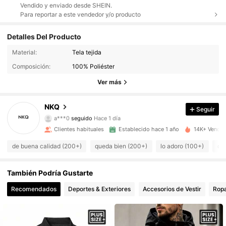
Vendido y enviado desde SHEIN.
Para reportar a este vendedor y/o producto
Detalles Del Producto
Material:
Tela tejida
4.2K Seguidores
4.89
Composición:
100% Poliéster
4.2K Seguidores
4.89
Ver más
4.2K Seguidores
4.89
NKQ
Seguir
a***0
seguido
Hace 1 día
4.2K Seguidores
4.89
Clientes habituales
Establecido hace 1 año
14K+ Vendid
de buena calidad (200+)
queda bien (200+)
lo adoro (100+)
có
4.2K Seguidores
4.89
También Podría Gustarte
4.2K Seguidores
4.89
Recomendados
Deportes & Exteriores
Accesorios de Vestir
Ropa
4.2K Seguidores
4.89
4.2K Seguidores
4.89