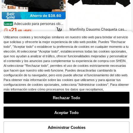
Ahorro de $38.60
Adecuado para personas obe
Local
sas, cárdigan con capucha para ho
21
Manfinity Dauomo Chaqueta casua
$
.48
-64%
mbre con múltiples bolsillos, chaqu
l de manga larga con cremallera fro
#4 Más vendidos
en 9~22 USD Ropa de abrigo de talla grande para hombres
eta holgada de gran tamaño de oto
ntal y parches de color contrastant
Utilizamos cookies y tecnologías similares en nuestro sitio web para brindar el servicio
Envío Rápido
ño e invierno, chaqueta de trabajo i
19
e para hombres de talla grande, par
$
.87
-34%
que solicitas y ofrecerte la mejor experiencia de sitio web posible. Puedes "Rechazar
nformal, adecuada para actividades
a otoño
todo", "Aceptar todo" o establecer tu preferencia de cookies en cualquier momento a tu
como el hogar, viajes, senderismo, d
elección. Al seleccionar "Aceptar todo", estableceremos todas las cookies opcionales,
eportes al aire libre, vacaciones, et
que nos ayudan a analizar el tráfico, ofrecer funcionalidades mejoradas y personalizar
c.
el contenido y los anuncios para complementar tu experiencia de compra con SHEIN.
Al seleccionar "Rechazar todo", permites el uso de cookies estrictamente necesarias
que hacen que nuestro sitio web funcione. Puedes desactivarlas cambiando la
configuración de tu navegador, pero esto puede afectar el funcionamiento del sitio web.
Para obtener más información sobre las cookies que utilizamos y para ajustar tus
configuraciones de cookies opcionales, selecciona "Administrar cookies". Para obtener
más información sobre cómo procesamos los datos que recopilamos,
Rechazar Todo
Aceptar Todo
Administrar Cookies
¡14% DE DESCUENTO!
AÑADIR A LA BOLSA