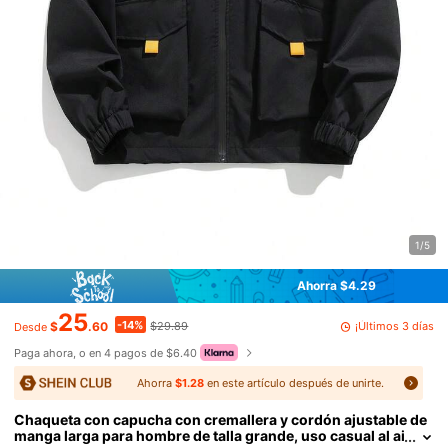
1/5
Ahorra $4.29
25
-14%
¡Últimos 3 días
$
.60
$29.89
Desde
Paga ahora, o en 4 pagos de $6.40
Ahorra
$1.28
en este artículo después de unirte.
Chaqueta con capucha con cremallera y cordón ajustable de
manga larga para hombre de talla grande, uso casual al ai