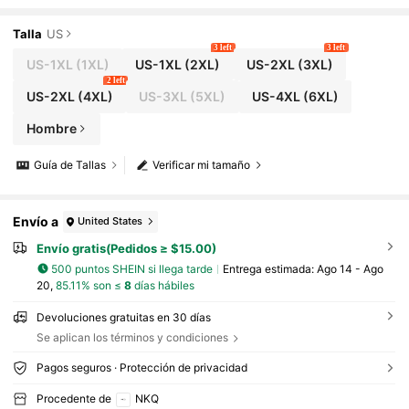
re libre, primavera/otoño
Talla
US
3 left
3 left
US-1XL
(1XL)
US-1XL
(2XL)
US-2XL
(3XL)
2 left
US-2XL
(4XL)
US-3XL
(5XL)
US-4XL
(6XL)
Hombre
Guía de Tallas
Verificar mi tamaño
Envío a
United States
Envío gratis(Pedidos ≥ $15.00)
500 puntos SHEIN si llega tarde
Entrega estimada:
Ago 14 - Ago
20,
85.11% son ≤
8
días hábiles
Devoluciones gratuitas en 30 días
Se aplican los términos y condiciones
Pagos seguros · Protección de privacidad
Procedente de
NKQ