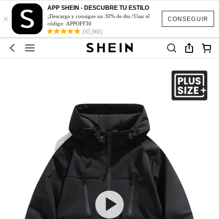
APP SHEIN - DESCUBRE TU ESTILO
×
¡Descarga y consigue un 30% de dto.!Usar el
CONSEGUIR
código: APPOFF30
(95,960)