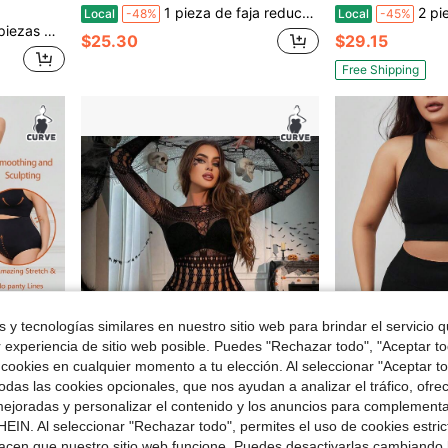
1 pieza de faja reductora ajustable con tirantes finos, control de abdomen, moldeadora de cintura y glúteos, sin costuras, talla grande, compresión, para usar debajo de un vestido.
2 piezas/Set Faja moldeadora d
Local
-48%
Local
-45%
a grande color piel
$25.30
$29.15
Free Shipping
 y tecnologías similares en nuestro sitio web para brindar el servicio qu
r experiencia de sitio web posible. Puedes "Rechazar todo", "Aceptar t
 cookies en cualquier momento a tu elección. Al seleccionar "Aceptar to
das las cookies opcionales, que nos ayudan a analizar el tráfico, ofre
Ahorro de $7.33
ejoradas y personalizar el contenido y los anuncios para complementa
De Cuerpo De Color Sólido
Body de esqueleto de Halloween con diseño calado, lencería sexy de red transparente, lencería para mujer
Conjunto de ropa moldeadora simple 
EIN. Al seleccionar "Rechazar todo", permites el uso de cookies estri
Local
-49%
-55%
acen que nuestro sitio web funcione. Puedes desactivarlas cambiando 