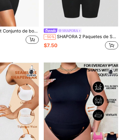
e unicolor elástico con top corto y shorts para tallas grandes
SHAPORA
SHAPORA 2 Paquetes de Set de Fajas Moldeadoras Sin Costuras Talla Grande - 1 pieza de Corsé Moldeador con Cierre Ajustable + Short Muslo Medio Calado - Control de Abdomen, Cintura, Muslos y Brazos
-50%
$7.50