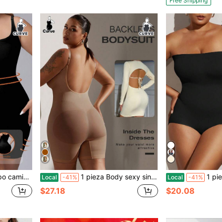
Free Shipping
 liso talla grande
1 pieza Body sexy sin espalda para mujer talla grande, faja moldeadora micro, verano
1 pieza Body moldeador sin costuras de tall
Local
-41%
Local
-41%
$27.18
$20.08