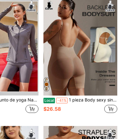
con chaqueta y pantalones cortos de 13 cm: ropa de entrenamiento adelgazante para gimnasio, levantamiento de glúteos y control abdominal.
1 pieza Body sexy sin espalda para mujer de talla grande, faja moldeadora micro, verano
Local
-41%
$26.58