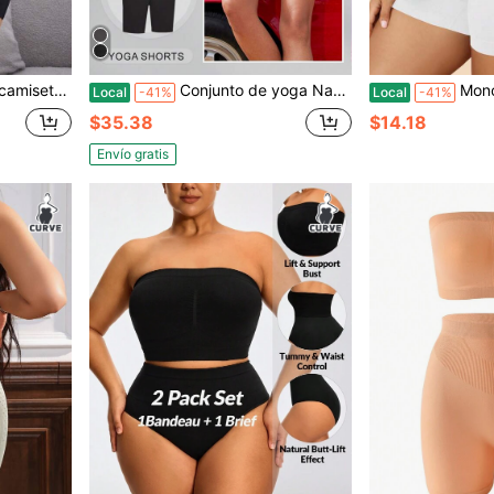
nde como ropa interior moldeadora
Conjunto de yoga Naked Feel para mujer con chaqueta y pantalones cortos de 13 cm: ropa de entrenamiento adelgazante para gimnasio, levantamiento de glúteos y control abdominal.
Mono casual de u
Local
-41%
Local
-41%
$35.38
$14.18
Envío gratis