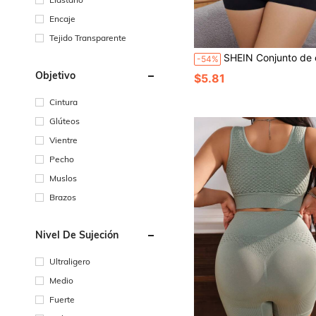
Encaje
Tejido Transparente
SHEIN Conjunto de camiseta de manga corta y pantalones cortos de unicolor de talla gra
-54%
Objetivo
$5.81
Cintura
Glúteos
Vientre
Pecho
Muslos
Brazos
Nivel De Sujeción
Ultraligero
Medio
Fuerte