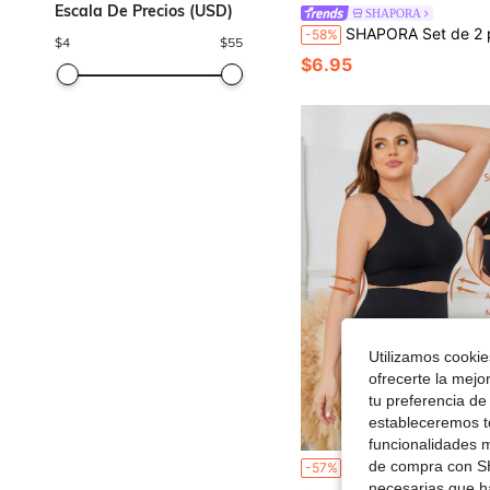
Escala De Precios (USD)
SHAPORA
SHAPORA Set de 2 piezas de fajas sin costuras en tall
-58%
$
4
$
55
$6.95
Utilizamos cookies
ofrecerte la mejo
tu preferencia de
estableceremos to
funcionalidades m
Conjunto De Ropa Interior De Talla Grande Para Mujer Con Forma 
de compra con SH
-57%
necesarias que h