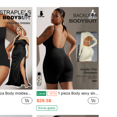
4
a grande para mujer en color negro, con ajuste de cintura, control abdominal y levantamiento de glúteos, entrenamiento de cintura y abdomen plano
1 pieza Body sexy sin espalda para mujer talla grande, moldeador de Body ajustado, verano
Local
-41%
$29.58
Envío gratis