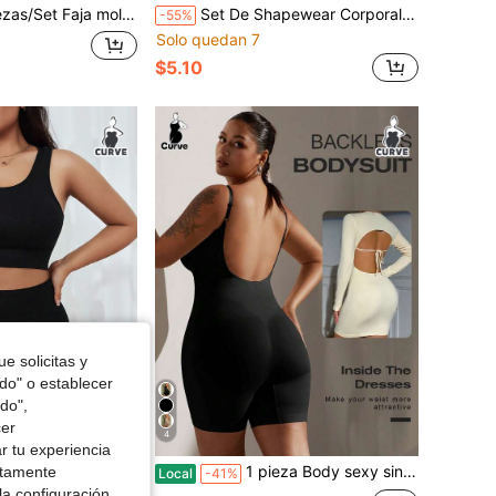
e Body completo sin costuras para mujer, Cinchador de cintura & Elevador de glúteos, Faja moldeadora posparto
Set De Shapewear Corporal Con Top Sin Tirantes Y Pantalones Cortos, Talla Grande
-55%
Solo quedan 7
$5.10
e solicitas y
odo" o establecer
do",
cer
4
r tu experiencia
para uso diario de mujeres de talla grande y unicolor
1 pieza Body sexy sin espalda para mujer talla grande, moldeador corporal ajustado, verano
ctamente
Local
-41%
la configuración