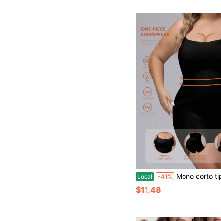
Mono corto tipo camisola de color
Local
-41%
$11.48