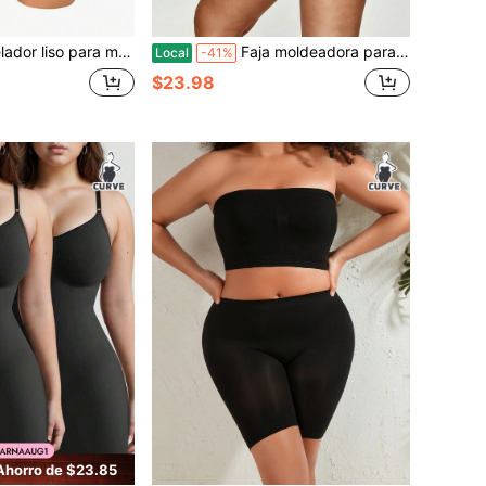
so para mujer de talla grande
Faja moldeadora para mujer talla grande sin costuras con cuello en V, sexy, de cintura baja, sin espalda, control de abdomen, unicolor, para verano, con levantamiento de glúteos y efecto adelgazante, ropa interior
Local
-41%
$23.98
Ahorro de $23.85