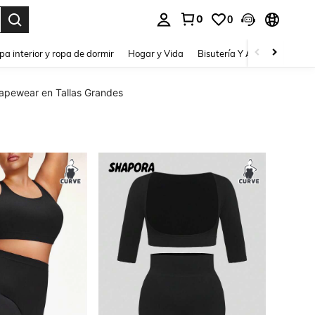
0
0
pa interior y ropa de dormir
Hogar y Vida
Bisutería Y Accesorios
Be
apewear en Tallas Grandes