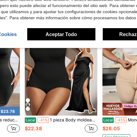
Solo quedan 3
$7.75
pero esto puede afectar el funcionamiento del sitio web. Para obtener
$6.05
 que utilizamos y para ajustar tus configuraciones de cookies opcional
kies". Para obtener más información sobre cómo procesamos los datos
Cookies
Aceptar Todo
Rechaz
 $23.78
uras, talla grande, compresión, para usar debajo de un vestido.
1 pieza Body moldeador sin costuras negro para mujer talla grande, con ajuste de cintura, control abdominal y levantamiento de glúteos, entrenamiento de cintura y abdomen plano
Mono de mujer t
Local
-41%
Local
-45%
$22.38
$28.05