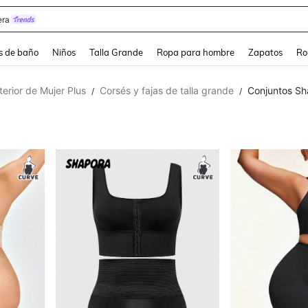
ra
s de baño
Niños
Talla Grande
Ropa para hombre
Zapatos
Ro
terior de Mujer Plus
Corsés y fajas de talla grande
Conjuntos Sh
/
/