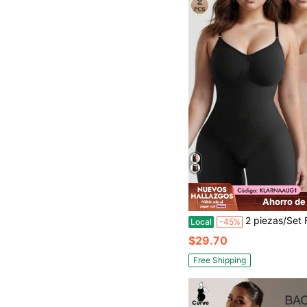
Ahorro de
2 piezas/Set Faja moldeadora de Body completo sin costuras para mujer, Cinchador de cintur
Local
-45%
$29.70
Free Shipping