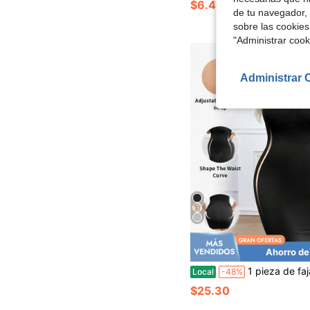
$6.48
de tu navegador, 
sobre las cookies
"Administrar coo
Administrar 
Ahorro de
1 pieza de faja reductora ajustable con tirantes finos, control de abdomen, moldeadora de cintura y glúteos, sin cost
Local
-48%
$25.30