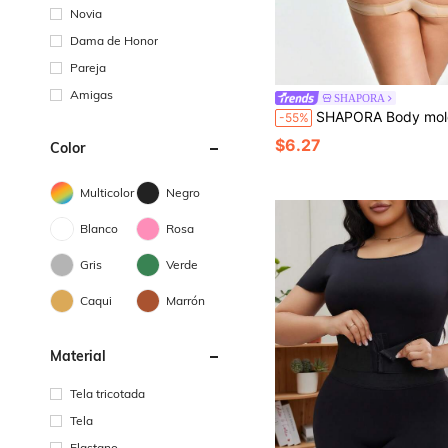
Novia
Dama de Honor
Pareja
Amigas
SHAPORA
SHAPORA Body moldeador de cintura adelgazante de color piel, diseño minimalista 
-55%
$6.27
Color
Multicolor
Negro
Blanco
Rosa
Gris
Verde
Caqui
Marrón
Material
Tela tricotada
Tela
Elastano