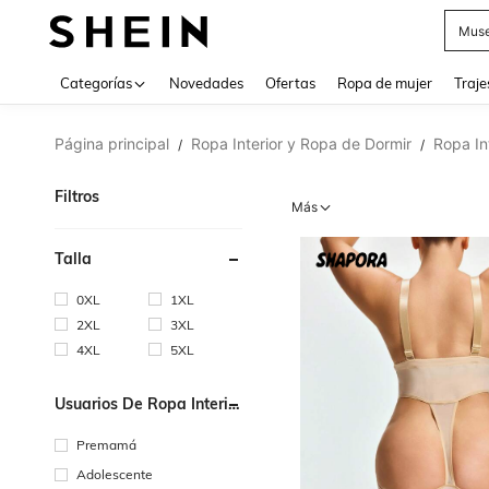
Muse
Categorías
Novedades
Ofertas
Ropa de mujer
Traje
Página principal
Ropa Interior y Ropa de Dormir
Ropa In
/
/
Filtros
Más
Talla
0XL
1XL
2XL
3XL
4XL
5XL
Usuarios De Ropa Interior
Y Ropa Para Dormir
Premamá
Adolescente