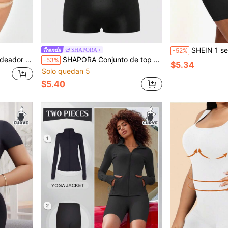
SHEIN 1 set Conjunto de body moldeador d
SHAPORA
-52%
cómodo con abertura en el pecho
SHAPORA Conjunto de top corto con botones delanteros y shorts moldeadores de talla grande
-53%
$5.34
Solo quedan 5
$5.40