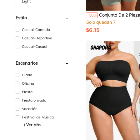
Light
Conjunto De 2 Piezas De Ropa Interior Moldeadora Sin Costuras De Talle Alto Con Realce De 
-50%
Estilo
Solo quedan 7
$6.15
Casual-Cómodo
Casual-Deportivo
Casual-Casual
Escenarios
Diario
Oficina
Fiesta
Fiesta privada
Vacación
Festival de Música
Ver Más