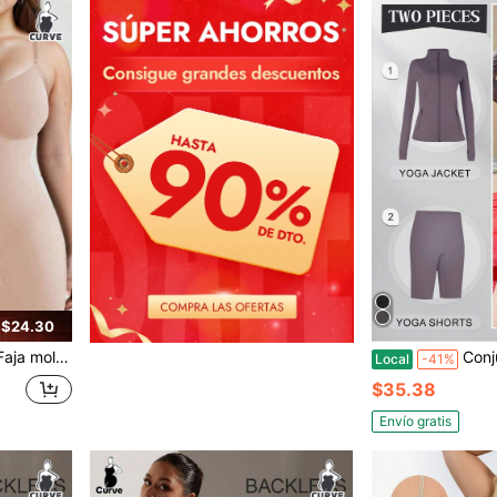
 $24.30
a & Levantador de glúteos, Faja moldeadora posparto
Conjunto de yoga Naked Feel para mujer 
Local
-41%
$35.38
Envío gratis