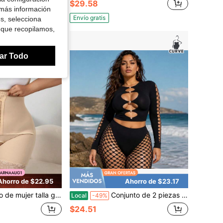
$29.58
 más información
Envío gratis
es, selecciona
 que recopilamos,
ar Todo
Ahorro de $22.95
Ahorro de $23.17
alla grande color liso minimalista con patchwork de encaje
Conjunto de 2 piezas para mujer, top corto de manga larga con malla de red de contraste y frente calado, leggings transparentes de corte alto, ropa de fiesta y de noche
Local
-49%
$24.51