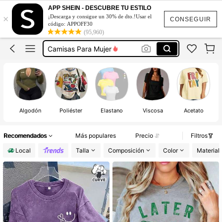
Blusas Bonitas De Mujer
APP SHEIN - DESCUBRE TU ESTILO
×
¡Descarga y consigue un 30% de dto.!Usar el
Blusas Elegantes Para Mujer Plus
CONSEGUIR
código: APPOFF30
(95,960)
Camisas Para Mujer
Camisetas Para Mujer
Dazy Curve
Blusas Bonitas De Mujer
Algodón
Poliéster
Elastano
Viscosa
Acetato
Recomendados
Más populares
Precio
Filtros
Local
Talla
Composición
Color
Material