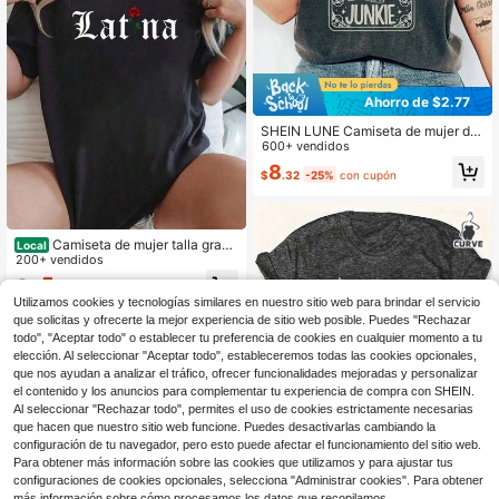
Ahorro de $2.77
SHEIN LUNE Camiseta de mujer de
talla grande de manga corta con cu
600+ vendidos
ello redondo y eslogan con esquele
8
$
.32
-25%
con cupón
to de chica
Camiseta de mujer talla grand
Local
e de algodón para mujeres latinas, h
200+ vendidos
ispanas, chicanas, chingona, para
5
$
.97
-69%
mujeres de 230g, oversize, tallas L-
Utilizamos cookies y tecnologías similares en nuestro sitio web para brindar el servicio
3XL, 4XL, 5XL
que solicitas y ofrecerte la mejor experiencia de sitio web posible. Puedes "Rechazar
todo", "Aceptar todo" o establecer tu preferencia de cookies en cualquier momento a tu
elección. Al seleccionar "Aceptar todo", estableceremos todas las cookies opcionales,
que nos ayudan a analizar el tráfico, ofrecer funcionalidades mejoradas y personalizar
el contenido y los anuncios para complementar tu experiencia de compra con SHEIN.
Al seleccionar "Rechazar todo", permites el uso de cookies estrictamente necesarias
que hacen que nuestro sitio web funcione. Puedes desactivarlas cambiando la
configuración de tu navegador, pero esto puede afectar el funcionamiento del sitio web.
Para obtener más información sobre las cookies que utilizamos y para ajustar tus
configuraciones de cookies opcionales, selecciona "Administrar cookies". Para obtener
1
más información sobre cómo procesamos los datos que recopilamos,