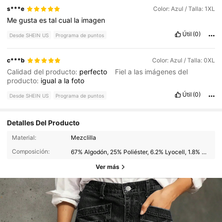
s***e
Color: Azul / Talla: 1XL
Me
gusta
es
tal
cual
la
imagen
Útil
(0)
Desde SHEIN US
Programa de puntos
c***b
Color: Azul / Talla: 0XL
Calidad del producto:
perfecto
Fiel a las imágenes del
producto:
igual
a
la
foto
Útil
(0)
Desde SHEIN US
Programa de puntos
Detalles Del Producto
Material:
Mezclilla
Composición:
67% Algodón, 25% Poliéster, 6.2% Lyocell, 1.8% Elastano
Ver más