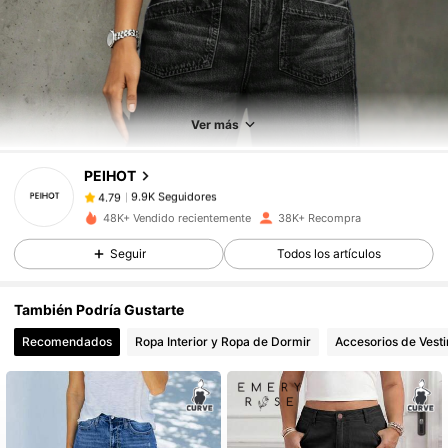
9.9K Seguidores
4.79
Ver más
9.9K Seguidores
4.79
PEIHOT
9.9K Seguidores
4.79
48K+ Vendido recientemente
38K+ Recompra
Seguir
Todos los artículos
9.9K Seguidores
4.79
También Podría Gustarte
9.9K Seguidores
4.79
Recomendados
Ropa Interior y Ropa de Dormir
Accesorios de Vesti
9.9K Seguidores
4.79