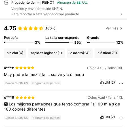
Procedente de
PEIHOT
Almacén de EE. UU.
Vendido y enviado desde SHEIN.
Para reportar a este vendedor y/o producto
4.75
(100+)
Ver más
Pequeña
La talla corresponde
Grande
3%
85%
12%
sin olor
(6)
rapidez logística
(1)
lo adoro
(24)
elástico
(20)
a***z
Color: Azul / Talla: 0XL
Muy
padre
la
mezclilla
...
suave
y
c
ó
modo
Útil
(2)
Desde SHEIN US
Programa de puntos
c***9
Color: Azul / Talla: 1XL
Los
mejores
pantalones
que
tengo
comprar
í
a
100
m
á
s
de
100
colores
diferentes
Útil
(2)
Desde SHEIN US
Programa de puntos