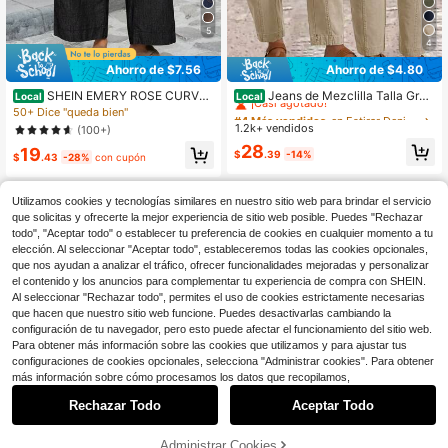
5
4
Ahorro de $7.56
Ahorro de $4.80
#4 Más vendidos
en Estirar Denim de talla grande
¡Casi agotado!
SHEIN EMERY ROSE CURVE
Jeans de Mezclilla Talla Gran
Local
Local
Jeans de mezclilla holgados con bo
de Largo 9/10, unicolor Elegante Alt
50+ Dice "queda bien"
#4 Más vendidos
#4 Más vendidos
en Estirar Denim de talla grande
en Estirar Denim de talla grande
lsillos para mujer de talla grande
a Elasticidad Bolsillos Delanteros y
1.2k+ vendidos
¡Casi agotado!
¡Casi agotado!
(100+)
Traseros Pantalones Casuales Estil
#4 Más vendidos
en Estirar Denim de talla grande
28
19
o Mom Tapered para Mujeres Otoño
$
.39
-14%
$
.43
-28%
con cupón
¡Casi agotado!
Utilizamos cookies y tecnologías similares en nuestro sitio web para brindar el servicio
que solicitas y ofrecerte la mejor experiencia de sitio web posible. Puedes "Rechazar
todo", "Aceptar todo" o establecer tu preferencia de cookies en cualquier momento a tu
elección. Al seleccionar "Aceptar todo", estableceremos todas las cookies opcionales,
que nos ayudan a analizar el tráfico, ofrecer funcionalidades mejoradas y personalizar
el contenido y los anuncios para complementar tu experiencia de compra con SHEIN.
Al seleccionar "Rechazar todo", permites el uso de cookies estrictamente necesarias
que hacen que nuestro sitio web funcione. Puedes desactivarlas cambiando la
configuración de tu navegador, pero esto puede afectar el funcionamiento del sitio web.
Para obtener más información sobre las cookies que utilizamos y para ajustar tus
configuraciones de cookies opcionales, selecciona "Administrar cookies". Para obtener
más información sobre cómo procesamos los datos que recopilamos,
Rechazar Todo
Aceptar Todo
6
Administrar Cookies