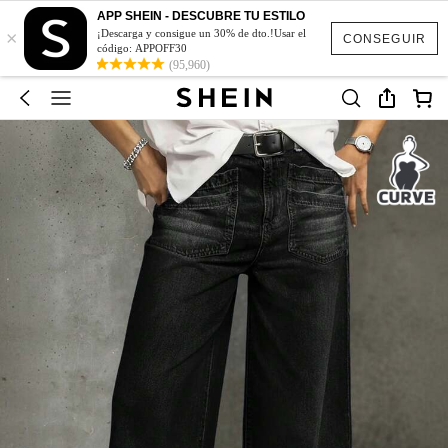
APP SHEIN - DESCUBRE TU ESTILO
×
¡Descarga y consigue un 30% de dto.!Usar el
CONSEGUIR
código: APPOFF30
(95,960)