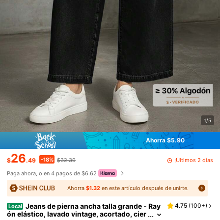
1/5
Ahorra $5.90
26
-18%
¡Últimos 2 días
$
.49
$32.39
Paga ahora, o en 4 pagos de $6.62
Ahorra
$1.32
en este artículo después de unirte.
Jeans de pierna ancha talla grande - Ray
4.75
(
100+
)
Local
ón elástico, lavado vintage, acortado, cier