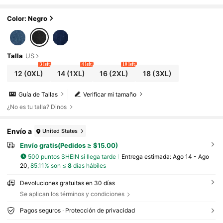
re de botones, jeans casuales de fin de se
mana para mujeres, jeans de lavado vintage p
ara uso casual primavera negro
Color: Negro
Talla
US
3 left
4 left
10 left
12
(0XL)
14
(1XL)
16
(2XL)
18
(3XL)
Guía de Tallas
Verificar mi tamaño
¿No es tu talla? Dinos
Envío a
United States
Envío gratis(Pedidos ≥ $15.00)
500 puntos SHEIN si llega tarde
Entrega estimada:
Ago 14 - Ago
20,
85.11% son ≤
8
días hábiles
Devoluciones gratuitas en 30 días
Se aplican los términos y condiciones
Pagos seguros · Protección de privacidad