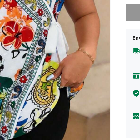
Lo sent
Env