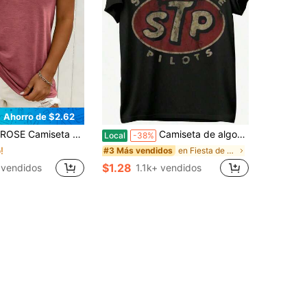
Ahorro de $2.62
casual minimalista con manga murciélago y cuello redondo, adecuada para primavera y verano
Camiseta de algodón con estampado vintage de piloto del Templo de Piedra. Camiseta informal transpirable de manga corta, regalo ideal. Diseño de piloto. Cuello redondo, holgada y transpirable.
Local
-38%
!
en Fiesta de cumpleaños Tops de talla grande
#3 Más vendidos
$1.28
 vendidos
1.1k+ vendidos