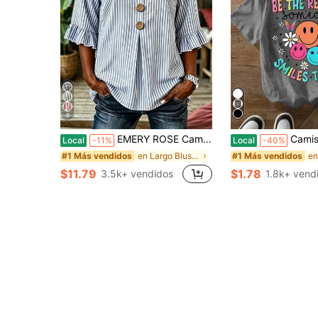
9
EMERY ROSE Camisa azul a rayas con decoración de botones y cuello en V de manga media para mujer de talla grande, blusa de verano para damas, blusa de vacaciones, camiseta a rayas, blusa casual de playa
Camiseta informal de manga corta con cuello redondo y est
Local
-11%
Local
-40%
en Largo Blusas De Talla Grande
#1 Más vendidos
#1 Más vendidos
$11.79
$1.78
3.5k+ vendidos
1.8k+ vend