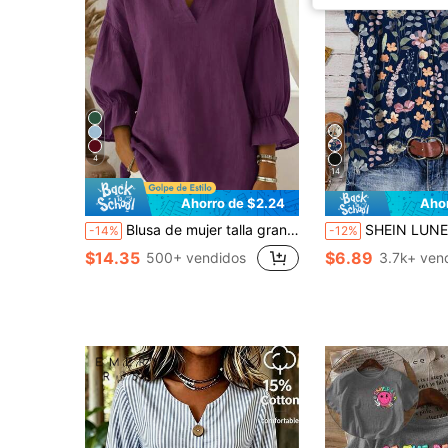
4
14
Ahorro de $2.24
Aho
Blusa de mujer talla grande de unicolor con cuello y mangas abullonadas
SHEIN LUNE Blusa suelta con mangas de volantes elegante y casual para vacaciones, estilo minimalista adecuado para el verano, con cierre de boto
-14%
-12%
$14.35
$6.89
500+ vendidos
3.7k+ ven