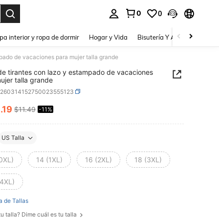
0
0
a. Press Enter to select.
pa interior y ropa de dormir
Hogar y Vida
Bisutería Y Accesorios
Be
mpado de vacaciones para mujer talla grande
de tirantes con lazo y estampado de vacaciones
ujer talla grande
z260314152750023555123
0
.19
$11.49
-11%
ICE AND AVAILABILITY
US Talla
(0XL)
14 (1XL)
16 (2XL)
18 (3XL)
(4XL)
a de Tallas
u talla? Dime cuál es tu talla