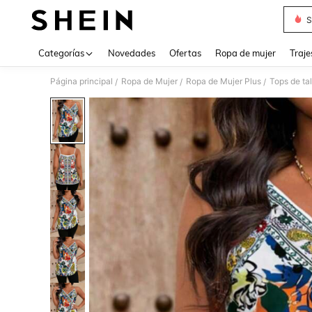
S
Use up 
Categorías
Novedades
Ofertas
Ropa de mujer
Traje
Página principal
Ropa de Mujer
Ropa de Mujer Plus
Tops de ta
/
/
/