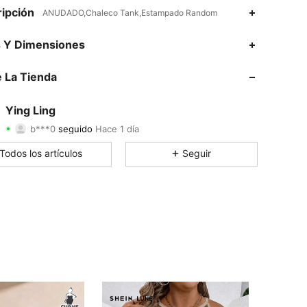
ipción
ANUDADO,Chaleco Tank,Estampado Random
4.59
178
332
s Y Dimensiones
4.59
178
332
 La Tienda
4.59
178
332
Ying Ling
b***0
seguido
Hace 1 día
4.59
178
332
Calificación
Artículos
Seguidores
Todos los artículos
Seguir
4.59
178
332
4.59
178
332
4.59
178
332
4.59
178
332
4.59
178
332