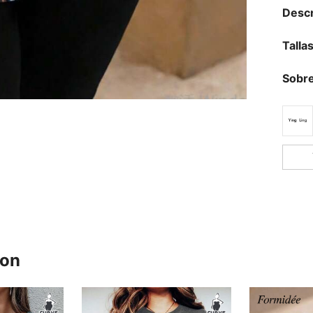
Descr
Talla
Sobre
ron