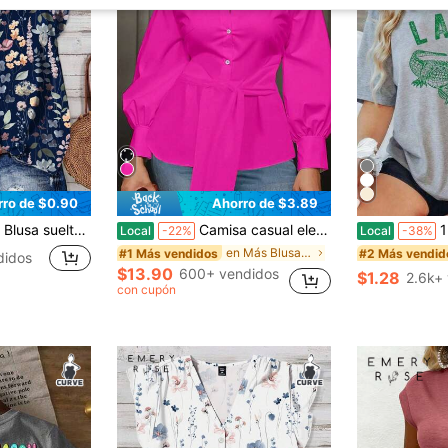
rro de $0.90
Ahorro de $3.89
nes delanteros, con estampado floral diminuto y de flores vintage, blusas elegantes para mujeres de talla grande en otoño/invierno
Camisa casual elegante de manga larga, de un solo pecho, con cinturón de amarre, de unicolor, para mujer de talla grande
1 pieza, 2026, 100 % algodón, ca
Local
-22%
Local
-38%
en Más Blusas Peplum de talla grande
#1 Más vendidos
#2 Más vendid
didos
$13.90
600+ vendidos
$1.28
2.6k+
con cupón