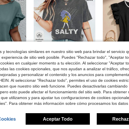
 y tecnologías similares en nuestro sitio web para brindar el servicio qu
r experiencia de sitio web posible. Puedes "Rechazar todo", "Aceptar t
 cookies en cualquier momento a tu elección. Al seleccionar "Aceptar to
Ahorro de $1.20
das las cookies opcionales, que nos ayudan a analizar el tráfico, ofre
#2 Más vendid
ejoradas y personalizar el contenido y los anuncios para complementa
Camiseta casual de manga corta con cuello redondo y estampado gráfico "Salty Girl" para mujer, talla grande, para uso diario en verano
Formidée Blusa de unicolor con m
VE
-11%
-11%
¡Casi agotado
EIN. Al seleccionar "Rechazar todo", permites el uso de cookies estri
ntes y unicolor de talla grande para verano
¡Casi agotado!
#2 Más vendid
#2 Más vendid
acen que nuestro sitio web funcione. Puedes desactivarlas cambiando 
¡Casi agotado
¡Casi agotado
$9.29
1.1k+ vendidos
$11.99
1.1k
#2 Más vendid
pero esto puede afectar el funcionamiento del sitio web. Para obtener
con cupón
ndidos
¡Casi agotado
 que utilizamos y para ajustar tus configuraciones de cookies opcional
kies". Para obtener más información sobre cómo procesamos los datos
Cookies
Aceptar Todo
Rechaz