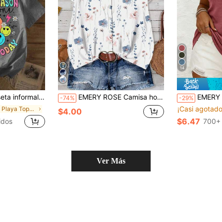
14
ampado de cara sonriente para mujer de tallas grandes, ideal para el verano. Cuello redondo, holgada y transpirable.
EMERY ROSE Camisa holgada de mujer talla grande para uso diario y vacaciones, cuello en V, mangas volantes, estilo vacacional, estampado floral azul y blanco, ropa de verano para mujer, ropa de vacaciones para mujer, blusas elegantes para salir, tops lindos de verano, blusas chic de verano para mujer
EMERY ROSE Camiseta de mujer talla grande 
-74%
-29%
¡Casi agotado
en Playa Tops de talla grande
$4.00
$6.47
idos
700+
Ver Más