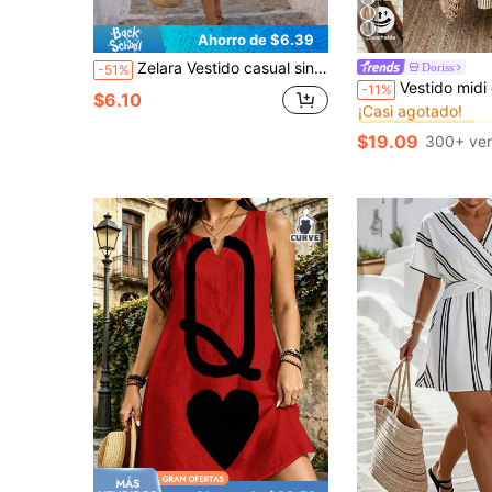
Ahorro de $6.39
Zelara Vestido casual sin mangas de cuello redondo con estampado integral para mujer de talla grande
Doriss
-51%
#2 Más vendidos
Vestido midi de verano con rayas verticales, estampado de leopardo, escote en V, m
-11%
¡Casi agotado!
$6.10
#2 Más vendidos
#2 Más vendidos
¡Casi agotado!
¡Casi agotado!
$19.09
300+ ve
#2 Más vendidos
¡Casi agotado!