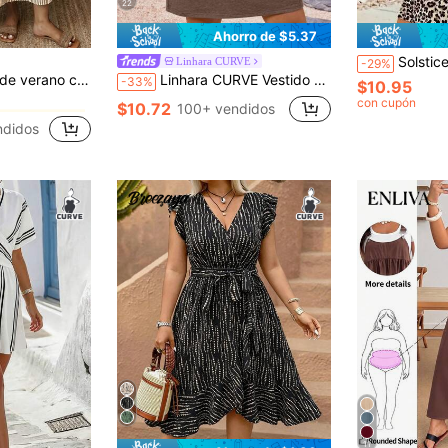
22
Ahorro de $5.37
Solstice Apparel Vestido Mini Talla Grande para Mujer Est
Linhara CURVE
-29%
en Gran calidad Vestidos De Talla Grande
anga 3/4, holgado, estilo casual de vacaciones, uso diario y playa, elegante
Linhara CURVE Vestido casual de verano de talla grande con cuello en V, color liso y mangas enrolladas hasta la mitad para primavera
-33%
$10.95
con cupón
en Gran calidad Vestidos De Talla Grande
en Gran calidad Vestidos De Talla Grande
$10.72
100+ vendidos
ndidos
en Gran calidad Vestidos De Talla Grande
11