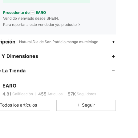
Procedente de
EARO
Vendido y enviado desde SHEIN.
Para reportar a este vendedor y/o producto
ipción
Natural,Día de San Patricio,manga murciélago
s Y Dimensiones
4.81
455
57K
 La Tienda
4.81
455
57K
EARO
4.81
455
57K
Calificación
Artículos
Seguidores
Todos los artículos
Seguir
4.81
455
57K
4.81
455
57K