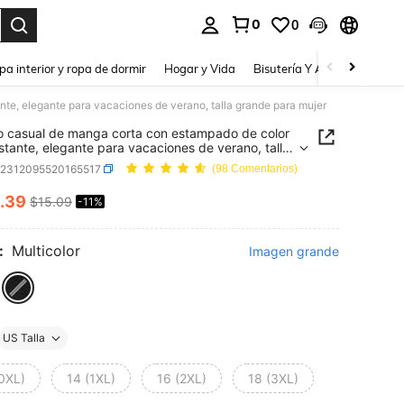
0
0
a. Press Enter to select.
pa interior y ropa de dormir
Hogar y Vida
Bisutería Y Accesorios
Be
te, elegante para vacaciones de verano, talla grande para mujer
o casual de manga corta con estampado de color
stante, elegante para vacaciones de verano, talla
 para mujer
z2312095520165517
(98 Comentarios)
.39
$15.09
-11%
ICE AND AVAILABILITY
:
Multicolor
Imagen grande
US Talla
(0XL)
14 (1XL)
16 (2XL)
18 (3XL)