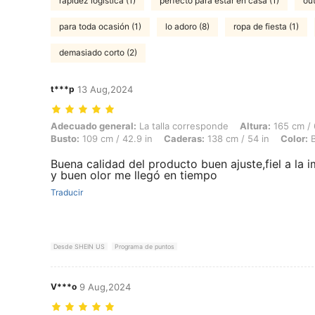
rapidez logística (1)
perfecto para estar en casa (1)
out
para toda ocasión (1)
lo adoro (8)
ropa de fiesta (1)
demasiado corto (2)
t***p
13 Aug,2024
Adecuado general: La talla corresponde, Altura: 165 cm / 65 in, Peso:
Adecuado general:
La talla corresponde
Altura:
165 cm / 
Busto:
109 cm / 42.9 in
Caderas:
138 cm / 54 in
Color:
B
Buena calidad del producto buen ajuste,fiel a la 
y buen olor me llegó en tiempo
Traducir
Desde SHEIN US
Programa de puntos
V***o
9 Aug,2024