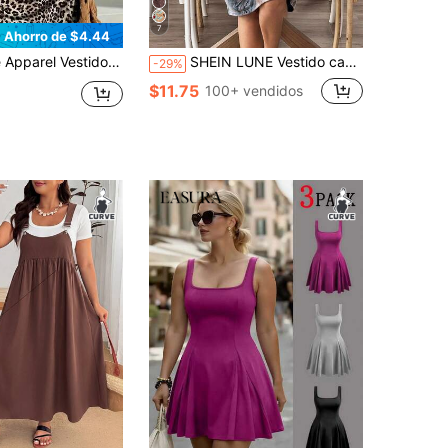
7
Ahorro de $4.44
ampado de Leopardo Vintage Cuello en V Sin Mangas Cintura Retorcida Corte A-Línea Ajuste Holgado Favorecedor Playa Vacaciones
SHEIN LUNE Vestido casual de verano con teñido anudado para tallas grandes
-29%
$11.75
100+ vendidos