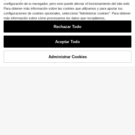
Mostrar artículos similares con stock
Ver todo
configuración de tu navegador, pero esto puede afectar el funcionamiento del sitio web.
Para obtener más información sobre las cookies que utilizamos y para ajustar tus
configuraciones de cookies opcionales, selecciona "Administrar cookies". Para obtener
más información sobre cómo procesamos los datos que recopilamos,
Rechazar Todo
Aceptar Todo
Lo sentimos, este producto está agotado.
Administrar Cookies
AGOTADO