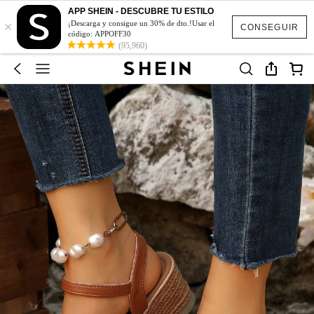
APP SHEIN - DESCUBRE TU ESTILO
×
¡Descarga y consigue un 30% de dto.!Usar el
CONSEGUIR
código: APPOFF30
(95,960)