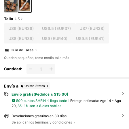
Talla
US
US6
(EUR36)
US6.5
(EUR37)
US7
(EUR38)
US8
(EUR39)
US9
(EUR40)
US9.5
(EUR41)
Guía de Tallas
Quedan pequeños, toma media talla más
Cantidad:
Envío a
United States
Envío gratis(Pedidos ≥ $15.00)
500 puntos SHEIN si llega tarde
Entrega estimada:
Ago 14 - Ago
20,
85.11% son ≤
8
días hábiles
Devoluciones gratuitas en 30 días
Se aplican los términos y condiciones