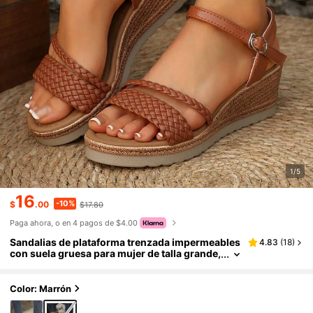
1/5
16
-10%
$
.00
$17.80
Paga ahora, o en 4 pagos de $4.00
Sandalias de plataforma trenzada impermeables
4.83
(
18
)
con suela gruesa para mujer de talla grande,
elegante y cómodas
Color: Marrón