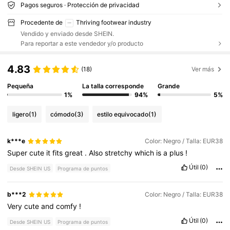
Pagos seguros · Protección de privacidad
Procedente de
Thriving footwear industry
Vendido y enviado desde SHEIN.
Para reportar a este vendedor y/o producto
4.83
(18)
Ver más
Pequeña
La talla corresponde
Grande
1%
94%
5%
ligero
(1)
cómodo
(3)
estilo equivocado
(1)
k***e
Color: Negro / Talla: EUR38
Super
cute
it
fits
great
.
Also
stretchy
which
is
a
plus
!
Útil
(0)
Desde SHEIN US
Programa de puntos
b***2
Color: Negro / Talla: EUR38
Very
cute
and
comfy
!
Útil
(0)
Desde SHEIN US
Programa de puntos