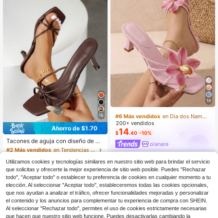
nencia de pie, combina con vestido
largo de satén o atuendo de lujo, ta
nto elegante como realza el glamou
r del look
#6 Más vendidos
en Dia dos Namorados Romance Zapatos
18
¡Casi agotado!
#6 Más vendidos
#6 Más vendidos
en Dia dos Namorados Romance Zapatos
en Dia dos Namorados Romance Zapatos
16
200+ vendidos
¡Casi agotado!
¡Casi agotado!
Ahorro de $1.70
14
#2 Más vendidos
en Tendencias de otoño Sandalias De Mujer
#6 Más vendidos
en Dia dos Namorados Romance Zapatos
$
.40
-10%
¡Casi agotado!
Tacones de aguja con diseño de mú
¡Casi agotado!
planare
ltiples correas cruzadas, sandalias
#2 Más vendidos
#2 Más vendidos
en Tendencias de otoño Sandalias De Mujer
en Tendencias de otoño Sandalias De Mujer
de tacón alto de moda para mujere
3.7k+ vendidos
¡Casi agotado!
¡Casi agotado!
s, tacones altos marrones cómodos,
Utilizamos cookies y tecnologías similares en nuestro sitio web para brindar el servicio
15
#2 Más vendidos
en Tendencias de otoño Sandalias De Mujer
$
.40
-10%
tacón de gatito, tacones altos elega
que solicitas y ofrecerte la mejor experiencia de sitio web posible. Puedes "Rechazar
¡Casi agotado!
ntes para mujeres, adecuados para
todo", "Aceptar todo" o establecer tu preferencia de cookies en cualquier momento a tu
ocasiones formales
elección. Al seleccionar "Aceptar todo", estableceremos todas las cookies opcionales,
que nos ayudan a analizar el tráfico, ofrecer funcionalidades mejoradas y personalizar
el contenido y los anuncios para complementar tu experiencia de compra con SHEIN.
Al seleccionar "Rechazar todo", permites el uso de cookies estrictamente necesarias
que hacen que nuestro sitio web funcione. Puedes desactivarlas cambiando la