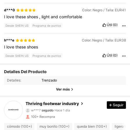
d***0
Color: Negro / Talla: EUR41
I
love
these
shoes
,
light
and
comfortable
Útil
(0)
Desde SHEIN US
Programa de puntos
h***e
Color: Negro / Talla: EUR38
I
love
these
shoes
Útil
(0)
Desde SHEIN US
Programa de puntos
481 Seguidores
4.89
Detalles Del Producto
Detalles:
Trenzado
481 Seguidores
4.89
Ver más
481 Seguidores
4.89
Thriving footwear industry
Seguir
481 Seguidores
4.89
100+ Recompra
481 Seguidores
4.89
cómodo (100+)
muy bonito (100+)
queda bien (100+)
ligero (82