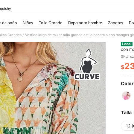
quishy
and down arrow keys to navigate search Búsqueda reciente and Busca y Encuentr
s de baño
Niños
Talla Grande
Ropa para hombre
Zapatos
Ro
allas Grandes
Vestido largo de mujer talla grande estilo bohemio con mangas glo
/
Local
con ma
vacaci
SKU: s
2
$
PR
Color
Talla
12 