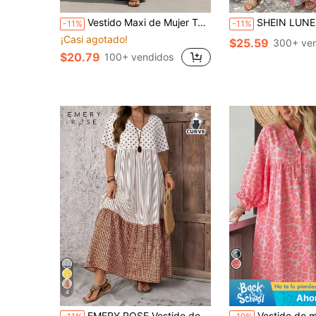
Vestido Maxi de Mujer Talla Grande Primavera/Verano Azul Claro Liso, Cuello con Muesca, Detalle de Botones, Manga 3/4 con Volantes, Silueta Suelta y Fluida en Línea A, Estilo Elegante Casual para Vacaciones
SHEIN LUNE Vestido maxi de mujer talla grande con estampado floral bohemio de 4 capas, vestido casual tipo baby doll para día de verano, v
-11%
-11%
¡Casi agotado!
$25.59
300+ ve
$20.79
100+ vendidos
4
Aho
en Delantal Vestidos De Talla Grande
#5 Más vendidos
EMERY ROSE Vestido de manga corta con parches de lunares y rayas para tallas grandes
Vestido de mujer talla grande con estampado de leopardo rosa para primavera/