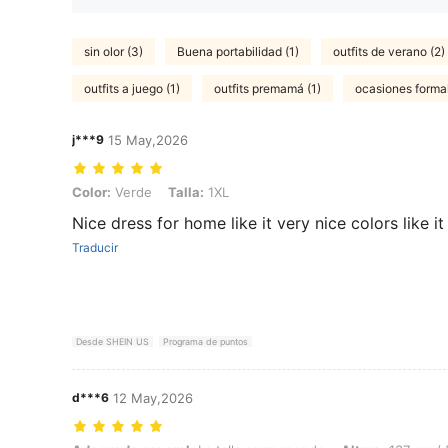
sin olor (3)
Buena portabilidad (1)
outfits de verano (2)
outfits a juego (1)
outfits premamá (1)
ocasiones formal
j***9
15 May,2026
Color: Verde, Talla: 1XL
Color:
Verde
Talla:
1XL
Nice dress for home like it very nice colors like it
Traducir
Desde SHEIN US
Programa de puntos
d***6
12 May,2026