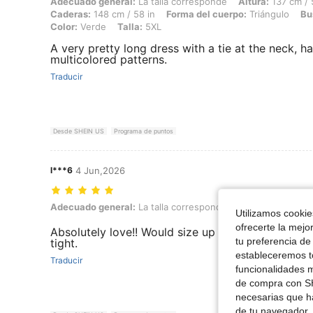
Adecuado general: La talla corresponde, Altura: 137 cm / 54 in, Peso:
Adecuado general:
La talla corresponde
Altura:
137 cm / 
Caderas:
148 cm / 58 in
Forma del cuerpo:
Triángulo
Bu
Color:
Verde
Talla:
5XL
A very pretty long dress with a tie at the neck, ha
multicolored patterns.
Traducir
Desde SHEIN US
Programa de puntos
l***6
4 Jun,2026
Adecuado general: La talla corresponde, Color: Rosa, Talla: 5XL
Adecuado general:
La talla corresponde
Color:
Rosa
Tal
Utilizamos cookies
ofrecerte la mejo
Absolutely love!! Would size up because chest area
tu preferencia de
tight.
estableceremos to
Traducir
funcionalidades m
de compra con SH
necesarias que h
de tu navegador, 