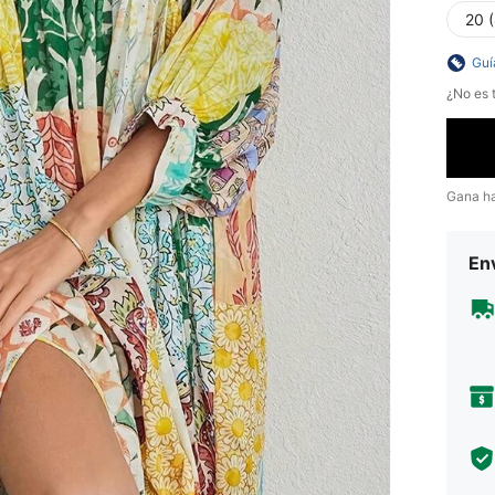
20 
Guí
¿No es t
Gana h
Env