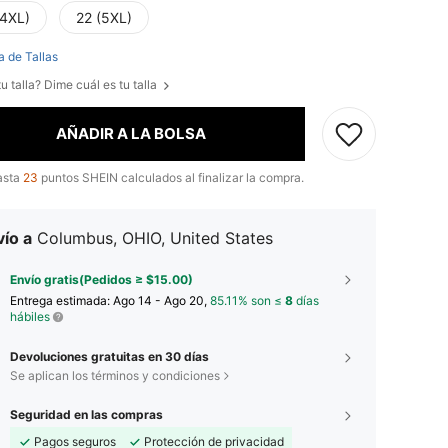
(4XL)
22 (5XL)
a de Tallas
u talla? Dime cuál es tu talla
AÑADIR A LA BOLSA
asta
23
puntos SHEIN calculados al finalizar la compra.
ío a
Columbus, OHIO, United States
Envío gratis(Pedidos ≥ $15.00)
Entrega estimada:
Ago 14 - Ago 20,
85.11% son ≤
8
días
hábiles
Devoluciones gratuitas en 30 días
Se aplican los términos y condiciones
Seguridad en las compras
Pagos seguros
Protección de privacidad