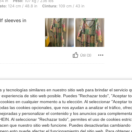
 107 kg / 236 lbs, Caderas: 148 cm / 58 in, Forma del cuerpo: Triángulo, Busto: 12
54 in
Peso:
107 kg / 236 lbs
sto:
124 cm / 48.8 in
Cintura:
109 cm / 43 in
lf sleeves in
Útil (3)
la:
5XL
 y tecnologías similares en nuestro sitio web para brindar el servicio qu
r experiencia de sitio web posible. Puedes "Rechazar todo", "Aceptar t
 can be a little
 cookies en cualquier momento a tu elección. Al seleccionar "Aceptar to
das las cookies opcionales, que nos ayudan a analizar el tráfico, ofre
ejoradas y personalizar el contenido y los anuncios para complementa
EIN. Al seleccionar "Rechazar todo", permites el uso de cookies estri
acen que nuestro sitio web funcione. Puedes desactivarlas cambiando 
pero esto puede afectar el funcionamiento del sitio web. Para obtener