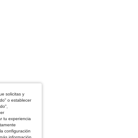
4 cm / 48.8 in, Cintura: 109 cm / 43 in, Color: Verde, Talla: 5XL
e solicitas y
odo" o establecer
do",
cer
r tu experiencia
ctamente
la configuración
 más información