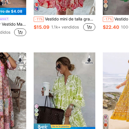
7
rro de $4.08
Vestido mini de talla grande con estampado floral rojo elegante, cintura alta y escote en V para primavera y vacaciones
Vestido largo acampanado de talla grande para mujer con cuell
Curve
-11%
-17%
tuendo de Playa, Vibración Tropical de Festival de Música, Adecuado para Otoño, Halloween Elegante
$15.09
$22.40
1.1k+ vendidos
100
didos
4
8