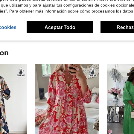
Útil (3)
 que utilizamos y para ajustar tus configuraciones de cookies opcional
kies". Para obtener más información sobre cómo procesamos los datos
señas
Cookies
Aceptar Todo
Rechaz
ron