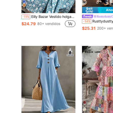
4
Aho
Eilly Bazar Vestido holgado de mujer talla grande con estampado floral y mangas farol, estilo de vacaciones casual y elegante de verano
Rusttydustty
-11%
Rusttydustty Vestido Maxi Suelto Casual con Estampado Floral Estilo Bohemio para Mujer Talla Grande, A
-14%
$24.79
80+ vendidos
$25.31
200+ ven
9