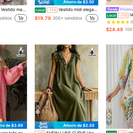
Ahorro de $2.50
estido de graduación, vestido de invitada de boda, ropa de vacaciones, ropa de playa, ropa de festival, vestido de cumpleaños
Vestido midi elegante para mujer con estampado verde y blanco, diseño de cuello con solapa, mangas con volantes y bajo en capas
#Vestido
Local
-11%
Vestido de estilo
Local
-11%
$19.79
ndidos
200+ vendidos
(
$24.49
100
4
4
rro de $3.96
Ahorro de $2.30
verano, versátil y elegante para vacaciones, apto para primavera/otoño
SHEIN LUNE CURVE Vestido de mujer de talla grande tejido de color liso, de moda, para uso diario, vacaciones, ir al trabajo, casual de verano
Vestido largo con