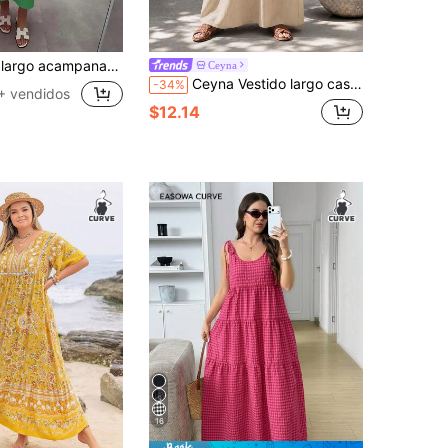
o en V y mangas obispo en color verde, ajuste holgado y cómodo, elección perfecta para vacaciones de verano y uso casual elegante
Ceyna
Ceyna Vestido largo casual holgado de talla grande para mujer, tela texturizada, cuello en V, bolsillos, color block vintage a rayas, manga 3/4, para vacaciones y otoño
-34%
+ vendidos
$12.14
16