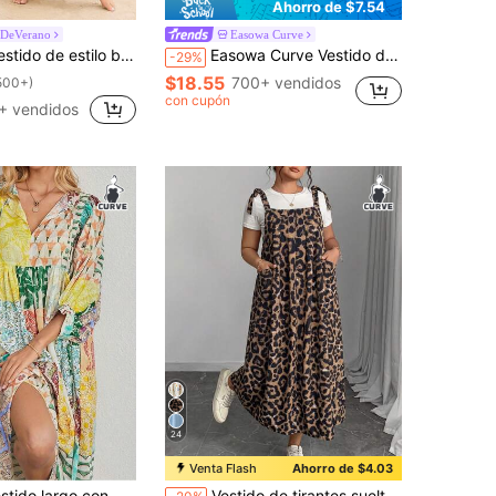
Ahorro de $7.54
sDeVerano
Easowa Curve
 bohemio talla grande para mujer, amarillo con estampado floral, cuello en V, corte holgado, adecuado para vacaciones en la playa y otoño/invierno, elegante para el verano
Easowa Curve Vestido de verano casual de estilo vacacional con estampado de patrones y volantes en el bajo para mujeres de talla grande
-29%
$18.55
700+ vendidos
500+)
con cupón
+ vendidos
24
Venta Flash
Ahorro de $4.03
en Vacaciones Vestidos De Talla Grande
#1 Más vendidos
 mangas de globo estilo bohemio para mujer talla grande, moda con cuello en V y lazo en el cuello, elegante para vacaciones
Vestido de tirantes suelto casual de rayas con doble bolsillo para mujer talla grande, elegante para vacaciones de verano, color marrón