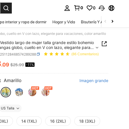
0
0
a. Press Enter to select.
pa interior y ropa de dormir
Hogar y Vida
Bisutería Y Accesorios
Be
bo, cuello en V con lazo, elegante para vacaciones, color amarillo
Vestido largo de mujer talla grande estilo bohemio
ngas globo, cuello en V con lazo, elegante para
ones, color amarillo
z251128468574289288
(86 Comentarios)
3
.09
$25.99
-11%
ICE AND AVAILABILITY
:
Amarillo
Imagen grande
US Talla
(0XL)
14 (1XL)
16 (2XL)
18 (3XL)