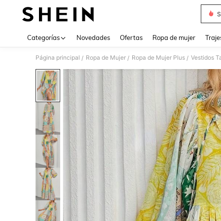
S
Use up 
Categorías
Novedades
Ofertas
Ropa de mujer
Traje
Página principal
Ropa de Mujer
Ropa de Mujer Plus
Vestidos T
/
/
/