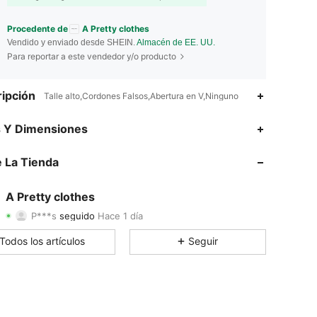
Procedente de
A Pretty clothes
Vendido y enviado desde SHEIN.
Almacén de EE. UU.
Para reportar a este vendedor y/o producto
ipción
Talle alto,Cordones Falsos,Abertura en V,Ninguno
4.57
42
672
s Y Dimensiones
4.57
42
672
 La Tienda
4.57
42
672
A Pretty clothes
P***s
seguido
Hace 1 día
4.57
42
672
Calificación
Artículos
Seguidores
Todos los artículos
Seguir
4.57
42
672
4.57
42
672
4.57
42
672