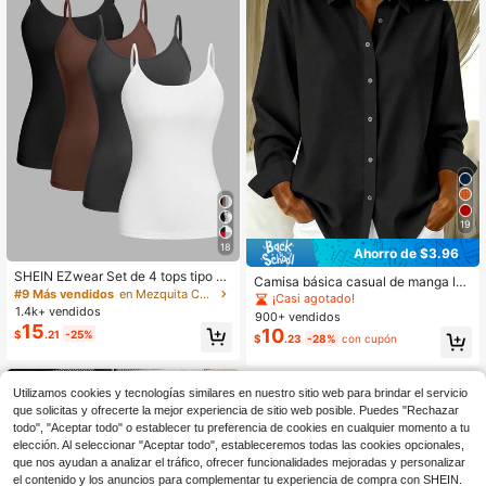
19
18
Ahorro de $3.96
SHEIN EZwear Set de 4 tops tipo ca
Camisa básica casual de manga lar
miseta informal para mujer tallas gr
#9 Más vendidos
en Mezquita Camisetas sin mangas y camisetas sin m
ga ligera con botones para mujer tal
¡Casi agotado!
andes, adecuados para el verano
la grande color negro
1.4k+ vendidos
900+ vendidos
15
10
$
.21
-25%
$
.23
-28%
con cupón
Utilizamos cookies y tecnologías similares en nuestro sitio web para brindar el servicio
que solicitas y ofrecerte la mejor experiencia de sitio web posible. Puedes "Rechazar
todo", "Aceptar todo" o establecer tu preferencia de cookies en cualquier momento a tu
elección. Al seleccionar "Aceptar todo", estableceremos todas las cookies opcionales,
que nos ayudan a analizar el tráfico, ofrecer funcionalidades mejoradas y personalizar
el contenido y los anuncios para complementar tu experiencia de compra con SHEIN.