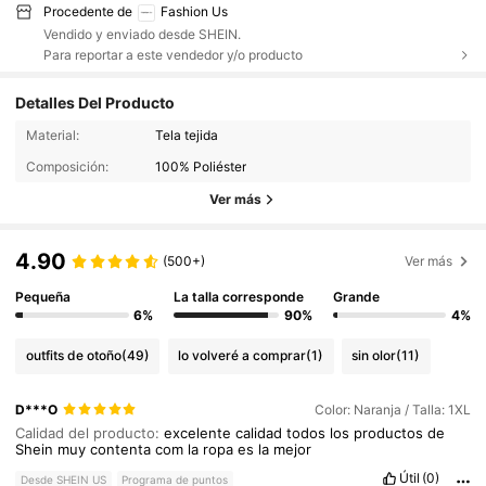
Procedente de
Fashion Us
Vendido y enviado desde SHEIN.
Para reportar a este vendedor y/o producto
Detalles Del Producto
Material:
Tela tejida
Composición:
100% Poliéster
Ver más
4.90
(500+)
Ver más
Pequeña
La talla corresponde
Grande
6%
90%
4%
outfits de otoño
(49)
lo volveré a comprar
(1)
sin olor
(11)
D***O
Color: Naranja / Talla: 1XL
Calidad del producto:
excelente
calidad
todos
los
productos
de
Shein
muy
contenta
com
la
ropa
es
la
mejor
Útil
(0)
Desde SHEIN US
Programa de puntos