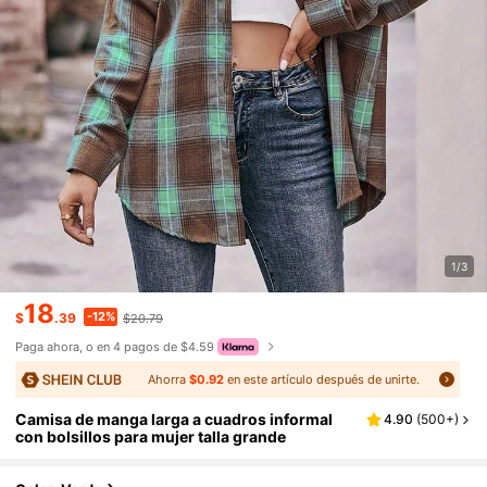
1/3
18
-12%
$
.39
$20.79
Paga ahora, o en 4 pagos de $4.59
Ahorra
$0.92
en este artículo después de unirte.
Camisa de manga larga a cuadros informal
4.90
(
500+
)
con bolsillos para mujer talla grande