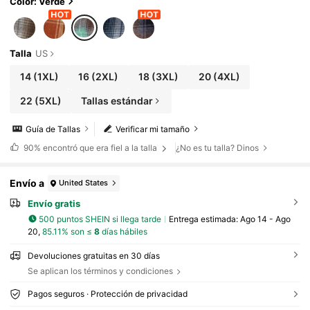
Color: Verde
Talla
US
14
(1XL)
16
(2XL)
18
(3XL)
20
(4XL)
22
(5XL)
Tallas estándar
Guía de Tallas
Verificar mi tamaño
90%
encontró que era fiel a la talla
¿No es tu talla? Dinos
Envío a
United States
Envío gratis
500 puntos SHEIN si llega tarde
Entrega estimada:
Ago 14 - Ago
20,
85.11% son ≤
8
días hábiles
Devoluciones gratuitas en 30 días
Se aplican los términos y condiciones
Pagos seguros · Protección de privacidad