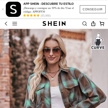
APP SHEIN - DESCUBRE TU ESTILO
×
¡Descarga y consigue un 30% de dto.!Usar el
CONSEGUIR
código: APPOFF30
(95,960)