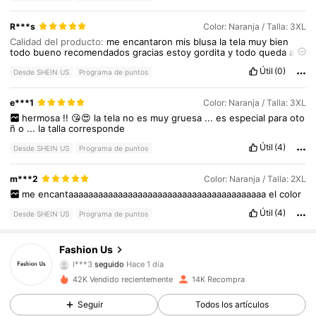
R***s
Color: Naranja / Talla: 3XL
Calidad del producto:
me
encantaron
mis
blusa
la
tela
muy
bien
todo
bueno
recomendados
gracias
estoy
gordita
y
todo
queda
a
mi
medida
Útil
(0)
Desde SHEIN US
Programa de puntos
e***1
Color: Naranja / Talla: 3XL
hermosa
!!
😘😍
la
tela
no
es
muy
gruesa
...
es
especial
para
oto
ñ
o
...
la
talla
corresponde
Útil
(4)
Desde SHEIN US
Programa de puntos
2.4K Seguidores
4.73
m***2
Color: Naranja / Talla: 2XL
me
encantaaaaaaaaaaaaaaaaaaaaaaaaaaaaaaaaaaaaaaaa
el
color
2.4K Seguidores
4.73
Útil
(4)
Desde SHEIN US
Programa de puntos
2.4K Seguidores
4.73
Fashion Us
l***3
seguido
Hace 1 día
2.4K Seguidores
4.73
42K Vendido recientemente
14K Recompra
Seguir
Todos los artículos
2.4K Seguidores
4.73