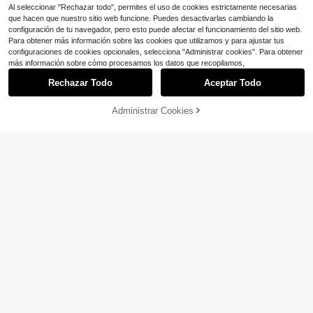
Al seleccionar "Rechazar todo", permites el uso de cookies estrictamente necesarias
que hacen que nuestro sitio web funcione. Puedes desactivarlas cambiando la
configuración de tu navegador, pero esto puede afectar el funcionamiento del sitio web.
Para obtener más información sobre las cookies que utilizamos y para ajustar tus
configuraciones de cookies opcionales, selecciona "Administrar cookies". Para obtener
más información sobre cómo procesamos los datos que recopilamos,
Rechazar Todo
Aceptar Todo
7
Administrar Cookies
¡12% DE DESCUENTO!
AÑADIR A LA BOLSA
Ahorro de $1.70
Ahorro de $6.64
INAWLY Camisa casual de manga l
Camisa holgada de manga larga co
arga a cuadros de talla grande
800+ vendidos
(100+)
n un solo botón y estampado a cua
¡Casi agotado!
13
dros para mujer de talla grande, oto
$
.29
-11%
100+ vendidos
(100+)
ño y primavera
16
$
.55
-29%
con cupón