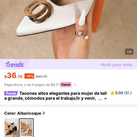
1/8
36
-10%
$
.70
$40.70
Paga ahora, o en 4 pagos de $9.17
Tacones altos elegantes para mujer de tall
5.00
(
3
)
a grande, cómodos para el trabajo/ir y venir,
en negro, burdeos, blanco, tacón ancho
Color: Albaricoque