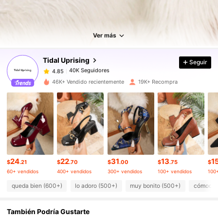
40K Seguidores
4.85
40K Seguidores
4.85
Ver más
Tidal Uprising
Seguir
40K Seguidores
4.85
s***i
pagó
Hace 1 día
46K+ Vendido recientemente
19K+ Recompra
40K Seguidores
4.85
40K Seguidores
4.85
40K Seguidores
4.85
24
22
31
13
1
$
.21
$
.70
$
.00
$
.75
$
60+ vendidos
400+ vendidos
300+ vendidos
100+ vendidos
100
40K Seguidores
4.85
queda bien (600+)
lo adoro (500+)
muy bonito (500+)
cómodo 
También Podría Gustarte
40K Seguidores
4.85