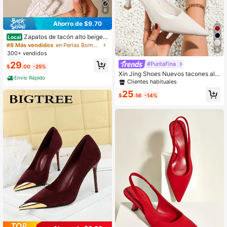
6
Ahorro de $9.70
Zapatos de tacón alto beige,
Local
sandalias de tacón de gatito con pu
#8 Más vendidos
en Perlas Bombas De Mujeres
4
nta cerrada y hebilla de correa beig
300+ vendidos
e, tacones altos formales y sexys p
29
#PuntaFina
ara combinar con vestidos y cheon
$
.00
-25%
gsam, atuendos de boda
Xin Jing Shoes Nuevos tacones alt
Envío Rápido
os versátiles y de moda casual, ade
Clientes habituales
cuados para el trabajo, la boda y las
25
citas
$
.56
-14%