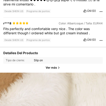
sirve
mi
comentario
.
Útil
(0)
Desde SHEIN US
Programa de puntos
r***8
Color: Albaricoque / Talla: EUR44
Fits
perfectly
and
comfortable
very
nice
.
The
color
was
different
though
I
ordered
white
but
got
cream
instead
.
Útil
(0)
Desde SHEIN US
Programa de puntos
Detalles Del Producto
Tipo de cierre:
Slip on
Ver más