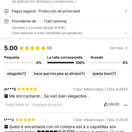
Se aplican los términos y condiciones
Pagos seguros · Protección de privacidad
Procedente de
Tidal Uprising
Vendido y enviado desde SHEIN.
Para reportar a este vendedor y/o producto
5.00
(3)
Ver más
Pequeña
La talla corresponde
Grande
0%
100%
0%
elegante
(1)
hace que mis pies se alivien
(1)
queda bien
(1)
m***5
Color: Albaricoque / Talla: EUR44
Me
enccantaron
.
Se
ven
bien
elegantes
.
Útil
(0)
Desde SHEIN US
Programa de puntos
t***z
Color: Albaricoque / Talla: EUR36
Qued
é
encantada
con
mi
compra
est
á
s
zapatillas
son
realmente
lindas
❤️❤️❤️❤️❤️😍😍🥰🥰
super
c
ó
modas
.👍🏻
si
te