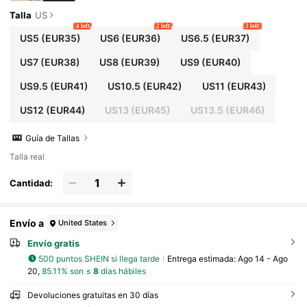
Talla
US
4 left
2 left
3 left
US5
(EUR35)
US6
(EUR36)
US6.5
(EUR37)
US7
(EUR38)
US8
(EUR39)
US9
(EUR40)
US9.5
(EUR41)
US10.5
(EUR42)
US11
(EUR43)
US12
(EUR44)
US13
(EUR45)
US13.5
(EUR46)
Guía de Tallas
Talla real
Cantidad:
Envío a
United States
Envío gratis
500 puntos SHEIN si llega tarde
Entrega estimada:
Ago 14 - Ago
20,
85.11% son ≤
8
días hábiles
Devoluciones gratuitas en 30 días