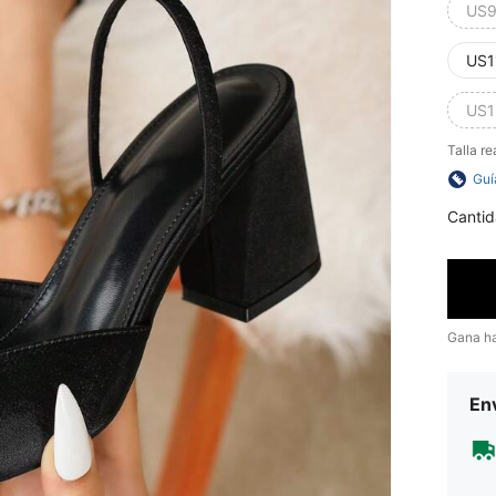
US9
US1
US1
Talla re
Guí
Cantid
Gana h
Env