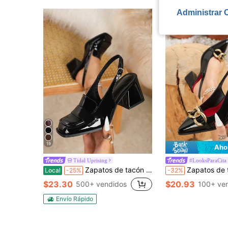
Administrar 
19
Aho
Tidal Uprising
#LooksParaCita
Zapatos de tacón alto negros para mujer talla grande, tacón grueso con punta cuadrada estilo Mary Jane, elegantes y cómodos para uso en la oficina
Zapatos de tacón alto negros para mujer de talla grande con decoración de hebilla
Local
-25%
-32%
$23.30
$20.93
500+ vendidos
100+ ve
Envío Rápido