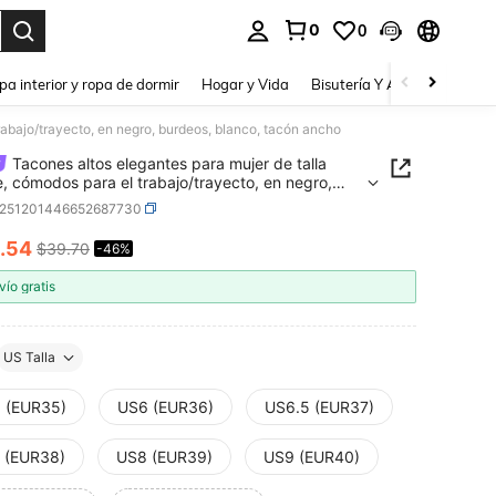
0
0
a. Press Enter to select.
pa interior y ropa de dormir
Hogar y Vida
Bisutería Y Accesorios
Be
rabajo/trayecto, en negro, burdeos, blanco, tacón ancho
Tacones altos elegantes para mujer de talla
, cómodos para el trabajo/trayecto, en negro,
s, blanco, tacón ancho
x251201446652687730
.54
$39.70
-46%
ICE AND AVAILABILITY
vío gratis
US Talla
 (EUR35)
US6 (EUR36)
US6.5 (EUR37)
 (EUR38)
US8 (EUR39)
US9 (EUR40)