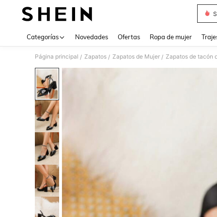
S
Use up 
Categorías
Novedades
Ofertas
Ropa de mujer
Traje
Página principal
Zapatos
Zapatos de Mujer
Zapatos de tacón 
/
/
/