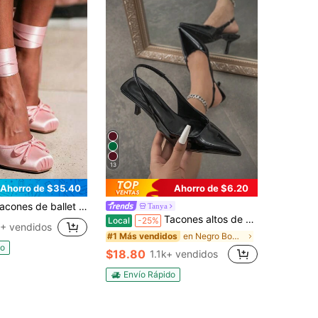
13
Ahorro de $35.40
Ahorro de $6.20
allet de satén con punta cuadrada, lazo, cordones, tiras, Mary Jane, bailarinas estilo lolita, para fiestas, bodas, graduaciones, tacones estéticos bonitos.
Tanya
Tacones altos de punta fina para mujer, sandalias de tacón de aguja con estilo de moda, tacones de gatito, elegantes
Local
-25%
+ vendidos
en Negro Bombas De Mujeres
#1 Más vendidos
do
$18.80
1.1k+ vendidos
Envío Rápido