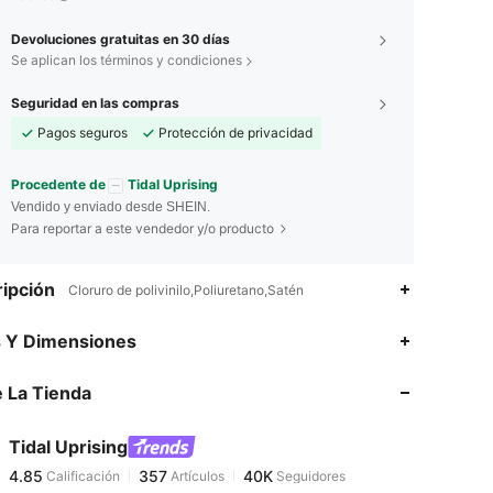
Devoluciones gratuitas en 30 días
Se aplican los términos y condiciones
Seguridad en las compras
Pagos seguros
Protección de privacidad
Procedente de
Tidal Uprising
Vendido y enviado desde SHEIN.
Para reportar a este vendedor y/o producto
ipción
Cloruro de polivinilo,Poliuretano,Satén
4.85
357
40K
s Y Dimensiones
 La Tienda
4.85
357
40K
Tidal Uprising
4.85
357
40K
Calificación
Artículos
Seguidores
a***y
pagó
Hace 1 día