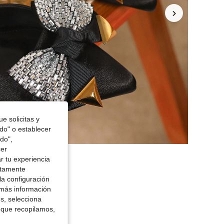
e solicitas y
odo" o establecer
do",
cer
r tu experiencia
ctamente
la configuración
 más información
es, selecciona
 que recopilamos,