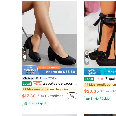
6
9
Ahorro de $35.50
Ahor
Zapatos de tacón alto de ballet para mujer, estilo Mar
allpairs-BTG
Local
-67%
Zapatos de tacón bajo con puntera gruesa y redonda para mujer - Elegantes, cómodos, de unicolor, fáciles de poner, apropiados para el trabajo y la boda
Local
-67%
#1 Más vendidos
en Negocios Bombas De Mujeres
#1 Más vendidos
$23.35
1.3k+ ve
$17.30
600+ vendidos
Envío Rápido
Envío Rápido