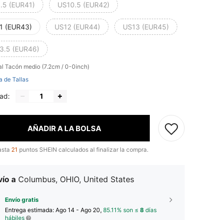
.5 (EUR41)
US10.5 (EUR42)
1 (EUR43)
US12 (EUR44)
US13 (EUR45)
3.5 (EUR46)
al
Tacón medio (7.2cm / 0-0inch)
a de Tallas
ad:
AÑADIR A LA BOLSA
asta
21
puntos SHEIN calculados al finalizar la compra.
ío a
Columbus, OHIO, United States
Envío gratis
Entrega estimada:
Ago 14 - Ago 20,
85.11% son ≤
8
días
hábiles