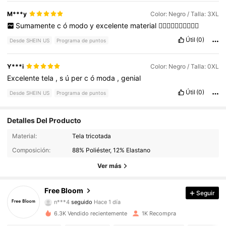
M***y
Color: Negro / Talla: 3XL
Sumamente
c
ó
modo
y
excelente
material
👍🏻👍🏻👍🏻👍🏻👍🏻
Útil
(0)
Desde SHEIN US
Programa de puntos
Y***i
Color: Negro / Talla: 0XL
Excelente
tela
,
s
ú
per
c
ó
moda
,
genial
Útil
(0)
Desde SHEIN US
Programa de puntos
Detalles Del Producto
Material:
Tela tricotada
898 Seguidores
4.71
Composición:
88% Poliéster, 12% Elastano
898 Seguidores
4.71
Ver más
898 Seguidores
4.71
Free Bloom
Seguir
n***4
seguido
Hace 1 día
898 Seguidores
4.71
6.3K Vendido recientemente
1K Recompra