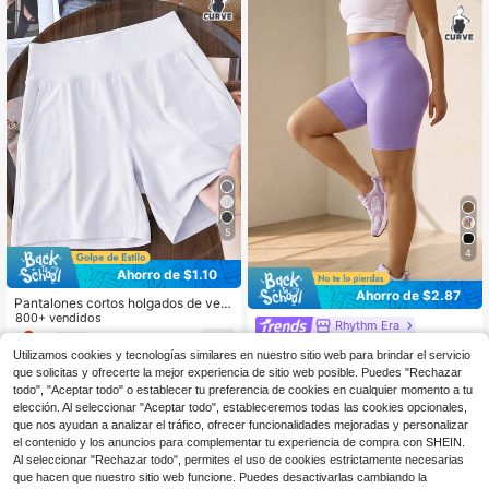
5
4
Ahorro de $1.10
Ahorro de $2.87
Pantalones cortos holgados de vera
no para mujer talla grande con cintu
800+ vendidos
Rhythm Era
ra alta, elásticos y control de abdo
6
$
.39
-15%
con cupón
Rhythm Era Shorts de entrenamient
men, con bolsillos laterales dividido
Utilizamos cookies y tecnologías similares en nuestro sitio web para brindar el servicio
8
o de cintura alta con control de abd
s, para uso casual, ejercicio al aire li
$
.92
-24%
que solicitas y ofrecerte la mejor experiencia de sitio web posible. Puedes "Rechazar
omen para talla grande, morado osc
bre y deportes
todo", "Aceptar todo" o establecer tu preferencia de cookies en cualquier momento a tu
uro, para gimnasio y deportes de ve
rano
elección. Al seleccionar "Aceptar todo", estableceremos todas las cookies opcionales,
que nos ayudan a analizar el tráfico, ofrecer funcionalidades mejoradas y personalizar
el contenido y los anuncios para complementar tu experiencia de compra con SHEIN.
Al seleccionar "Rechazar todo", permites el uso de cookies estrictamente necesarias
que hacen que nuestro sitio web funcione. Puedes desactivarlas cambiando la