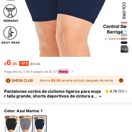
1/6
6
-47%
$
.05
$11.39
Paga ahora, o en 4 pagos de $1.51
Ahorra
$0.30
en este artículo después de unirte.
Pantalones cortos de ciclismo ligeros para muje
4.76
(
51
)
r talla grande, shorts deportivos de cintura a
lta con control de barriga, elásticos y con bo
lsillos para fitness y running
Color: Azul Marino