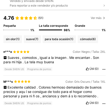
Vendido y enviado desde SHEIN.
Para reportar a este vendedor y/o producto
4.76
(51)
Ver más
Pequeña
La talla corresponde
Grande
1%
98%
1%
sin olor
(1)
suave
(7)
para toda ocasión
(1)
cómodo
(6)
n***o
Color: Negro / Talla: 2XL
Suaves
,
comodos
,
igual
a
la
imagen
.
Me
encantan
.
Son
para
mi
hija
.
La
tela
muy
buena
Útil
(0)
Desde SHEIN US
Programa de puntos
M***s
Color: Gris Oscuro / Talla: 1XL
Excelente
calidad
.
Colores
hermoso
demasiado
de
buenos
precios
y
aqu
í
se
consigue
de
todo
para
el
hogar
como
personal
y
para
ni
ñ
os
,
ancianos
y
dem
á
s
lo
recomiendo
.
Útil
(0)
Desde SHEIN US
Programa de puntos