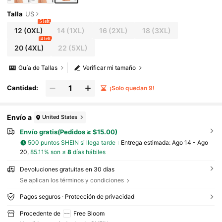
Talla
US
5 left
12
(0XL)
14
(1XL)
16
(2XL)
18
(3XL)
4 left
20
(4XL)
22
(5XL)
Guía de Tallas
Verificar mi tamaño
Cantidad:
¡Solo quedan 9!
Envío a
United States
Envío gratis(Pedidos ≥ $15.00)
500 puntos SHEIN si llega tarde
Entrega estimada:
Ago 14 - Ago
20,
85.11% son ≤
8
días hábiles
Devoluciones gratuitas en 30 días
Se aplican los términos y condiciones
Pagos seguros · Protección de privacidad
Procedente de
Free Bloom