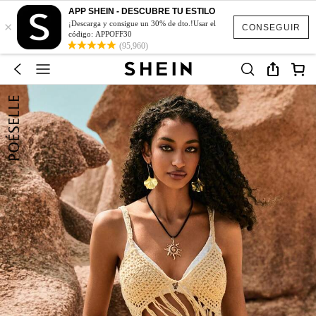
APP SHEIN - DESCUBRE TU ESTILO
×
¡Descarga y consigue un 30% de dto.!Usar el
CONSEGUIR
código: APPOFF30
(95,960)