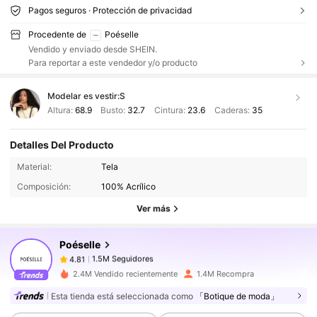
Pagos seguros · Protección de privacidad
Procedente de
Poéselle
Vendido y enviado desde SHEIN.
Para reportar a este vendedor y/o producto
Modelar es vestir:
S
Altura:
68.9
Busto:
32.7
Cintura:
23.6
Caderas:
35
Detalles Del Producto
1.5M Seguidores
4.81
Material:
Tela
Composición:
100% Acrílico
1.5M Seguidores
4.81
Ver más
Poéselle
1.5M Seguidores
4.81
m***5
pagó
Hace 3 horas
2.4M Vendido recientemente
1.4M Recompra
Esta tienda está seleccionada como
「Botique de moda」
1.5M Seguidores
4.81