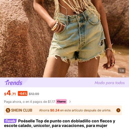
1/8
4
-64%
$
.71
$12.99
Paga ahora, o en 4 pagos de $1.17
Ahorra
$0.24
en este artículo después de unirte.
Poéselle Top de punto con dobladillo con flecos y
escote calado, unicolor, para vacaciones, para mujer