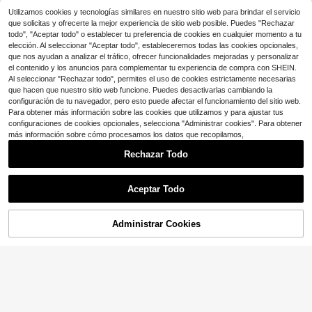
18
arga con cuello redondo estilo univ
Breezaya Top de punto sin espalda
$
.15
-32%
ersitario para mujer, otoño/invierno,
Utilizamos cookies y tecnologías similares en nuestro sitio web para brindar el servicio
5
con cuello halter de color contrasta
$
.77
-51%
unicolor, minimalista, casual, para ir
que solicitas y ofrecerte la mejor experiencia de sitio web posible. Puedes "Rechazar
nte para vacaciones en la playa
al trabajo y volver a la escuela
todo", "Aceptar todo" o establecer tu preferencia de cookies en cualquier momento a tu
elección. Al seleccionar "Aceptar todo", estableceremos todas las cookies opcionales,
que nos ayudan a analizar el tráfico, ofrecer funcionalidades mejoradas y personalizar
el contenido y los anuncios para complementar tu experiencia de compra con SHEIN.
Al seleccionar "Rechazar todo", permites el uso de cookies estrictamente necesarias
que hacen que nuestro sitio web funcione. Puedes desactivarlas cambiando la
configuración de tu navegador, pero esto puede afectar el funcionamiento del sitio web.
Para obtener más información sobre las cookies que utilizamos y para ajustar tus
configuraciones de cookies opcionales, selecciona "Administrar cookies". Para obtener
más información sobre cómo procesamos los datos que recopilamos,
Rechazar Todo
Aceptar Todo
11
Administrar Cookies
¡64% DE DESCUENTO!
AÑADIR A LA BOLSA
SHEIN Swim Vestido cover up unico
lor bajo con abertura sin bikini
3.6k+ vendidos
Slaydiva
7
$
.59
-11%
Slaydiva Suéter de punto con cuell
4
o halter sin espalda y parches de co
$
.99
-54%
lores contrastantes para mujer