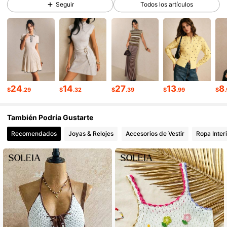
Seguir
Todos los artículos
1.5M Seguidores
4.81
1.5M Seguidores
4.81
1.5M Seguidores
4.81
24
14
27
13
8
$
.29
$
.32
$
.39
$
.99
$
También Podría Gustarte
1.5M Seguidores
4.81
Recomendados
Joyas & Relojes
Accesorios de Vestir
Ropa Inter
1.5M Seguidores
4.81
1.5M Seguidores
4.81
1.5M Seguidores
4.81