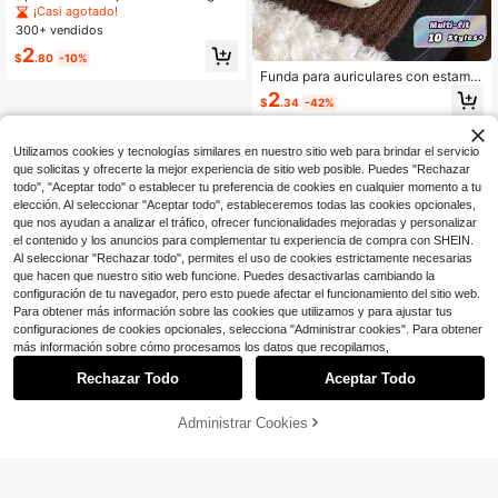
on estampado de leopardo de care
¡Casi agotado!
y, color marrón compatible con Pro,
300+ vendidos
Pro 2, 3, 4 auriculares inalámbricos
2
Bluetooth
$
.80
-10%
Funda para auriculares con estamp
ado de lunares beige y marrón con l
2
$
.34
-42%
lavero para Pro 2, funda protectora
suave de TPU para 4/3/2/1, acceso
rio para niñas y mujeres
Utilizamos cookies y tecnologías similares en nuestro sitio web para brindar el servicio
que solicitas y ofrecerte la mejor experiencia de sitio web posible. Puedes "Rechazar
todo", "Aceptar todo" o establecer tu preferencia de cookies en cualquier momento a tu
elección. Al seleccionar "Aceptar todo", estableceremos todas las cookies opcionales,
que nos ayudan a analizar el tráfico, ofrecer funcionalidades mejoradas y personalizar
el contenido y los anuncios para complementar tu experiencia de compra con SHEIN.
Al seleccionar "Rechazar todo", permites el uso de cookies estrictamente necesarias
que hacen que nuestro sitio web funcione. Puedes desactivarlas cambiando la
configuración de tu navegador, pero esto puede afectar el funcionamiento del sitio web.
Para obtener más información sobre las cookies que utilizamos y para ajustar tus
configuraciones de cookies opcionales, selecciona "Administrar cookies". Para obtener
más información sobre cómo procesamos los datos que recopilamos,
Rechazar Todo
Aceptar Todo
Administrar Cookies
AÑADIR A LA BOLSA
¡9% DE DESCUENTO!