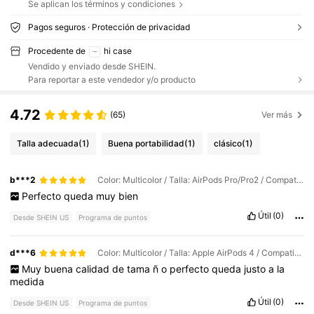
Se aplican los términos y condiciones
Pagos seguros · Protección de privacidad
Procedente de
hi case
Vendido y enviado desde SHEIN.
Para reportar a este vendedor y/o producto
4.72
(65)
Ver más
Talla adecuada
(1)
Buena portabilidad
(1)
clásico
(1)
b***2
Color: Multicolor / Talla: AirPods Pro/Pro2 / Compatibilidad del Teléfono Móvil: Marrón café
Perfecto
queda
muy
bien
Útil
(0)
Desde SHEIN US
Programa de puntos
d***6
Color: Multicolor / Talla: Apple AirPods 4 / Compatibilidad del Teléfono Móvil: Beige
Muy
buena
calidad
de
tama
ñ
o
perfecto
queda
justo
a
la
medida
Útil
(0)
Desde SHEIN US
Programa de puntos