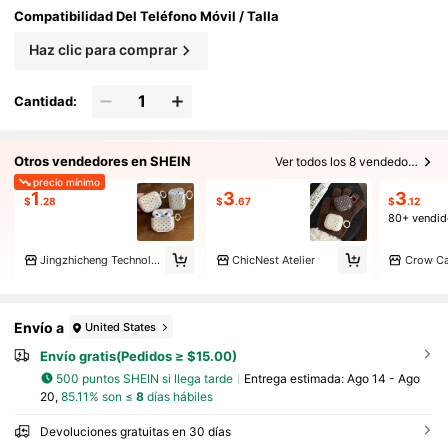
Compatibilidad Del Teléfono Móvil / Talla
Haz clic para comprar
Cantidad:
Otros vendedores en SHEIN
Ver todos los 8 vendedores
precio mínimo
1
3
3
$
.28
$
.67
$
.12
80+ vendi
Jingzhicheng Technology
ChicNest Atelier
Crow C
Envío a
United States
Envío gratis(Pedidos ≥ $15.00)
500 puntos SHEIN si llega tarde
Entrega estimada:
Ago 14 - Ago
20,
85.11% son ≤
8
días hábiles
Devoluciones gratuitas en 30 días