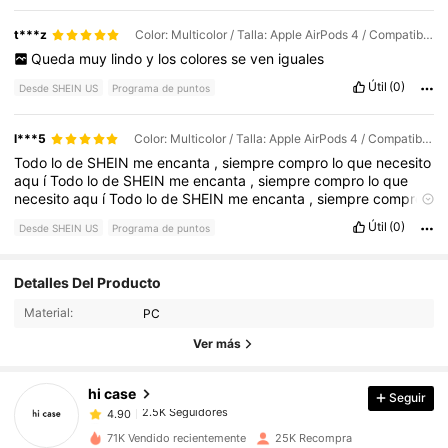
t***z
Color: Multicolor / Talla: Apple AirPods 4 / Compatibilidad del Teléfono Móvil: Beige
Queda
muy
lindo
y
los
colores
se
ven
iguales
Útil
(0)
Desde SHEIN US
Programa de puntos
l***5
Color: Multicolor / Talla: Apple AirPods 4 / Compatibilidad del Teléfono Móvil: Marrón café
Todo
lo
de
SHEIN
me
encanta
,
siempre
compro
lo
que
necesito
aqu
í
Todo
lo
de
SHEIN
me
encanta
,
siempre
compro
lo
que
necesito
aqu
í
Todo
lo
de
SHEIN
me
encanta
,
siempre
compro
lo
que
necesito
aqu
í
Todo
lo
de
SHEIN
me
encanta
,
siempre
Útil
(0)
Desde SHEIN US
Programa de puntos
compro
lo
que
necesito
aqu
í
2.5K Seguidores
4.90
Detalles Del Producto
Material:
PC
2.5K Seguidores
4.90
Ver más
hi case
Seguir
2.5K Seguidores
4.90
r***o
pagó
Hace 10 horas
71K Vendido recientemente
25K Recompra