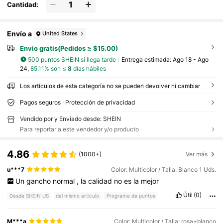
Cantidad:
Envío a
United States
Envío gratis(Pedidos ≥ $15.00)
500 puntos SHEIN si llega tarde
Entrega estimada:
Ago 18 - Ago
24,
85.11% son ≤
8
días hábiles
Los artículos de esta categoría no se pueden devolver ni cambiar
Pagos seguros · Protección de privacidad
Vendido por y Enviado desde: SHEIN
Para reportar a este vendedor y/o producto
4.86
(1000+)
Ver más
u***7
Color: Multicolor / Talla: Blanco 1 Uds.
Un
gancho
normal
,
la
calidad
no
es
la
mejor
Útil
(0)
Desde SHEIN US
del mismo artículo
Programa de puntos
M***a
Color: Multicolor / Talla: rosa+blanco