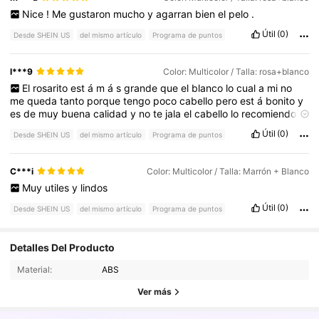
Nice
!
Me
gustaron
mucho
y
agarran
bien
el
pelo
.
Útil
(0)
Desde SHEIN US
del mismo artículo
Programa de puntos
l***9
Color: Multicolor / Talla: rosa+blanco
El
rosarito
est
á
m
á
s
grande
que
el
blanco
lo
cual
a
mi
no
me
queda
tanto
porque
tengo
poco
cabello
pero
est
á
bonito
y
es
de
muy
buena
calidad
y
no
te
jala
el
cabello
lo
recomiendo
10
/
10
Útil
(0)
Desde SHEIN US
del mismo artículo
Programa de puntos
C***i
Color: Multicolor / Talla: Marrón + Blanco
Muy
utiles
y
lindos
Útil
(0)
Desde SHEIN US
del mismo artículo
Programa de puntos
Detalles Del Producto
11K Seguidores
4.81
Material:
ABS
Ver más
11K Seguidores
4.81