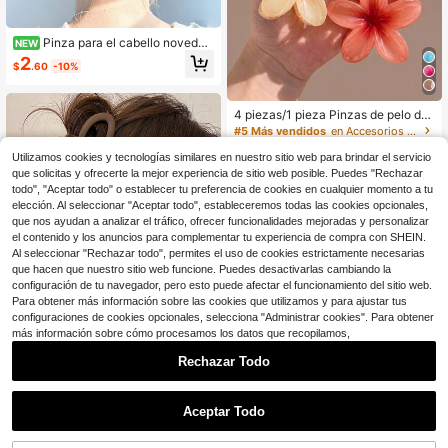
Pinza para el cabello novedos
NEW
a y única, palillo para el cabello con
2
$
.60
-10%
forma de tijera, acento distintivo y c
reativo para tu peinado, que aporta
un toque de diversión a tu vida, tam
bién adecuado para peinar y decor
4 piezas/1 pieza Pinzas de pelo de
ar, apto para cabello grueso o fino, r
gelatina con flor de hibisco, naranj
#5 Más vendidos
en Accesorios para fiestas Garras Para El Cabello
egalo perfecto para costureras o en
a/amarillo/rosa/rojo, accesorios de
1.2k+ vendidos
tusiastas de la moda gótica
baño de plástico, salidas diarias, ca
Utilizamos cookies y tecnologías similares en nuestro sitio web para brindar el servicio
1
sual, fiesta, ir al trabajo, vacaciones
$
.80
-10%
que solicitas y ofrecerte la mejor experiencia de sitio web posible. Puedes "Rechazar
en la playa, coleta, moño, lavado de
todo", "Aceptar todo" o establecer tu preferencia de cookies en cualquier momento a tu
cara, maquillaje, pinzas de pelo pri
elección. Al seleccionar "Aceptar todo", estableceremos todas las cookies opcionales,
mavera/verano, para niñas
que nos ayudan a analizar el tráfico, ofrecer funcionalidades mejoradas y personalizar
el contenido y los anuncios para complementar tu experiencia de compra con SHEIN.
Al seleccionar "Rechazar todo", permites el uso de cookies estrictamente necesarias
que hacen que nuestro sitio web funcione. Puedes desactivarlas cambiando la
configuración de tu navegador, pero esto puede afectar el funcionamiento del sitio web.
Para obtener más información sobre las cookies que utilizamos y para ajustar tus
configuraciones de cookies opcionales, selecciona "Administrar cookies". Para obtener
más información sobre cómo procesamos los datos que recopilamos,
#4 Más vendidos
en Estilo marrón Selecciones
Rechazar Todo
12
¡Casi agotado!
#4 Más vendidos
#4 Más vendidos
en Estilo marrón Selecciones
en Estilo marrón Selecciones
4 piezas/1 pieza Pinzas para el cab
ello en forma de corazón de 11 cm/
¡Casi agotado!
¡Casi agotado!
Aceptar Todo
4.33 pulgadas de color negro, blan
#4 Más vendidos
en Estilo marrón Selecciones
4.6k+ vendidos
(1000+)
co, caqui y marrón, accesorios de c
¡Casi agotado!
8