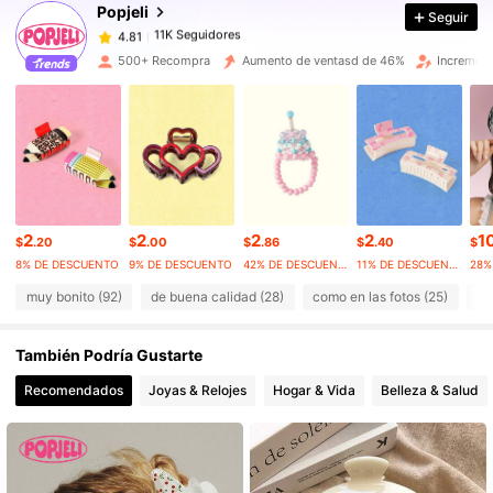
Popjeli
Seguir
11K Seguidores
4.81
500+ Recompra
Aumento de ventasd de 46%
Increment
11K Seguidores
4.81
11K Seguidores
4.81
2
2
2
2
1
11K Seguidores
4.81
$
.20
$
.00
$
.86
$
.40
$
8% DE DESCUENTO
9% DE DESCUENTO
42% DE DESCUENTO
11% DE DESCUENTO
muy bonito (92)
de buena calidad (28)
como en las fotos (25)
ou
11K Seguidores
4.81
También Podría Gustarte
11K Seguidores
4.81
Recomendados
Joyas & Relojes
Hogar & Vida
Belleza & Salud
11K Seguidores
4.81