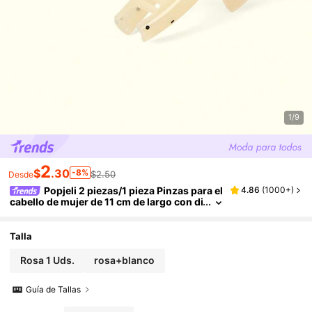
1/9
2
$
.30
-8%
$2.50
Desde
Popjeli 2 piezas/1 pieza Pinzas para el
4.86
(
1000+
)
cabello de mujer de 11 cm de largo con di
seño de lunares, pinzas de plástico eleg
antes y versátiles de unicolor, adecuadas pa
ra uso diario, casual, fiesta, commute, playa,
Talla
moño, cola de caballo, lavado de cara, maqui
llaje, accesorios esenciales para el cabello e
Rosa 1 Uds.
rosa+blanco
n vacaciones
Guía de Tallas