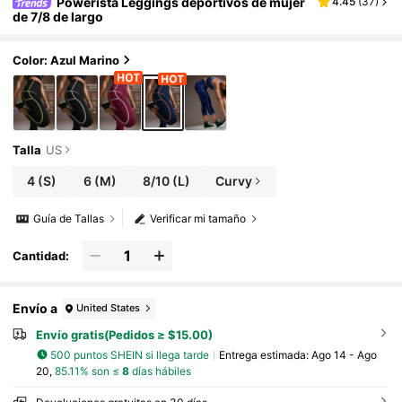
Powerista Leggings deportivos de mujer
4.45
(
37
)
de 7/8 de largo
Color: Azul Marino
Talla
US
4
(S)
6
(M)
8/10
(L)
Curvy
Guía de Tallas
Verificar mi tamaño
Cantidad:
Envío a
United States
Envío gratis(Pedidos ≥ $15.00)
500 puntos SHEIN si llega tarde
Entrega estimada:
Ago 14 - Ago
20,
85.11% son ≤
8
días hábiles