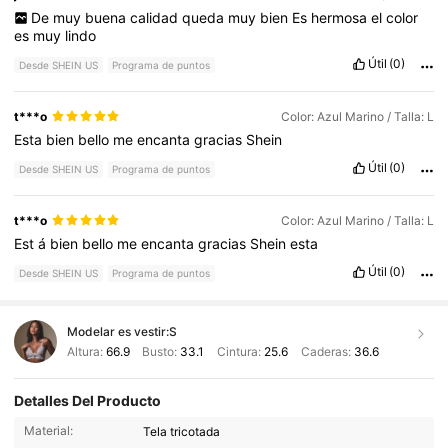
De
muy
buena
calidad
queda
muy
bien
Es
hermosa
el
color
es
muy
lindo
Útil
(0)
Desde SHEIN US
Programa de puntos
t***o
Color: Azul Marino / Talla: L
Esta
bien
bello
me
encanta
gracias
Shein
Útil
(0)
Desde SHEIN US
Programa de puntos
t***o
Color: Azul Marino / Talla: L
Est
á
bien
bello
me
encanta
gracias
Shein
esta
Útil
(0)
Desde SHEIN US
Programa de puntos
Modelar es vestir:
S
Altura:
66.9
Busto:
33.1
Cintura:
25.6
Caderas:
36.6
Detalles Del Producto
Material:
Tela tricotada
358K Seguidores
4.86