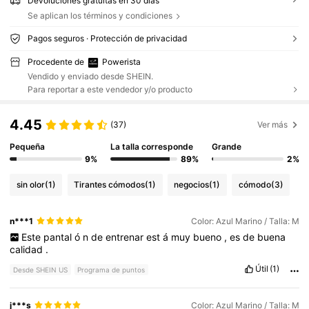
Devoluciones gratuitas en 30 días
Se aplican los términos y condiciones
Pagos seguros · Protección de privacidad
Procedente de
Powerista
Vendido y enviado desde SHEIN.
Para reportar a este vendedor y/o producto
4.45
(37)
Ver más
Pequeña
La talla corresponde
Grande
9%
89%
2%
sin olor
(1)
Tirantes cómodos
(1)
negocios
(1)
cómodo
(3)
n***1
Color: Azul Marino / Talla: M
Este
pantal
ó
n
de
entrenar
est
á
muy
bueno
,
es
de
buena
calidad
.
Útil
(1)
Desde SHEIN US
Programa de puntos
j***s
Color: Azul Marino / Talla: M