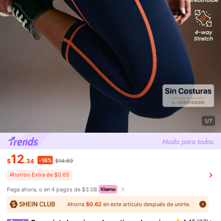
1/7
12
-16%
$
.34
$14.69
Ahorros Extra de $0.65
Paga ahora, o en 4 pagos de $3.08
Ahorra
$0.62
en este artículo después de unirte.