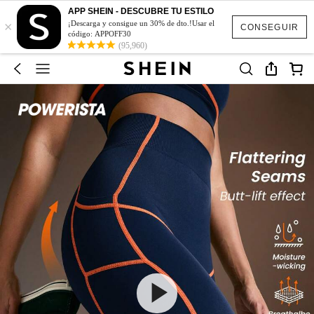
APP SHEIN - DESCUBRE TU ESTILO
×
¡Descarga y consigue un 30% de dto.!Usar el
CONSEGUIR
código: APPOFF30
(95,960)