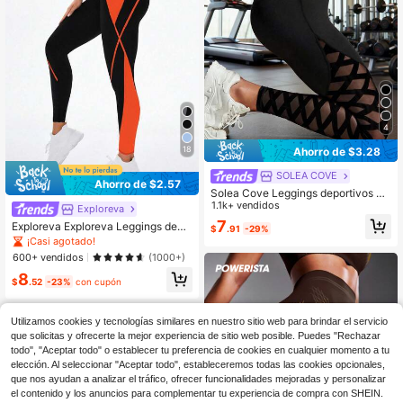
4
18
Ahorro de $3.28
SOLEA COVE
Ahorro de $2.57
Solea Cove Leggings deportivos pa
ra mujer de unicolor, de estilo simpl
1.1k+ vendidos
Exploreva
e y de moda para uso diario y casua
7
Exploreva Exploreva Leggings depo
$
.91
-29%
l, pantalones de yoga
rtivos de cintura alta elástica con b
¡Casi agotado!
olsillos y contraste de color para mu
600+ vendidos
(1000+)
jer
8
$
.52
-23%
con cupón
Utilizamos cookies y tecnologías similares en nuestro sitio web para brindar el servicio
que solicitas y ofrecerte la mejor experiencia de sitio web posible. Puedes "Rechazar
todo", "Aceptar todo" o establecer tu preferencia de cookies en cualquier momento a tu
elección. Al seleccionar "Aceptar todo", estableceremos todas las cookies opcionales,
que nos ayudan a analizar el tráfico, ofrecer funcionalidades mejoradas y personalizar
el contenido y los anuncios para complementar tu experiencia de compra con SHEIN.