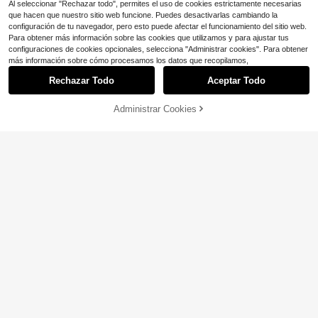
Al seleccionar "Rechazar todo", permites el uso de cookies estrictamente necesarias
que hacen que nuestro sitio web funcione. Puedes desactivarlas cambiando la
configuración de tu navegador, pero esto puede afectar el funcionamiento del sitio web.
Para obtener más información sobre las cookies que utilizamos y para ajustar tus
6
configuraciones de cookies opcionales, selecciona "Administrar cookies". Para obtener
más información sobre cómo procesamos los datos que recopilamos,
Ahorro de $2.28
Rechazar Todo
Aceptar Todo
Powerista
14
Powerista Leggings sin costuras de
Administrar Cookies
¡16% DE DESCUENTO!
AÑADIR A LA BOLSA
Ahorro de $3.64
cintura alta a rayas para mujer, pant
200+ vendidos
(500+)
alones de yoga de compresión marr
9
Powerista
ones
$
.91
-19%
Powerista Leggings casuales y dep
ortivos de unicolor para mujer
500+ vendidos
8
$
.95
-29%