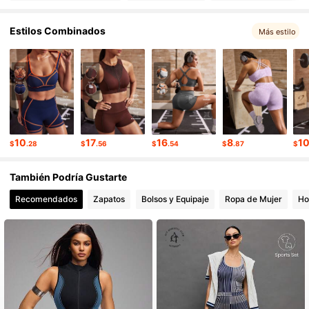
Estilos Combinados
358K Seguidores
Más estilo
4.86
358K Seguidores
4.86
358K Seguidores
4.86
10
17
16
8
1
$
.28
$
.56
$
.54
$
.87
$
358K Seguidores
4.86
También Podría Gustarte
Recomendados
Zapatos
Bolsos y Equipaje
Ropa de Mujer
Ho