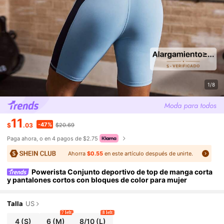
1/8
11
-47%
$
.03
$20.69
Paga ahora, o en 4 pagos de $2.75
Ahorra
$0.55
en este artículo después de unirte.
Powerista Conjunto deportivo de top de manga corta
y pantalones cortos con bloques de color para mujer
Talla
US
7 left
8 left
4
(S)
6
(M)
8/10
(L)