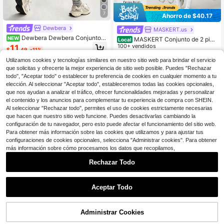
7
Ahorro de $40.17
Dewbera
MASKERT.us
Dewbera Dewbera Conjunto d
NEW
MASKERT Conjunto de 2 piez
Local
e Top Deportivo de Punto Sin Costu
as para mujer, con chaleco y pantal
100+ vendidos
11
$
.49
-11%
ras + Pantalones Cortos Deportivos
ones ajustados de yoga, muy elásti
24
para Mujer
$
.01
-63%
co, cómodo y agradable para la pie
Utilizamos cookies y tecnologías similares en nuestro sitio web para brindar el servicio
l.
que solicitas y ofrecerte la mejor experiencia de sitio web posible. Puedes "Rechazar
4-5 días hábiles
todo", "Aceptar todo" o establecer tu preferencia de cookies en cualquier momento a tu
elección. Al seleccionar "Aceptar todo", estableceremos todas las cookies opcionales,
que nos ayudan a analizar el tráfico, ofrecer funcionalidades mejoradas y personalizar
el contenido y los anuncios para complementar tu experiencia de compra con SHEIN.
Al seleccionar "Rechazar todo", permites el uso de cookies estrictamente necesarias
que hacen que nuestro sitio web funcione. Puedes desactivarlas cambiando la
configuración de tu navegador, pero esto puede afectar el funcionamiento del sitio web.
Para obtener más información sobre las cookies que utilizamos y para ajustar tus
configuraciones de cookies opcionales, selecciona "Administrar cookies". Para obtener
más información sobre cómo procesamos los datos que recopilamos,
Rechazar Todo
Aceptar Todo
Administrar Cookies
¡47% DE DESCUENTO!
AÑADIR A LA BOLSA