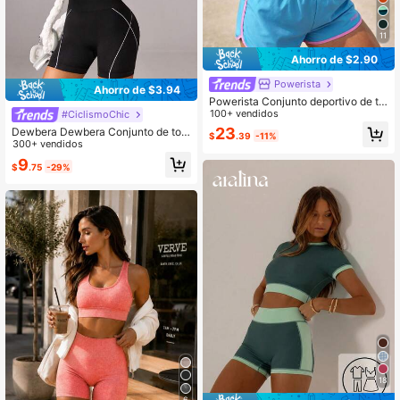
11
Ahorro de $2.90
Powerista
Ahorro de $3.94
Powerista Conjunto deportivo de to
p halter y shorts con color de contra
100+ vendidos
#CiclismoChic
ste y empalme para mujer
23
Dewbera Dewbera Conjunto de top
$
.39
-11%
deportivo casual y shorts de control
300+ vendidos
de abdomen de cintura alta para mu
9
$
.75
-29%
jer
18
6