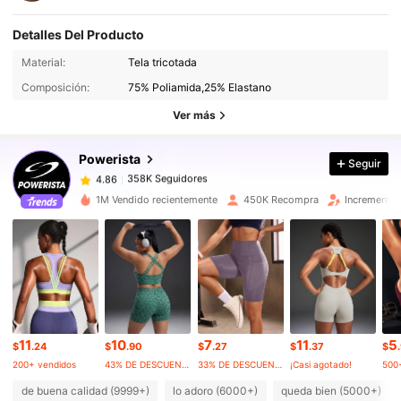
Detalles Del Producto
358K Seguidores
4.86
Material:
Tela tricotada
Composición:
75% Poliamida,25% Elastano
358K Seguidores
4.86
Ver más
Powerista
Seguir
358K Seguidores
4.86
v***c
pagó
Hace 1 horas
1M Vendido recientemente
450K Recompra
Incremento 
358K Seguidores
4.86
358K Seguidores
4.86
358K Seguidores
4.86
11
10
7
11
5
$
.24
$
.90
$
.27
$
.37
$
200+ vendidos
43% DE DESCUENTO
33% DE DESCUENTO
¡Casi agotado!
500
358K Seguidores
4.86
de buena calidad (9999+)
lo adoro (6000+)
queda bien (5000+)