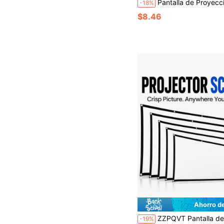
Pantalla de Proyección Portátil Plegable, Relación de Aspecto 16:9 Soporta 4K Ultra HD 1080P 3D, Compatible con Todos los Proyectores Mini & Domésticos, Anti-Arrugas sin Pliegues Ligera Fácil Instal
-18%
$8.46
Ahorro d
ZZPQVT Pantalla de Proyector 60 Pulgadas, 84 Pulgadas, 72 Pulgadas, 100 Pulgadas, 120 Pulgadas, 150 Pulgadas, Pantalla de Proyección Portátil Plegable 16:9 4K 3D Interior/Exterior,
-19%