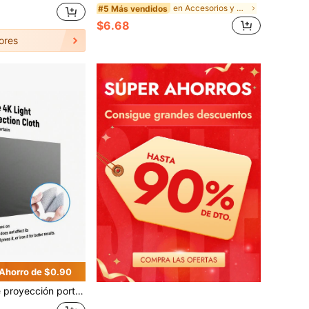
en Accesorios y piezas para proyectores
#5 Más vendidos
$6.68
ores
Ahorro de $0.90
 4K adecuada para proyectores de cine y video domésticos de serie 1LCD, pantalla de proyección sin perforación