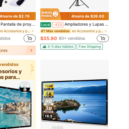
Ahorro de $2.76
Ahorro de $26.60
royección por ambos lados, tela resistente a las arrugas y lavable, adecuada para acampar/exteriores/fiestas/juegos/cine en casa. Tela delgada.
Ampliadores y Lupas de Pantalla
Local
-43%
en Accesorios y piezas para proyectores
en Accesorios y piezas para proyectores
#7 Más vendidos
$35.90
didos
80+ vendidos
4-5 días hábiles
Free Shipping
ores
vendidos
esorios y
as para
ectores