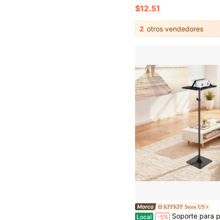
$12.51
2
otros vendedores
KFFKFF Store US
Soporte para proyector, soporte de suelo para proyector con altura ajustable de 30.3 a 63.4 pulgadas, carrito para proyectores con rotación horizontal de 360° para reuni
Local
-5%