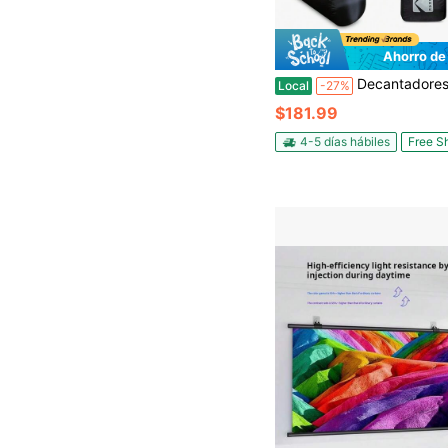
Ahorro de
Decantadore
Local
-27%
$181.99
4-5 días hábiles
Free S