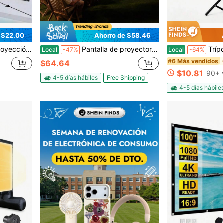
 $22.00
Ahorro de $58.46
ra exteriores Montaje en pared Pantalla plegable para presentaciones de oficina Cine en casa
Pantalla de proyector manual, 72 pulgadas 4:3 4K 1080 HD pantalla de proyector retráctil y enrollable, montada en la pared para proyección de películas con cuerda de tracción, pantalla portátil para proyección en el hogar, oficina y cine en casa
Trípode ajustable en altura para proye
Local
-47%
Local
-64%
#6 Más vendidos
$64.64
$10.81
90+ 
4-5 días hábiles
Free Shipping
4-5 días hábile