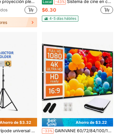
 adecuada para uso en interiores y exteriores, pantalla de proyección de doble cara para el hogar, fiestas, oficina, aula, esencial para volver a la escuela
Sistema de cine en casa con proyección 4K | Proyección Full HD 3D 16:9 de doble cara, pantalla de proyección, apto para uso en interiores y exteriores, instalación en pared, opción de montaje, múltiples especificaciones disponibles, perfecto para noches de cine en el jardín.
Local
-43%
$6.30
idos
4-5 días hábiles
ores
Ahorro de $3.32
Ahorro de $3.22
luminio extensible, ajustable en altura, cabezal giratorio de metal de 1/4", adecuado para proyectores LCD, cámaras y teléfonos
GAINVANE 60/72/84/100/120/150 pulgadas Pantalla de proyección plegable y resistente a las arrugas 16:9, adecuada para proyección interior/exterior, hogar, fiesta, oficina, aula y talla grande
-33%