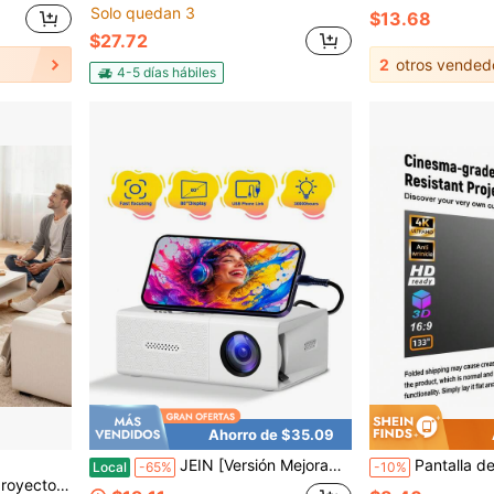
Solo quedan 3
$13.68
$27.72
2
otros vended
4-5 días hábiles
Ahorro de $35.09
JEIN [Versión Mejorada] Proyector inteligente portátil de alta definición, compatible con 1080P, nativo 720P. Para proyector de cine en casa, corrección automática de la distorsión trapezoidal, enfoque rápido, proyector mini portátil de alta resolución
Pantalla de proyección portátil, pantalla de proyección reflectante 16:9
Local
-65%
-10%
ones, películas al aire libre, soporte de video, montaje tipo gimbal o soporte de bandeja