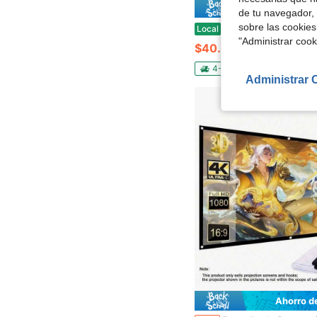
Ahorro de
de tu navegador, 
sobre las cookies
Pantalla de proyección gris, sencilla, 16:9, con cortina antirreflejos, 100/120 pulgada
Local
-50%
"Administrar coo
$40.00
4-5 días hábiles
Envío g
Administrar 
Ahorro d