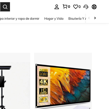
0
0
pa interior y ropa de dormir
Hogar y Vida
Bisutería Y Accesorios
Be