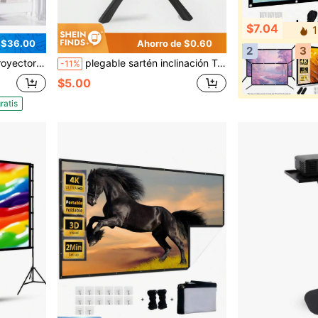
$7.04
1
 $36.00
Ahorro de $0.60
2
3
palme de ultra alta definición 4k, empalme roscado, pantalla esencial para películas caseras
plegable sartén inclinación Trípode para Trípode de cámara estante
-11%
$5.00
ratis