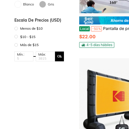
Blanco
Gris
Escala De Precios (USD)
Ahorro de
Pantalla de proyección blanca con reverso 16:9 Pantalla de proyector colgante de 60" Pantalla de cine para interiores con 4K Full HD Pantalla de proyector pa
Menos de $10
Local
-50%
$22.00
$10 - $15
4-5 días hábiles
Más de $15
Mín.:
Máx:
Ok