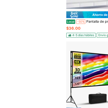
Ahorro de
Pantalla de proyector - Accesorios para proyectores de suministros de oficina, pantalla de proyección anti-luz de alto brillo 16:9, compatible con pantalla de em
Local
-50%
$36.00
4-5 días hábiles
Envío g