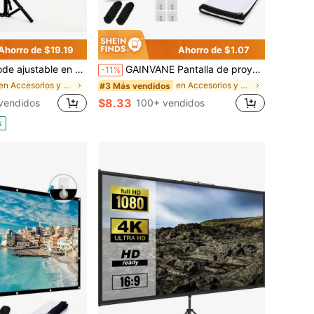
Ahorro de $19.19
Ahorro de $1.07
ctor con soporte para teléfono, bandeja antideslizante y plegable, soporte estable para proyector para cine en casa y uso al aire libre
GAINVANE Pantalla de proyección plegable de 60-150 pulgadas, cortina de proyección interior/exterior de doble cara, libre de arrugas, pantalla de proyección portátil 4K 16:9 para cine en casa, fiestas, oficina
-11%
en Accesorios y piezas para proyectores
en Accesorios y piezas para proyectores
#3 Más vendidos
$8.33
vendidos
100+ vendidos
s