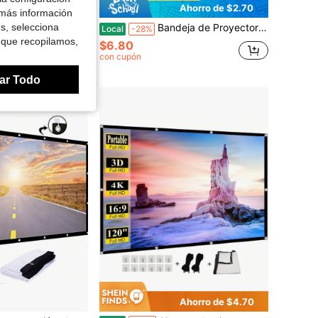
Ahorro de $34.48
Ahorro de $2.70
 más información
es, selecciona
s con soportes dobles y montaje en pared, pantalla de cine 16:9 sin arrugas para cine en casa, compatible con smartphones/portátiles/proyectores para exteriores, uso en interiores/exteriores, configuración rápida para camping, fiestas y jardín.
Bandeja de Proyector ABS Ligera de 25*18cm Solo, Plataforma de Trípode Antideslizante con Orificio de Tornillo de 1/4" para Mini Proyector, Cámara, Portátil & Mezclador, Tornillos de Trípode & Montaje Excluidos, Carga Limitada, No para Equipos Pesados
Local
-28%
 que recopilamos,
$6.80
con cupón
s
Envío gratis
ar Todo
Ahorro de $4.70