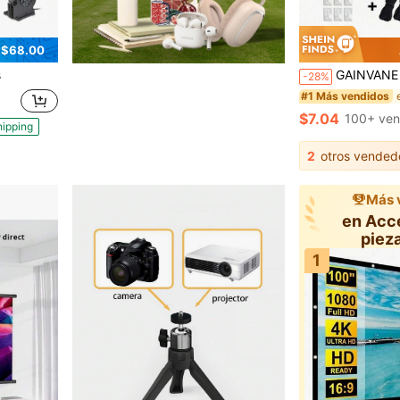
 $68.00
s
GAINVANE Pantalla de proyección de 100/120/150 pulgadas, 16:9 HD plegable y portátil, admite p
-28%
#1 Más vendidos
$7.04
100+ ven
hipping
2
otros vended
Más 
en Acc
piez
proy
1