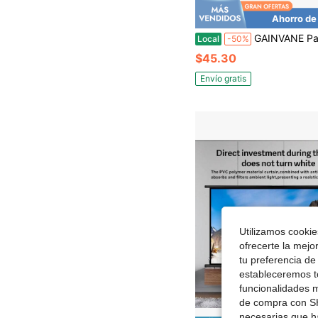
Ahorro de
GAINVANE Pantalla de proyector con soporte 100/120 pulgadas 16:9 4K 1080 HD Pantalla de pro
Local
-50%
$45.30
Envío gratis
Utilizamos cookies
ofrecerte la mejo
tu preferencia de
estableceremos to
funcionalidades m
de compra con SH
necesarias que h