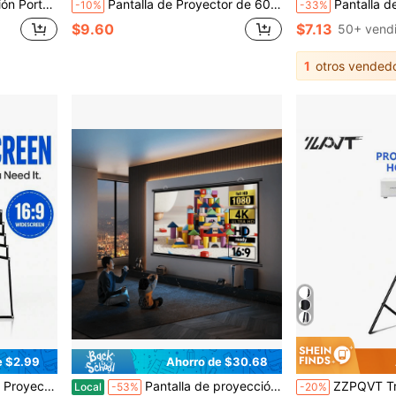
ación con Ganchos Pantalla de Cine para Teatro en Casa Interior Exterior
Pantalla de Proyector de 60/72/84/100/120/150 Pulgadas, Adecuada para Visualización al Aire Libre, Diseño Elegante, Viene con Ganchos para Fácil Instalación, Pantalla de Proyector Blanca, Pantalla Ancha 16:9
Pantalla de proyección plegable portátil de 60/72/84/100/120/150 pulgadas 16:9, resistente a las arrugas,
-10%
-33%
$9.60
$7.13
50+ vend
1
otros vended
e $2.99
Ahorro de $30.68
 Adecuada para Cine en Casa, Camping y Actividades de Entretenimiento
Pantalla de proyección blanca con reverso 16:9 Pantalla de proyector colgante de 60" Pantalla de cine para interiores con 4K Full HD Pantalla de proyector para exteriores Montaje en pared Pantalla plegable para presentaciones de oficina Cine en casa
ZZPQVT Trípode universal para proyector de 43/63/82 pulgadas, soporte de aleación de a
Local
-53%
-20%