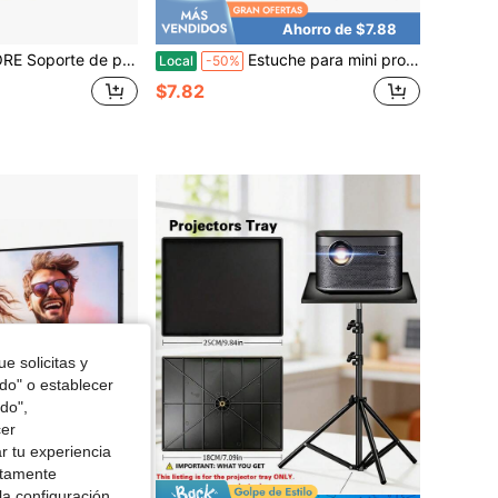
Ahorro de $7.88
stable de 66" para proyector con 5 núcleos, universal para uso doméstico, oficina y estudio
Estuche para mini proyector, ligero, bolsa de almacenamiento de proyector de viaje para proyectores HY300/HY300 PRO
Local
-50%
$7.82
e solicitas y
odo" o establecer
do",
cer
r tu experiencia
ctamente
la configuración