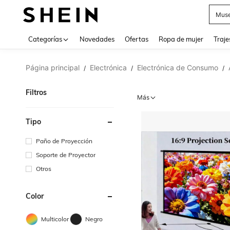
Muse
Categorías
Novedades
Ofertas
Ropa de mujer
Traje
Página principal
Electrónica
Electrónica de Consumo
/
/
/
Filtros
Más
Tipo
Paño de Proyección
Soporte de Proyector
Otros
Color
Multicolor
Negro