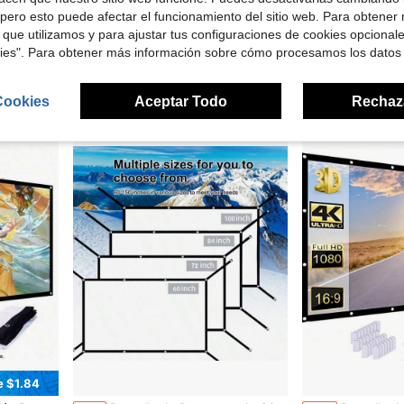
 $40.00
pero esto puede afectar el funcionamiento del sitio web. Para obtener
 que utilizamos y para ajustar tus configuraciones de cookies opcional
s, para hogar, exteriores u oficina, portátil, 3D HD
VELEC Estuche protector portátil/bolsa de viaje adecuada para Magcubic HY300 Pro, HY320, HY320mini, HY300 PRO HIFI, HY260 PRO, HY260, HY300 PRO+, HY300 ULTRAL, TP300, TP100 y otros modelos de proyector. Neceser de hombre, kit de afeitado de viaje, bolsa de almacenamiento de artículos de tocador, organizador de viaje multifuncional.
GAWFOLK Pantalla de proyección portátil Ultra HD de 72/100/120 pulgada
-11%
Local
-50%
kies". Para obtener más información sobre cómo procesamos los datos
$7.10
$34.52
ratis
4-5 días hábile
Cookies
Aceptar Todo
Rechaz
e $1.84