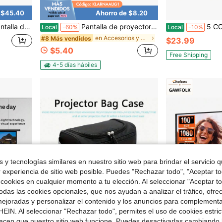
 $45.40
Ahorro de $8.20
yección portátil para hogar, oficina, cine y teatro
Pantalla de proyector de 72/84/100/120/150 pulgadas, pantalla de proyector de película 16:9 plegable y portátil, anti-arrugas, para uso en interiores y exteriores, proyección de doble cara para el hogar, fiestas, oficina y aula
5 CORE Soporte de piso aju
Local
-60%
Local
-10%
en Accesorios y piezas para proyectores
#8 Más vendidos
$23.99
$5.40
Free Shipping
4-5 días hábiles
 y tecnologías similares en nuestro sitio web para brindar el servicio qu
r experiencia de sitio web posible. Puedes "Rechazar todo", "Aceptar t
 cookies en cualquier momento a tu elección. Al seleccionar "Aceptar to
das las cookies opcionales, que nos ayudan a analizar el tráfico, ofre
ejoradas y personalizar el contenido y los anuncios para complementa
EIN. Al seleccionar "Rechazar todo", permites el uso de cookies estri
acen que nuestro sitio web funcione. Puedes desactivarlas cambiando 