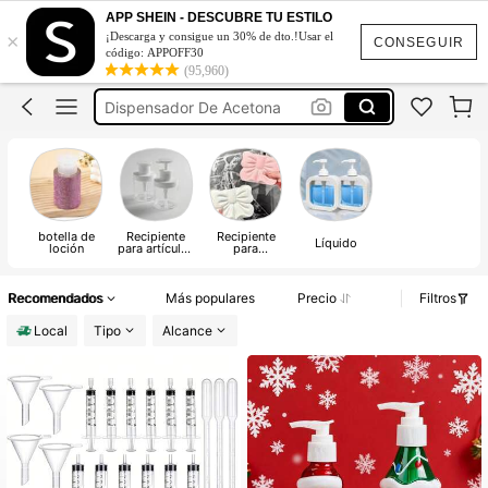
Dispensador De Jabon Liquido
APP SHEIN - DESCUBRE TU ESTILO
×
¡Descarga y consigue un 30% de dto.!Usar el
Navidad
CONSEGUIR
código: APPOFF30
(95,960)
Dispensador De Acetona
Jeringa Para Sacar Perfume
Decoración De Baño
Dispensador De Jabon Liquido
botella de
Recipiente
Recipiente
Líquido
loción
para artículos
para
de tocador
desinfectante
de manos
Recomendados
Más populares
Precio
Filtros
Local
Tipo
Alcance