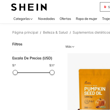
Muse
Categorías
Novedades
Ofertas
Ropa de mujer
Traje
Página principal
Belleza & Salud
Suplementos dietético
/
/
Filtros
Más
Escala De Precios (USD)
$
7
$
37