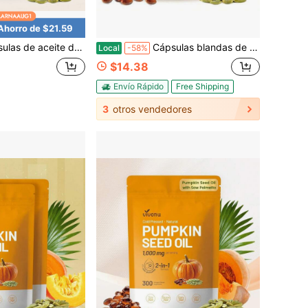
Ahorro de $21.59
voNu con saw palmetto | Prensado en frío, aceite virgen puro, ácidos grasos esenciales y fitoesteroles | 300 cápsulas blandas. Favorece el cabello y la vejiga.
Cápsulas blandas de 1000mg de aceite de semilla de calabaza natural y palmito enano con alto contenido de ésteres vegetales, 300 cápsulas
Local
-58%
$14.38
Envío Rápido
Free Shipping
3
otros vendedores