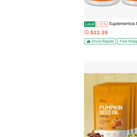
Suplementos NOW Foods, Extracto de Saw Palmetto con Aceite de Semilla de Calabaza y Zinc, Salud Ma
Local
-51%
$32.39
Envío Rápido
Free Ship