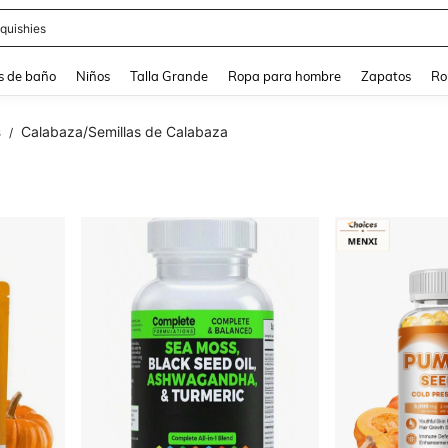
ra
s de baño
Niños
Talla Grande
Ropa para hombre
Zapatos
Ro
s
Calabaza/Semillas de Calabaza
/