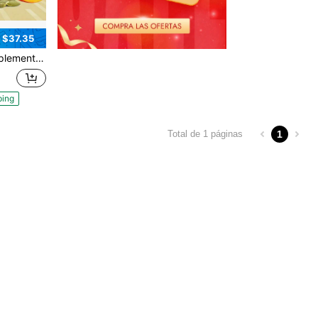
 $37.35
roles| Apoya la función vesical saludable y el bienestar del cabello| No-GMO| 300 cápsulas blandas Suplemento dietético
ping
1
Total de 1 páginas