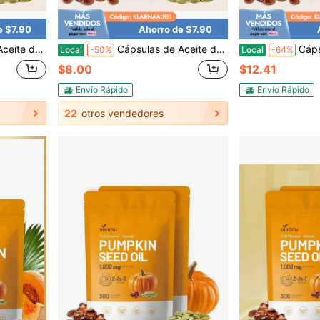
e $7.90
Ahorro de $7.90
0 cápsulas blandas. Apoya la salud del cabello, urinaria, vejiga y próstata | No-GMO
Cápsulas de Aceite de Semilla de Calabaza VivoNu con Saw Palmetto | Prensado en frío, aceite virgen puro, ácidos grasos esenciales y fitoesteroles | 300 cápsulas blandas. Apoya la salud del cabello, urinaria, vejiga y próstata | No-GMO
Cápsulas de aceite de semilla de calabaza Vi
Local
-50%
Local
-64%
$8.00
$12.41
Envío Rápido
Envío Rápido
22
otros vendedores