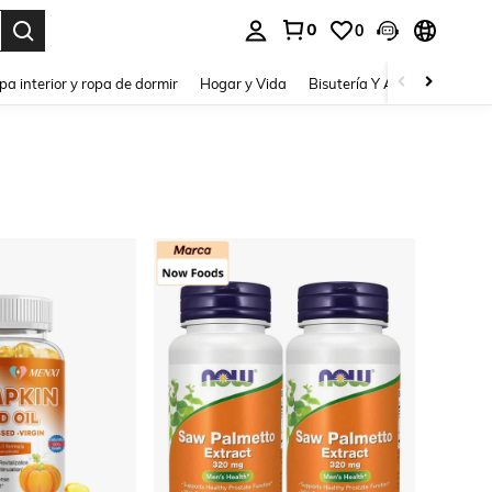
0
0
pa interior y ropa de dormir
Hogar y Vida
Bisutería Y Accesorios
Be