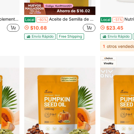
Ahorro de $16.02
y Remolacha | Rendimiento, Flujo Sanguíneo Saludable | 60 Cápsulas
Aceite de Semilla de Calabaza con Saw Palmetto, 300 Cápsulas Blandas | Aceite Virgen Puro Prensado en Frío con Ácidos Grasos Esenciales & Fitoesteroles. Para Hombres & Mujeres. Sin OGM, Sin Gluten.
Nutricost Aceite de Semilla de Calabaz
Local
-60%
Local
-51%
$10.68
$23.45
Envío Rápido
Free Shipping
Envío Rápido
1
otros vended