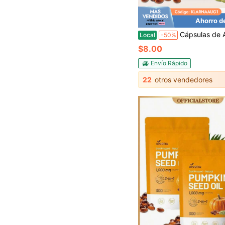
Ahorro d
Cápsulas de Aceite de Semilla de Calabaza VivoNu con Saw Palmetto | Prensado en frío, aceite virgen puro, ácidos grasos esenciales y fitoesteroles | 30
Local
-50%
$8.00
Envío Rápido
22
otros vendedores