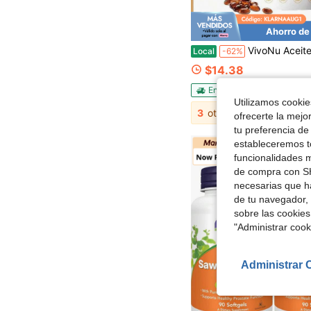
Ahorro de
VivoNu Aceite de semilla de calabaza + Saw Palmetto - Cápsulas blandas de aceite virgen prensado en frío con ácidos grasos esen
Local
-62%
$14.38
Envío Rápido
Free Ship
Utilizamos cookies
3
otros vendedores
ofrecerte la mejo
tu preferencia de
estableceremos to
funcionalidades m
de compra con SH
necesarias que h
de tu navegador, 
sobre las cookies
"Administrar coo
Administrar 