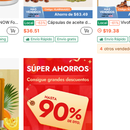
Ahorro de $63.49
sculina*, 90 Cápsulas Blandas, (Paquete de 2) Variante 2
Cápsulas de aceite de semilla de calabaza VivoNu con saw palmetto | Prensado en frío, aceite virgen puro, ácidos grasos esenciales y fitoesteroles | 300 cápsulas blandas. Favorece el cabello y la vejiga.
VivoNu Aceite de semilla de calabaza + Sa
Local
-63%
Local
-61%
$36.51
$19.38
ping
Envío Rápido
Envío gratis
Envío Rápido
4
otros vended