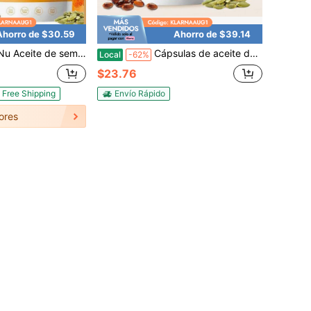
Ahorro de $30.59
Ahorro de $39.14
w Palmetto - Cápsulas blandas de aceite virgen prensado en frío con ácidos grasos esenciales y fitoesteroles - 300 cápsulas, sin OGM, sin gluten
Cápsulas de aceite de semilla de calabaza VivoNu con saw palmetto | Prensado en frío, aceite virgen puro, ácidos grasos esenciales y fitoesteroles | 300 cápsulas blandas. Favorece el cabello y la vejiga.
Local
-62%
$23.76
Free Shipping
Envío Rápido
ores