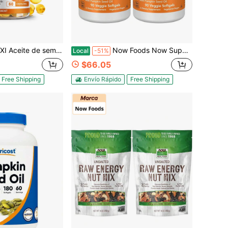
no, 3500mg de máxima potencia por porción, 60 cápsulas blandas, prensado en frío con ácidos grasos esenciales y fitoesteroles, apoya el sistema inmunológico y la salud del cabello
Now Foods Now Supplements, Extracto de Saw Palmetto 320 Mg con Aceite de Semilla de Calabaza, Salud Masculina*, 90 Cápsulas Blandas Veganas, (Paquete de 2) Variante 2
Local
-51%
$66.05
Free Shipping
Envío Rápido
Free Shipping