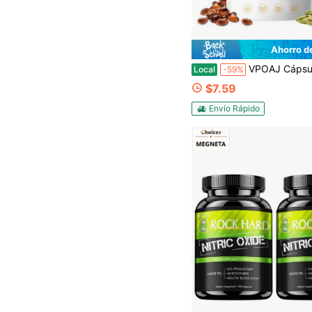
Ahorro de
VPOAJ Cápsulas blandas de 1000mg de aceite de semilla de calabaza natural y palmito enano c
Local
-59%
$7.59
Envío Rápido