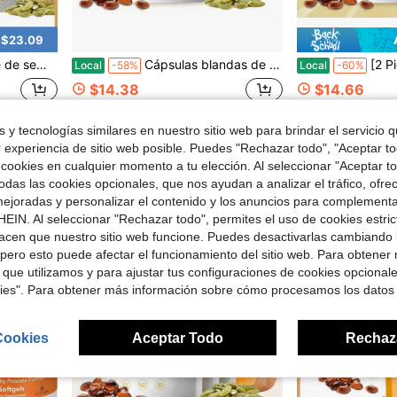
 $23.09
ciales y fitoesteroles - 300 cápsulas, sin OGM, sin gluten
Cápsulas blandas de 1000mg de aceite de semilla de calabaza natural y palmito enano, con alto contenido de ésteres vegetales, 300 cápsulas
[2 Piezas] Suplemento VivoNu Advanced para la salud de la próstata y las
Local
-58%
Local
-60%
$14.38
$14.66
ping
Envío Rápido
Free Shipping
Envío Rápido
 y tecnologías similares en nuestro sitio web para brindar el servicio qu
3
otros vendedores
3
otros vended
r experiencia de sitio web posible. Puedes "Rechazar todo", "Aceptar t
 cookies en cualquier momento a tu elección. Al seleccionar "Aceptar to
das las cookies opcionales, que nos ayudan a analizar el tráfico, ofre
ejoradas y personalizar el contenido y los anuncios para complementa
EIN. Al seleccionar "Rechazar todo", permites el uso de cookies estri
acen que nuestro sitio web funcione. Puedes desactivarlas cambiando 
pero esto puede afectar el funcionamiento del sitio web. Para obtener
 que utilizamos y para ajustar tus configuraciones de cookies opcional
kies". Para obtener más información sobre cómo procesamos los datos
Cookies
Aceptar Todo
Rechaz