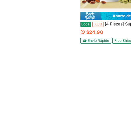
Ahorro de
[4 Piezas] Suplemento VivoNu Advanced para la salud de la próstata y las vías urinarias| Aceite de semilla de calabaza y palmito enano prensado en frío| Aceite virgen puro con ácidos grasos esenciales y fitoeste
Local
-60%
$24.90
Envío Rápido
Free Ship