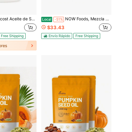
a 3,000mg por porción, 180 cápsulas blandas para 60 porciones por botella - Sin OGM, Sin Gluten, Suplemento Dietético Variante 1
NOW Foods, Mezcla de Frutos Secos de Energía Cruda, Mezcla sin Sal de Pasas, Nueces, Pecanas, Almendras, Semillas de Calabaza y Anacardos, Gran Sabor, Fuente de Hierro, Variante 2
Local
-51%
$33.43
Free Shipping
Envío Rápido
Free Shipping
ores