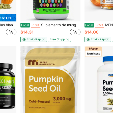
 $11.11
on alto contenido de ésteres vegetales, 300 cápsulas
Suplemento de musgo marino con aceite de semilla negra, ashwagandha, cúrcuma, bladderwrack, bardana, vitamina C y D3 con saúco, manuka, diente de león, dock amarillo, yodo
MENXI Aceite de semilla de calabaza con palmito ena
Local
-10%
Local
-65%
$14.31
$14.00
Envío Rápido
Free Shipping
Envío Rápido