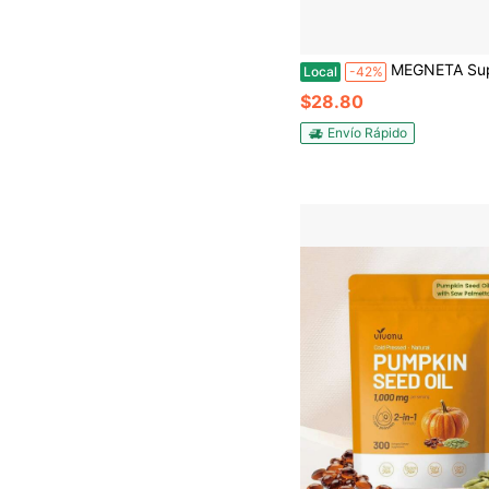
MEGNETA Suplemento de Óxido Nítrico para Hombres - Fórmula Potente de Enfoque y Energía con L-Arginina, L-Citrulina 
Local
-42%
$28.80
Envío Rápido