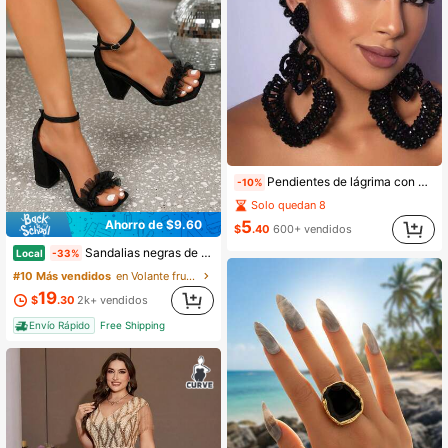
Pendientes de lágrima con brillantes rhinestones, accesorios de joyería exagerados
-10%
Solo quedan 8
5
Ahorro de $9.60
$
.40
600+ vendidos
Sandalias negras de punta cuadrada para mujer con dedos al aire, tacones gruesos sexy, para fiesta, a la moda, sencillas, cómodas, de tacón alto, que alargan las piernas, sandalias de tacón alto para mujer, regalo de San Valentín
Local
-33%
#10 Más vendidos
en Volante fruncido Sandalias De Mujer
19
$
.30
2k+ vendidos
Envío Rápido
Free Shipping