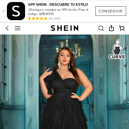
APP SHEIN - DESCUBRE TU ESTILO
×
¡Descarga y consigue un 30% de dto.!Usar el
CONSEGUIR
código: APPOFF30
(95,960)