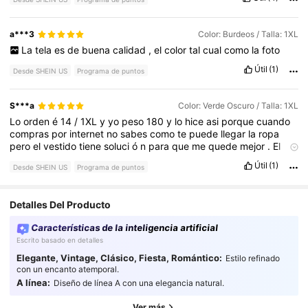
a***3
Color: Burdeos / Talla: 1XL
La
tela
es
de
buena
calidad
,
el
color
tal
cual
como
la
foto
Útil
(1)
Desde SHEIN US
Programa de puntos
S***a
Color: Verde Oscuro / Talla: 1XL
Lo
orden
é
14
/
1XL
y
yo
peso
180
y
lo
hice
asi
porque
cuando
compras
por
internet
no
sabes
como
te
puede
llegar
la
ropa
pero
el
vestido
tiene
soluci
ó
n
para
que
me
quede
mejor
.
El
vestido
10
/
10
hermoso
exacto
como
se
ve
en
la
foto
vali
ó
la
Útil
(1)
Desde SHEIN US
Programa de puntos
pena
el
precio
.
Detalles Del Producto
Características de la inteligencia artificial
Escrito basado en detalles
98K Seguidores
4.80
Elegante, Vintage, Clásico, Fiesta, Romántico:
Estilo refinado
con un encanto atemporal.
A línea:
Diseño de línea A con una elegancia natural.
98K Seguidores
4.80
Ver más