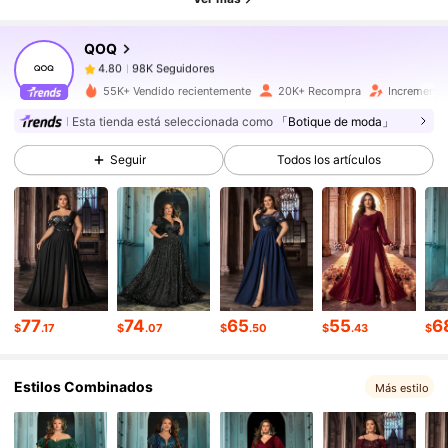
QOQ
98K Seguidores
4.80
t***7
pagó
Hace 1 día
55K+ Vendido recientemente
20K+ Recompra
Incremento
98K Seguidores
4.80
Esta tienda está seleccionada como
「Botique de moda」
Seguir
Todos los artículos
98K Seguidores
4.80
98K Seguidores
4.80
98K Seguidores
4.80
77
74
65
55
6
$
.17
$
.07
$
.50
$
.43
$
Estilos Combinados
98K Seguidores
4.80
Más estilo