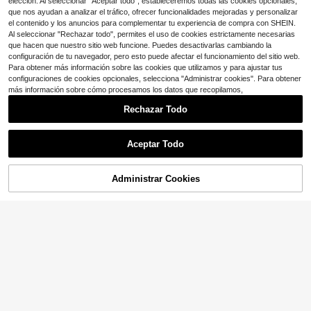
elección. Al seleccionar "Aceptar todo", estableceremos todas las cookies opcionales,
que nos ayudan a analizar el tráfico, ofrecer funcionalidades mejoradas y personalizar
el contenido y los anuncios para complementar tu experiencia de compra con SHEIN.
Al seleccionar "Rechazar todo", permites el uso de cookies estrictamente necesarias
que hacen que nuestro sitio web funcione. Puedes desactivarlas cambiando la
configuración de tu navegador, pero esto puede afectar el funcionamiento del sitio web.
Para obtener más información sobre las cookies que utilizamos y para ajustar tus
configuraciones de cookies opcionales, selecciona "Administrar cookies". Para obtener
más información sobre cómo procesamos los datos que recopilamos,
Rechazar Todo
Aceptar Todo
Administrar Cookies
¡18% DE DESCUENTO!
AÑADIR A LA BOLSA