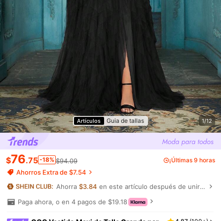
Guia de tallas
Artículos
1/12
76
$
.75
-18%
¡Últimas 9 horas
$94.09
Ahorros Extra de $7.54
Ahorra
$3.84
en este artículo después de unirte.
Paga ahora, o en 4 pagos de $19.18