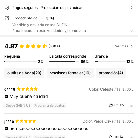
Pagos seguros · Protección de privacidad
Procedente de
QOQ
Vendido y enviado desde SHEIN.
Para reportar a este vendedor y/o producto
4.87
(100+)
Ver más
Pequeña
La talla corresponde
Grande
2%
86%
12%
outfits de boda
(20)
ocasiones formales
(10)
promoción
(4)
c***8
Color: Celeste / Talla: 3XL
Muy
buena
calidad
Útil
(6)
Desde SHEIN US
Programa de puntos
j***a
Color: Verde Oliva / Talla: 3XL
hermosoooooooooooooooooooooooooo
Útil
(4)
Desde SHEIN US
Programa de puntos