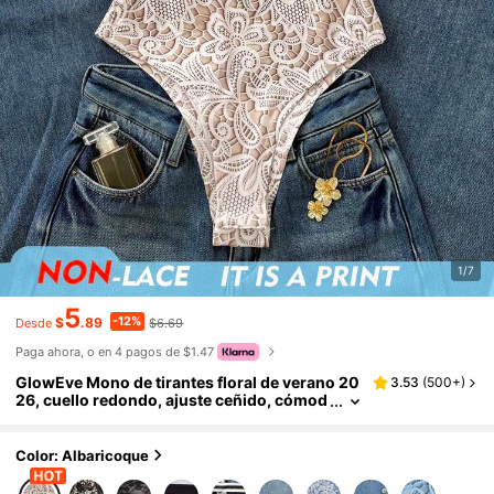
1/7
5
-12%
$
.89
$6.69
Desde
Paga ahora, o en 4 pagos de $1.47
GlowEve Mono de tirantes floral de verano 20
3.53
(
500+
)
26, cuello redondo, ajuste ceñido, cómod
o para uso casual diario para mujeres
Color: Albaricoque