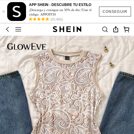
APP SHEIN - DESCUBRE TU ESTILO
×
¡Descarga y consigue un 30% de dto.!Usar el
CONSEGUIR
código: APPOFF30
(95,960)