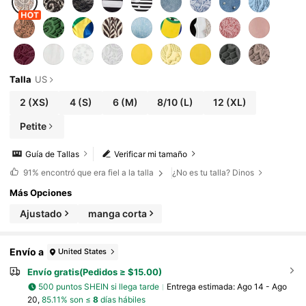
Talla
US
2
(XS)
4
(S)
6
(M)
8/10
(L)
12
(XL)
Petite
Guía de Tallas
Verificar mi tamaño
91%
encontró que era fiel a la talla
¿No es tu talla? Dinos
Más Opciones
Ajustado
manga corta
Envío a
United States
Envío gratis(Pedidos ≥ $15.00)
500 puntos SHEIN si llega tarde
Entrega estimada:
Ago 14 - Ago
20,
85.11% son ≤
8
días hábiles