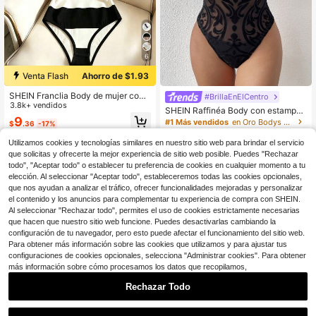
6
Venta Flash
Ahorro de $1.93
SHEIN Franclia Body de mujer con
#BrillaEnElCentro
hebilla de diamante de moda minim
3.8k+ vendidos
SHEIN Raffinéa Body con estampad
alista
9
o barroco de cuello alto sin set de le
#1 Más vendidos
en Oro Bodys para mujer
$
.36
-17%
ncería
900+ vendidos
(1000+)
Utilizamos cookies y tecnologías similares en nuestro sitio web para brindar el servicio
8
$
.79
-11%
con cupón
que solicitas y ofrecerte la mejor experiencia de sitio web posible. Puedes "Rechazar
todo", "Aceptar todo" o establecer tu preferencia de cookies en cualquier momento a tu
elección. Al seleccionar "Aceptar todo", estableceremos todas las cookies opcionales,
que nos ayudan a analizar el tráfico, ofrecer funcionalidades mejoradas y personalizar
el contenido y los anuncios para complementar tu experiencia de compra con SHEIN.
Al seleccionar "Rechazar todo", permites el uso de cookies estrictamente necesarias
que hacen que nuestro sitio web funcione. Puedes desactivarlas cambiando la
configuración de tu navegador, pero esto puede afectar el funcionamiento del sitio web.
Para obtener más información sobre las cookies que utilizamos y para ajustar tus
configuraciones de cookies opcionales, selecciona "Administrar cookies". Para obtener
más información sobre cómo procesamos los datos que recopilamos,
Rechazar Todo