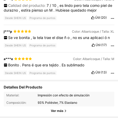
Calidad del producto:
7
/
10
,
es
lindo
pero
tela
como
piel
de
durazno
,
estira
pienso
un
M
.
Hubiese
quedado
mejor
Útil
(20)
Desde SHEIN US
Programa de puntos
j***p
Color: Albaricoque / Talla: XL
Se
ve
bonita
,
la
tela
trae
el
dise
ñ
o
,
no
es
una
aplicaci
ó
n
Útil
(17)
Desde SHEIN US
Programa de puntos
a***e
Color: Albaricoque / Talla: M
Bonito
.
Pens
é
que
era
tejido
.
Es
sublimado
Útil
(13)
Desde SHEIN US
Programa de puntos
Detalles Del Producto
Material:
Impresión con efecto de simulación
821K Seguidores
4.68
Composición:
93% Poliéster, 7% Elastano
Ver más
821K Seguidores
4.68