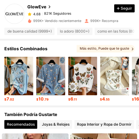
GlowEve
Seguir
821K Seguidores
4.68
t***e
pagó
Hace 9 horas
999K+ Vendido recientemente
999K+ Recompra
de buena calidad (9999+)
lo adoro (8000+)
como en las fotos (800
821K Seguidores
4.68
Estilos Combinados
Más estilo
, Puede que te guste
821K Seguidores
4.68
, También te puede interesar
821K Seguidores
4.68
821K Seguidores
4.68
7
10
6
4
1
$
.02
$
.79
$
.11
$
.55
$
821K Seguidores
4.68
También Podría Gustarte
Recomendados
Joyas & Relojes
Ropa Interior y Ropa de Dormir
821K Seguidores
4.68