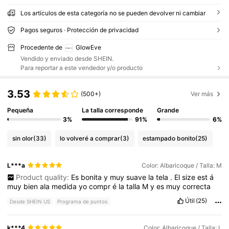
Los artículos de esta categoría no se pueden devolver ni cambiar
Pagos seguros · Protección de privacidad
Procedente de
GlowEve
Vendido y enviado desde SHEIN.
Para reportar a este vendedor y/o producto
3.53
(500+)
Ver más
Pequeña
La talla corresponde
Grande
3%
91%
6%
sin olor
(33)
lo volveré a comprar
(3)
estampado bonito
(25)
L***a
Color: Albaricoque / Talla: M
Product quality:
Es
bonita
y
muy
suave
la
tela
.
El
size
est
á
muy
bien
ala
medida
yo
compr
é
la
talla
M
y
es
muy
correcta
Útil
(25)
Desde SHEIN US
Programa de puntos
k***4
Color: Albaricoque / Talla: L