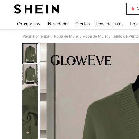
S
Use up 
Categorías
Novedades
Ofertas
Ropa de mujer
Traje
Página principal
Ropa de Mujer
Ropa de Mujer
Tejido de Punto
/
/
/