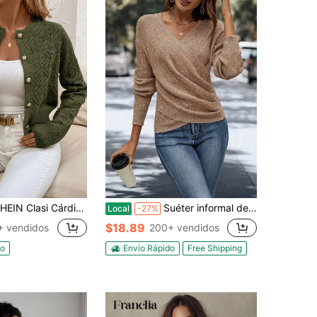
Clasi Cárdigan de punto de cuello redondo, unicolor, hombros caídos, calado
Suéter informal de cuello cruzado y hombros caídos, otoño/invierno
Local
-27%
$18.89
+ vendidos
200+ vendidos
do
Envío Rápido
Free Shipping