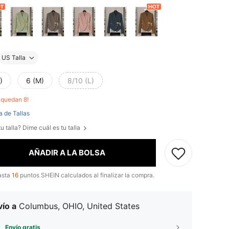
US Talla
)
6 (M)
8/10 (L)
o quedan 8!
a de Tallas
u talla? Dime cuál es tu talla
AÑADIR A LA BOLSA
asta
16
puntos SHEIN calculados al finalizar la compra.
ío a
Columbus, OHIO, United States
Envío gratis