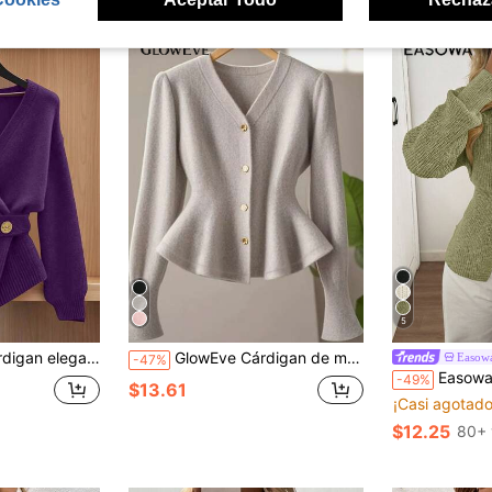
5
con bajo asimétrico, otoño/invierno
GlowEve Cárdigan de mujer con cuello en V, botones metálicos, cintura con volantes y mangas extra largas
Easow
-47%
Easowa Nuevo cárdigan eleg
-49%
$13.61
¡Casi agotado
$12.25
80+ 