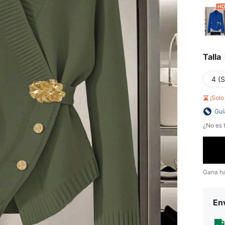
Talla
4 (S
¡Sol
Guí
¿No es t
Gana h
Env