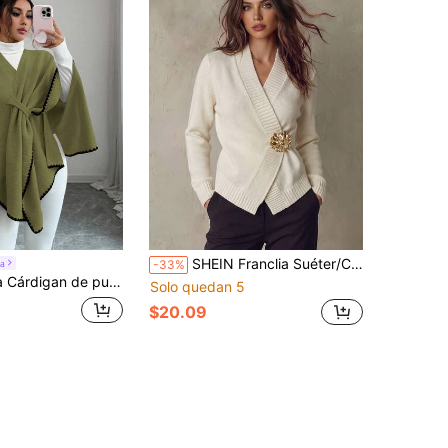
SHEIN Franclia Suéter/Cardigan de invierno para mujer con cuello en V cruzado, mangas largas, decoración metálica exquisita, textura plisada que cubre la carne y te hace ver delgada, de estilo elegante y versátil para uso diario en otoño e invierno
a
-33%
ño/invierno de 1 pieza con cuello de chal y abertura, capa de moda lujosa y casual para uso diario
Solo quedan 5
$20.09