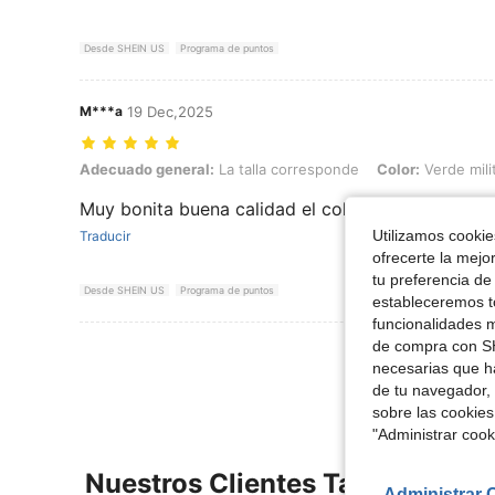
Desde SHEIN US
Programa de puntos
M***a
19 Dec,2025
Adecuado general: La talla corresponde, Color: Verde militar, Talla: 
Adecuado general:
La talla corresponde
Color:
Verde mili
Muy bonita buena calidad el color igual ala imag
Utilizamos cookies
Traducir
ofrecerte la mejo
tu preferencia de
Desde SHEIN US
Programa de puntos
estableceremos to
funcionalidades m
de compra con SH
Ver Más Re
necesarias que h
de tu navegador, 
sobre las cookies
"Administrar coo
Nuestros Clientes También Vie
Administrar 