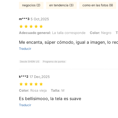
negocios (2)
en tendencia (3)
como en las fotos (9)
m***3
5 Oct,2025
Adecuado general: La talla corresponde, Color: Negro, Talla: M
Adecuado general:
La talla corresponde
Color:
Negro
T
Me encanta, súper cómodo, igual a imagen, lo r
Traducir
Desde SHEIN US
Programa de puntos
k***2
17 Dec,2025
Color: Rosa vieja, Talla: M
Color:
Rosa vieja
Talla:
M
Es bellisimooo, la tela es suave
Traducir