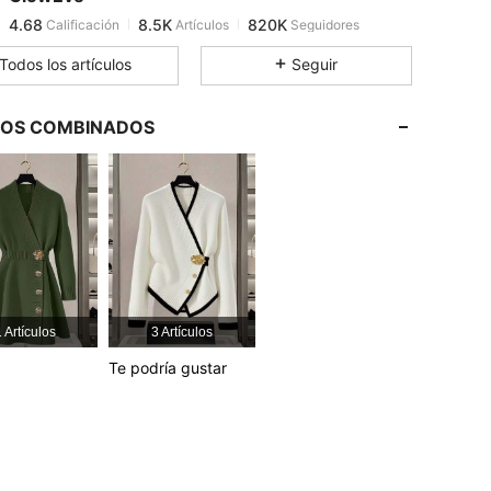
4.68
8.5K
820K
Calificación
Artículos
Seguidores
r***4
pagó
Hace 7 horas
Todos los artículos
Seguir
4.68
8.5K
820K
LOS COMBINADOS
4.68
8.5K
820K
4.68
8.5K
820K
4.68
8.5K
820K
 Artículos
3 Artículos
4.68
8.5K
820K
Te podría gustar
4.68
8.5K
820K
4.68
8.5K
820K