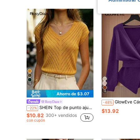
13
15
Ahorro de $3.07
GlowEve Cárdigan elegante de mujer 
RosyDaze
-48%
SHEIN Top de punto ajustado casual con cuello en V, manga corta tipo casquillo y calado, color albaricoque, para mujer, primavera/verano
-22%
$13.92
$10.82
300+ vendidos
con cupón