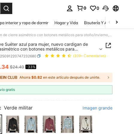
0
0
a. Press Enter to select.
pa interior y ropa de dormir
Hogar y Vida
Bisutería Y Accesorios
Be
GlowEve Suéter azul para mujer, nuevo cardigan de cierre asimétrico con botones metálicos para otoño/invierno, diseño versátil y minimalista para ir al trabajo
e Suéter azul para mujer, nuevo cardigan de
 asimétrico con botones metálicos para
nvierno, diseño versátil y minimalista para ir al
z25091220747232680
(100+ Comentarios)
o
.34
$24.49
-33%
ICE AND AVAILABILITY
Ahorra
$0.82
en este artículo después de unirte.
vío gratis
:
Verde militar
Imagen grande