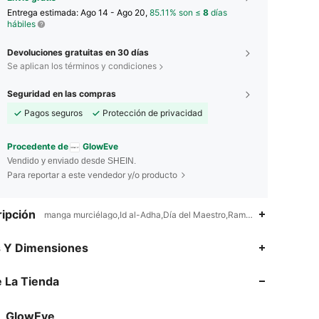
Entrega estimada:
Ago 14 - Ago 20,
85.11% son ≤
8
días
hábiles
Devoluciones gratuitas en 30 días
Se aplican los términos y condiciones
Seguridad en las compras
Pagos seguros
Protección de privacidad
Procedente de
GlowEve
Vendido y enviado desde SHEIN.
Para reportar a este vendedor y/o producto
ipción
manga murciélago,Id al-Adha,Día del Maestro,Ramadan,Oficina
4.68
8.5K
820K
s Y Dimensiones
 La Tienda
4.68
8.5K
820K
GlowEve