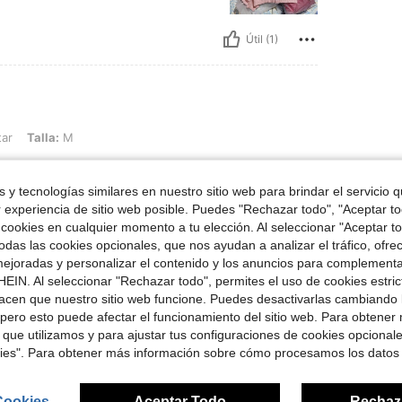
Útil (1)
M
tar
Talla:
M
en
 y tecnologías similares en nuestro sitio web para brindar el servicio qu
r experiencia de sitio web posible. Puedes "Rechazar todo", "Aceptar t
 cookies en cualquier momento a tu elección. Al seleccionar "Aceptar to
Útil (1)
das las cookies opcionales, que nos ayudan a analizar el tráfico, ofre
ejoradas y personalizar el contenido y los anuncios para complementa
EIN. Al seleccionar "Rechazar todo", permites el uso de cookies estri
señas
acen que nuestro sitio web funcione. Puedes desactivarlas cambiando 
pero esto puede afectar el funcionamiento del sitio web. Para obtener
 que utilizamos y para ajustar tus configuraciones de cookies opcional
kies". Para obtener más información sobre cómo procesamos los datos
ron
Cookies
Aceptar Todo
Rechaz