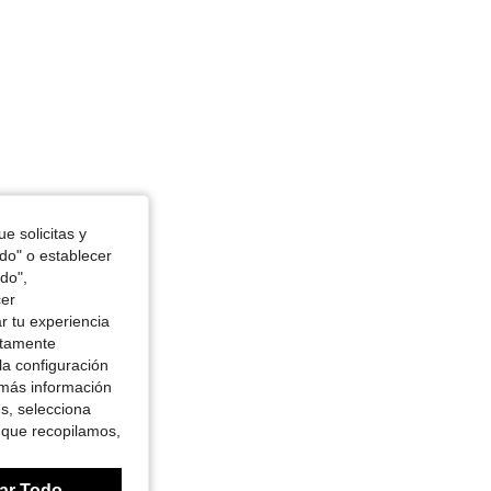
e solicitas y
odo" o establecer
do",
cer
r tu experiencia
ctamente
la configuración
 más información
es, selecciona
 que recopilamos,
ar Todo