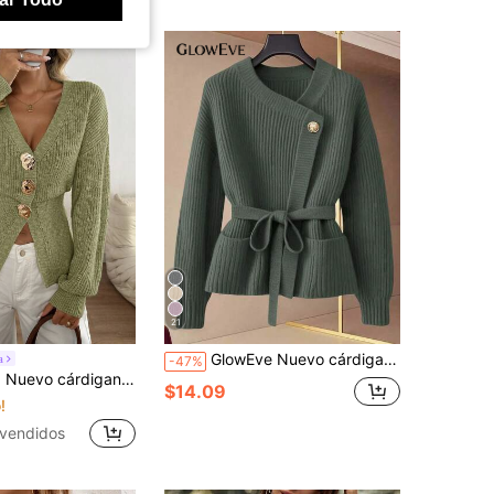
21
GlowEve Nuevo cárdigan de cuello en V para mujer, estilo europeo y americano de bloqueo de color, elegante y minimalista, top de punto de moda
a
-47%
ante de otoño para mujer con hombros caídos y cintura ceñida
$14.09
!
vendidos