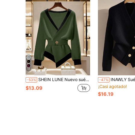
17
SHEIN LUNE Nuevo suéter tipo cárdigan de mujer de diseño minimalista de alta gama personalizado francés para otoño/invierno
INAWLY Suéter de mujer de unicolor con cue
-53%
-47%
¡Casi agotado!
$13.09
$16.19