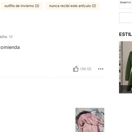
outfits de invierno (2)
nunca recibí este artículo (2)
ESTI
alla:
M
ecomienda
Útil (2)
1