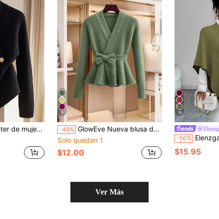
9
19
llo en V, cruce asimétrico y manga larga
GlowEve Nueva blusa de suéter tejido versátil y elegante de colores mixtos
Elenzg
-49%
Elenzga Cárdigan de punto de mujer nuevo oto
-50%
Solo quedan 1
$15.95
$12.00
Ver Más