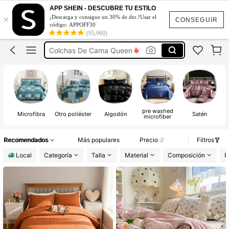
Edredones Para Cama King
APP SHEIN - DESCUBRE TU ESTILO
×
¡Descarga y consigue un 30% de dto.!Usar el
Edredones Para Cama Queen
CONSEGUIR
código: APPOFF30
(95,960)
Colchas De Cama King
Colchas De Cama Queen
Cubrecamas
Edredones Para Cama King
Edredones Para Cama Queen
pre washed
Microfibra
Otro poliéster
Algodón
Satén
microfiber
e
Recomendados
Más populares
Precio
Filtros
Local
Categoría
Talla
Material
Composición
R