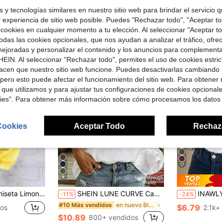
 y tecnologías similares en nuestro sitio web para brindar el servicio qu
r experiencia de sitio web posible. Puedes "Rechazar todo", "Aceptar t
ron
 cookies en cualquier momento a tu elección. Al seleccionar "Aceptar to
das las cookies opcionales, que nos ayudan a analizar el tráfico, ofre
ejoradas y personalizar el contenido y los anuncios para complementa
EIN. Al seleccionar "Rechazar todo", permites el uso de cookies estri
acen que nuestro sitio web funcione. Puedes desactivarlas cambiando 
pero esto puede afectar el funcionamiento del sitio web. Para obtener
 que utilizamos y para ajustar tus configuraciones de cookies opcional
kies". Para obtener más información sobre cómo procesamos los datos
Cookies
Aceptar Todo
Rechaz
17
8
 con limones de la Amalfitana, Italia
SHEIN LUNE CURVE Camisa casual de manga corta con diseño de botones y cuello en V de unicolor para mujer talla grande
INAWLY Camiseta de manga cor
-11%
-24%
en nuevo Blusas De Talla Grande
#10 Más vendidos
$6.79
dos
2.1k+
$10.89
800+ vendidos