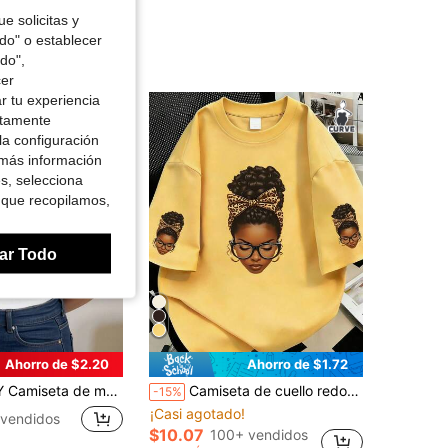
e solicitas y
odo" o establecer
do",
cer
r tu experiencia
ctamente
la configuración
 más información
es, selecciona
 que recopilamos,
ar Todo
Ahorro de $2.20
Ahorro de $1.72
ta de cuello redondo ajustada blanca para mujer de talla grande
Camiseta de cuello redondo con estampado gráfico para mujer, top casual de verano para mujer de talla grande, manga corta estampada de moda, adecuada para uso en verano color amarillo
-15%
¡Casi agotado!
 vendidos
$10.07
100+ vendidos