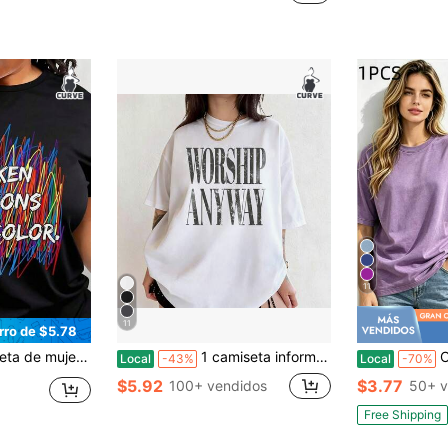
11
11
rro de $5.78
iseta casual de manga corta para uso diario y actividades al aire libre, adecuada para cualquier ocasión, cumpleaños, todas
1 camiseta informal con estampado de margaritas y póster vintage, de algodón, suave, ligera y cómoda, ideal para fiestas escolares, primavera, verano y otoño.
Camiseta 
Local
-43%
Local
-70%
$5.92
$3.77
100+ vendidos
50+ v
Free Shipping