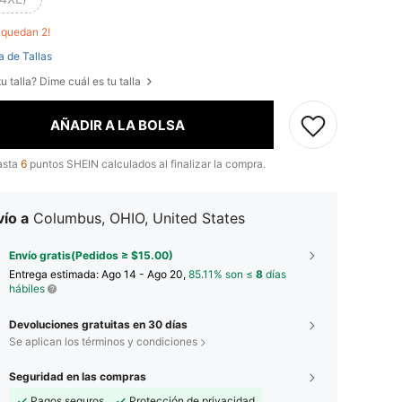
o quedan 2!
a de Tallas
u talla? Dime cuál es tu talla
AÑADIR A LA BOLSA
asta
6
puntos SHEIN calculados al finalizar la compra.
ío a
Columbus, OHIO, United States
Envío gratis(Pedidos ≥ $15.00)
Entrega estimada:
Ago 14 - Ago 20,
85.11% son ≤
8
días
hábiles
Devoluciones gratuitas en 30 días
Se aplican los términos y condiciones
Seguridad en las compras
Pagos seguros
Protección de privacidad