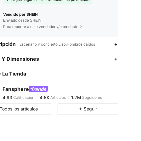
Vendido por SHEIN
Enviado desde SHEIN
Para reportar a este vendedor y/o producto
ipción
Escenario y concierto,Liso,Hombros caídos
4.93
4.5K
1.2M
s Y Dimensiones
 La Tienda
4.93
4.5K
1.2M
Fansphere
4.93
4.5K
1.2M
Calificación
Artículos
Seguidores
y***b
pagó
Hace 7 horas
Todos los artículos
Seguir
4.93
4.5K
1.2M
4.93
4.5K
1.2M