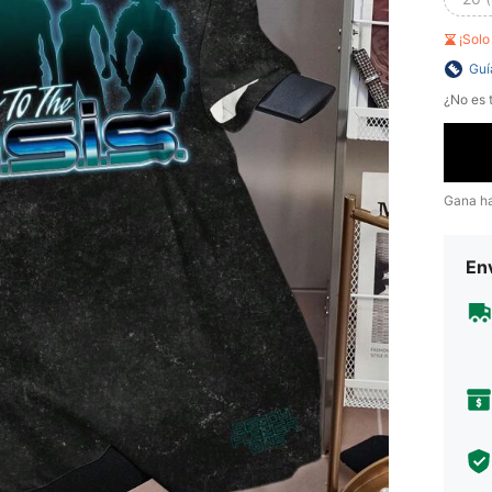
¡Sol
Guí
¿No es t
Gana h
Env