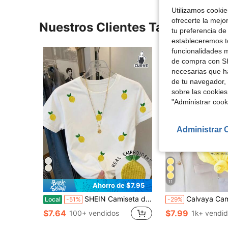
Utilizamos cookies
ofrecerte la mejo
Nuestros Clientes También Vie
tu preferencia de
estableceremos to
funcionalidades m
de compra con SH
necesarias que h
de tu navegador, 
sobre las cookies
"Administrar coo
Administrar 
11
Ahorro de $7.95
SHEIN Camiseta de manga corta con cuello redondo y bordado de limón para tallas grandes
Calvaya Camiseta Limoncello, Camiseta
Local
-51%
-29%
$7.64
$7.99
100+ vendidos
1k+ vendi