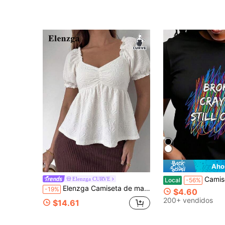
Aho
Camiseta de mujer con estampado "Broken Crayons Still Color", cam
Elenzga CURVE
Local
-56%
Elenzga Camiseta de manga corta para mujer talla grande, tela jacquard, puños con volantes, silueta suelta en A; elegante y de moda, top de manga corta jacquard para mujer talla grande; para ir al trabajo, estilo callejero. De moda y novedoso.
-19%
$4.60
200+ vendidos
$14.61