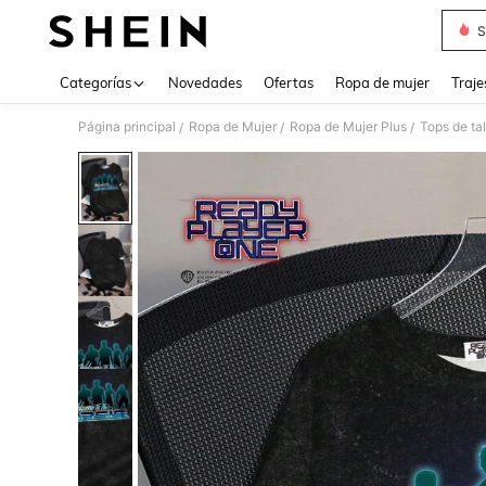
S
Use up 
Categorías
Novedades
Ofertas
Ropa de mujer
Traje
Página principal
Ropa de Mujer
Ropa de Mujer Plus
Tops de ta
/
/
/