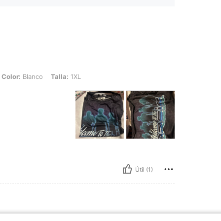
o, Talla: 1XL
Color:
Blanco
Talla:
1XL
Útil (1)