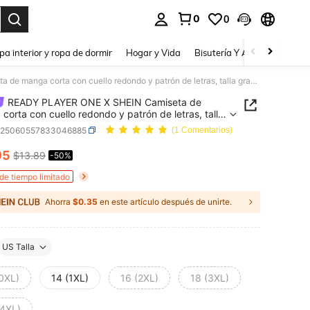
0
0
a. Press Enter to select.
pa interior y ropa de dormir
Hogar y Vida
Bisutería Y Accesorios
Be
READY PLAYER ONE X SHEIN Camiseta de manga corta con cuello redondo y patrón de letras, talla grande, de verano
READY PLAYER ONE X SHEIN Camiseta de
corta con cuello redondo y patrón de letras, talla
, de verano
z25060557833046885
(1 Comentarios)
95
$13.89
-50%
ICE AND AVAILABILITY
 de tiempo limitado
Ahorra
$0.35
en este artículo después de unirte.
US Talla
(0XL)
14 (1XL)
16 (2XL)
18 (3XL)
(4XL)