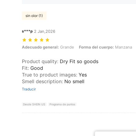
sin olor (1)
s***p
2 Jan,2026
Adecuado general: Grande, Forma del cuerpo: Manzana, Color: Blanc
Adecuado general:
Grande
Forma del cuerpo:
Manzana
Product quality
:
Dry Fit so goods
Fit
:
Good
True to product images
:
Yes
Smell description
:
No smell
Traducir
Desde SHEIN US
Programa de puntos