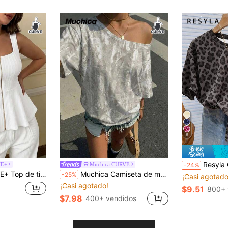
6
Resyla Camiseta de manga larga con cuello re
VE+
Muchica CURVE
-24%
r talla grande con cremallera central delantera
Muchica Camiseta de manga corta holgada con hombros descubiertos, estampado minimalista con patrón de camuflaje de ramas, estilo callejero, casual para mujer, talla grande
-25%
¡Casi agotado
¡Casi agotado!
$9.51
800+ 
$7.98
400+ vendidos