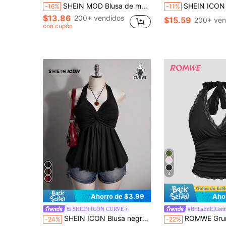
SHEIN MOD Blusa de manga larga con cuello con volantes y campana para mujer de talla grande en color negro
SHEIN ICON Top de encaje negro para mujer talla grande, estilo retro sexy, moda individual urbana moderna mi
-16%
-11%
$13.86
200+ vendidos
$15.59
200+ ven
con cupón
4
Ahorro de $3.99
Aho
SHEIN ICON CURVE
#BrillaEnElCent
SHEIN ICON Blusa negra de ajuste ceñido con cuello halter, nudo en el pecho y bajo plisado, de estilo moderno urbano, retro y sexy para mujer talla grande, apropiada para uso casual, trabajo y estilo milenial Y2K
ROMWE Grunge Punk Top halter con recorte de encaje 
-24%
-22%