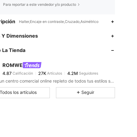
Para reportar a este vendedor y/o producto
ipción
Halter,Encaje en contraste,Cruzado,Asimétrico
4.87
27K
4.2M
s Y Dimensiones
 La Tienda
4.87
27K
4.2M
ROMWE
4.87
27K
4.2M
Calificación
Artículos
Seguidores
t***q
pagó
Hace 5 horas
Como un centro comercial online repleto de todos tus estilos sociales favoritos (por fin). Realza tu estética con la ropa y la decoración de ROMWE que has visto (y amado) online, además de todas las piezas pop oscuras que nunca supiste que necesitabas.
4.87
27K
4.2M
Todos los artículos
Seguir
4.87
27K
4.2M
4.87
27K
4.2M