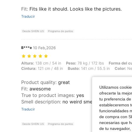
Fit
:
Fits like it should. Looks like the pictures.
Traducir
Desde SHEIN US
Programa de puntos
B***e
10 Feb,2026
Altura: 138 cm / 54 in, Peso: 78 kg / 172 lbs, Forma del cuerpo: Manz
Altura:
138 cm / 54 in
Peso:
78 kg / 172 lbs
Forma del c
Cintura:
121 cm / 48 in
Busto:
141 cm / 55.5 in
Color:
Ne
Product quality
:
great
Utilizamos cookies
Fit
:
awesome
ofrecerte la mejo
True to product images
:
yes
tu preferencia de
Smell description
:
no weird smell. I absolutely love
estableceremos to
Traducir
funcionalidades m
de compra con SH
necesarias que h
Desde SHEIN US
Programa de puntos
de tu navegador, 