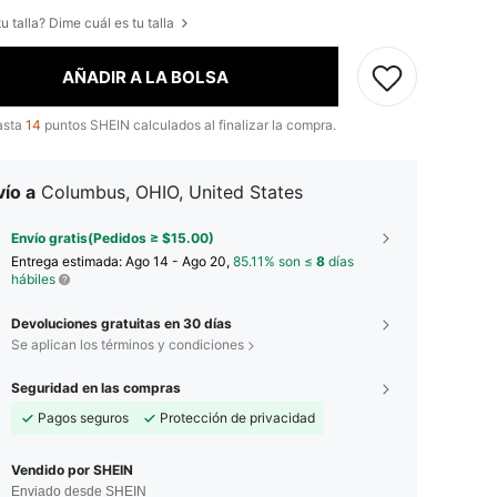
u talla? Dime cuál es tu talla
AÑADIR A LA BOLSA
asta
14
puntos SHEIN calculados al finalizar la compra.
ío a
Columbus, OHIO, United States
Envío gratis(Pedidos ≥ $15.00)
Entrega estimada:
Ago 14 - Ago 20,
85.11% son ≤
8
días
hábiles
Devoluciones gratuitas en 30 días
Se aplican los términos y condiciones
Seguridad en las compras
Pagos seguros
Protección de privacidad
Vendido por SHEIN
Enviado desde SHEIN