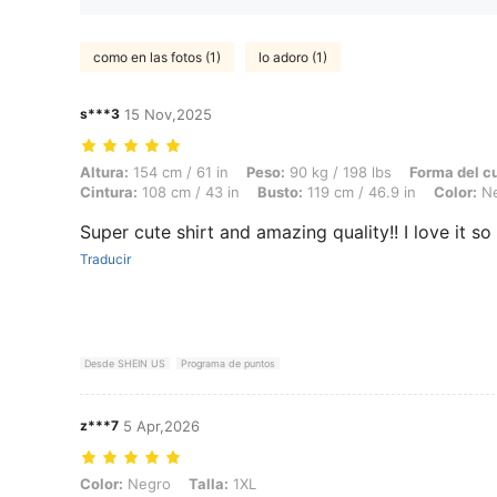
como en las fotos (1)
lo adoro (1)
s***3
15 Nov,2025
Altura: 154 cm / 61 in, Peso: 90 kg / 198 lbs, Forma del cuerpo: Reloj
Altura:
154 cm / 61 in
Peso:
90 kg / 198 lbs
Forma del c
Cintura:
108 cm / 43 in
Busto:
119 cm / 46.9 in
Color:
Ne
Super cute shirt and amazing quality!! I love it s
Traducir
Desde SHEIN US
Programa de puntos
z***7
5 Apr,2026
Color: Negro, Talla: 1XL
Color:
Negro
Talla:
1XL