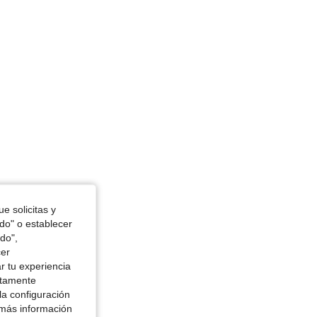
or: Negro, Talla: 3XL
e solicitas y
odo" o establecer
do",
cer
r tu experiencia
ctamente
la configuración
 más información