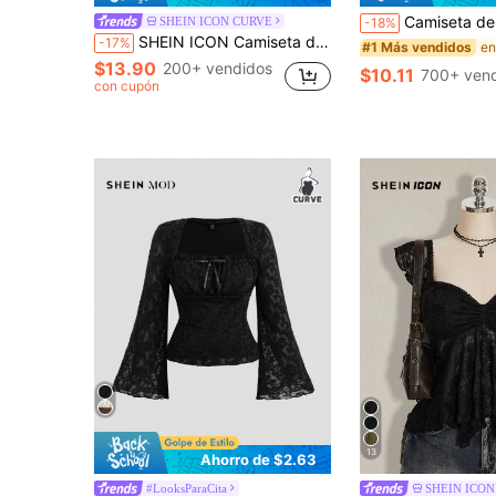
Camiseta de tirantes finos de talla grande con sujetador incorporado, camisola informal de espalda nadad
SHEIN ICON CURVE
-18%
SHEIN ICON Camiseta de malla negra para mujer talla grande, estilo retro sexy millennial Y2K, estilo gótico oscuro, manga acampanada, bajo asimétrico, decoración de cruz de metal plateado
-17%
#1 Más vendidos
$13.90
200+ vendidos
$10.11
700+ ven
con cupón
13
Ahorro de $2.63
#LooksParaCita
SHEIN ICON