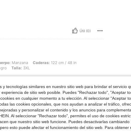
Útil (0)
ana, Caderas: 122 cm / 48 in, Cintura: 121 cm / 48 in, Busto: 141 cm / 55.5 in, Col
uerpo:
Manzana
Caderas:
122 cm / 48 in
gro
Talla:
3XL
 y tecnologías similares en nuestro sitio web para brindar el servicio qu
r experiencia de sitio web posible. Puedes "Rechazar todo", "Aceptar t
 cookies en cualquier momento a tu elección. Al seleccionar "Aceptar to
 this shirt
das las cookies opcionales, que nos ayudan a analizar el tráfico, ofre
ejoradas y personalizar el contenido y los anuncios para complementa
EIN. Al seleccionar "Rechazar todo", permites el uso de cookies estri
acen que nuestro sitio web funcione. Puedes desactivarlas cambiando 
Útil (0)
pero esto puede afectar el funcionamiento del sitio web. Para obtener