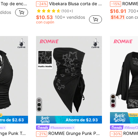
llennial Y2K, elegante para ir a la oficina, escote corazón, mangas con volantes y bajo asimétrico
Vibekara Blusa corta de 2 en 1 con cuello en V profundo, manga larga y parches de encaje, sexy y cautivadora, talla grande
ROMWE Avant Top de tirantes con decor
-24%
-15%
$16.91
700+
(100+)
didos
$10.53
100+ vendidos
$14.71
con c
con cupón
rro de $2.63
Ahorro de $2.93
ro
#Summerween
#MessyC
y espalda descubierta para mujer talla grande
ROMWE Grunge Punk Parte superior asimétrica sin tirantes con strass en forma de estrella y bajo con cordón para mujeres de talla grande, para festival de música punk, verano, escuela, carnaval
ROMWE Goth Camiseta de mujer de mang
-21%
-30%