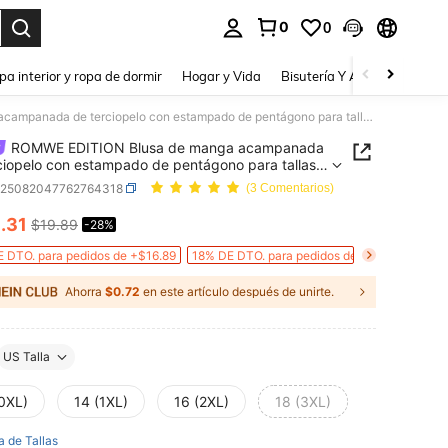
0
0
a. Press Enter to select.
pa interior y ropa de dormir
Hogar y Vida
Bisutería Y Accesorios
Be
ROMWE EDITION Blusa de manga acampanada de terciopelo con estampado de pentágono para tallas grandes
ROMWE EDITION Blusa de manga acampanada
ciopelo con estampado de pentágono para tallas
es
z25082047762764318
(3 Comentarios)
4
.31
$19.89
-28%
ICE AND AVAILABILITY
 DTO. para pedidos de +$16.89
18% DE DTO. para pedidos de +$26.89
Ahorra
$0.72
en este artículo después de unirte.
US Talla
(0XL)
14 (1XL)
16 (2XL)
18 (3XL)
a de Tallas