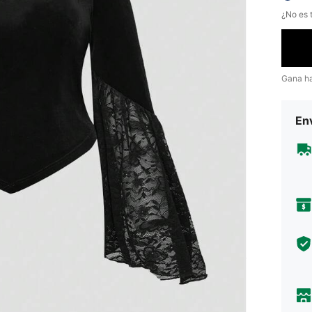
¿No es t
Gana h
Env