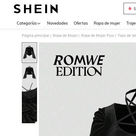
S
Use up 
Categorías
Novedades
Ofertas
Ropa de mujer
Traje
Página principal
Ropa de Mujer
Ropa de Mujer Plus
Tops de ta
/
/
/