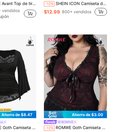
ación de tigre y estrella remachada, estilo retro y urbano para mujer talla grande
SHEIN ICON Camiseta de moda con mangas con volantes y estampado de leopardo para mujer de talla grande
-12%
 vendidos
$12.99
800+ vendidos
upón
Ahorro de $8.47
Ahorro de $3.00
hic
ROMWE
a de murciélago suelta con cuello de escote y adorno de encaje para tallas grandes
ROMWE Goth Camiseta de tirantes con lazo de cinta de encaje, contraste de color y colgante de cruz para tallas grandes con estilo gótico
-12%