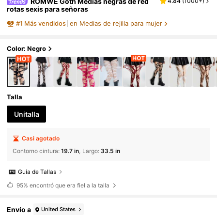
ROMWE Goth Medias negras de red
4.84
(
1000+
)
rotas sexis para señoras
#
1
Más vendidos
en Medias de rejilla para mujer
Color: Negro
Talla
Unitalla
Casi agotado
Contorno cintura
:
19.7 in
Largo
:
33.5 in
Guía de Tallas
95%
encontró que era fiel a la talla
Envío a
United States