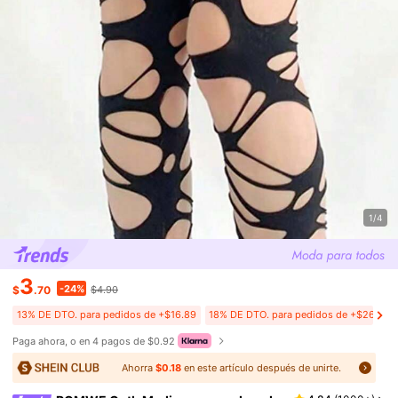
1/4
3
-24%
$
.70
$4.90
13% DE DTO. para pedidos de +$16.89
18% DE DTO. para pedidos de +$26.89
Paga ahora, o en 4 pagos de $0.92
Ahorra
$0.18
en este artículo después de unirte.