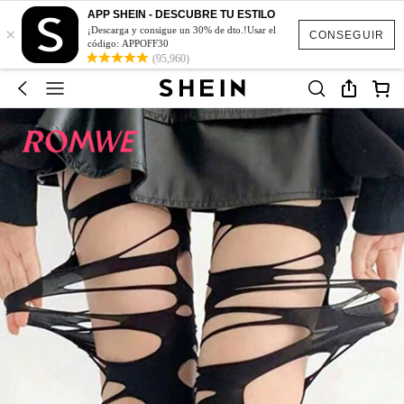
APP SHEIN - DESCUBRE TU ESTILO
×
¡Descarga y consigue un 30% de dto.!Usar el
CONSEGUIR
código: APPOFF30
(95,960)