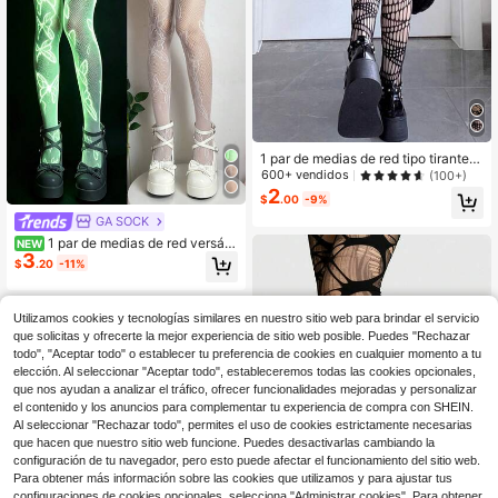
1 par de medias de red tipo tirantes
sexy y punk para mujer, estilo salvaj
600+ vendidos
(100+)
e, rasgadas, elásticas, livianas, sua
2
$
.00
-9%
ves y ajustadas
GA SOCK
1 par de medias de red versátil
NEW
3
es para mujer para todas las estacio
$
.20
-11%
nes, luminosas en la oscuridad, pers
onalizadas para Halloween, Pascua
y fiestas de nicho
Utilizamos cookies y tecnologías similares en nuestro sitio web para brindar el servicio
que solicitas y ofrecerte la mejor experiencia de sitio web posible. Puedes "Rechazar
todo", "Aceptar todo" o establecer tu preferencia de cookies en cualquier momento a tu
elección. Al seleccionar "Aceptar todo", estableceremos todas las cookies opcionales,
que nos ayudan a analizar el tráfico, ofrecer funcionalidades mejoradas y personalizar
el contenido y los anuncios para complementar tu experiencia de compra con SHEIN.
Al seleccionar "Rechazar todo", permites el uso de cookies estrictamente necesarias
que hacen que nuestro sitio web funcione. Puedes desactivarlas cambiando la
configuración de tu navegador, pero esto puede afectar el funcionamiento del sitio web.
Para obtener más información sobre las cookies que utilizamos y para ajustar tus
configuraciones de cookies opcionales, selecciona "Administrar cookies". Para obtener