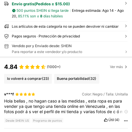
Envío gratis(Pedidos ≥ $15.00)
500 puntos SHEIN si llega tarde
Entrega estimada:
Ago 14 - Ago
20,
85.11% son ≤
8
días hábiles
Los artículos de esta categoría no se pueden devolver ni cambiar
Pagos seguros · Protección de privacidad
Vendido por y Enviado desde: SHEIN
Para reportar a este vendedor y/o producto
4.84
(1000+)
Ver más
lo volveré a comprar
(23)
Buena portabilidad
(32)
v***f
Color: Negro / Talla: Unitalla
Hola
bellas
,
no
hagan
caso
a
las
medidas
,
esta
ropa
es
para
vender
ya
que
tengo
una
tienda
online
en
Venezuela
,
en
las
fotos
podr
á
s
ver
el
perfil
de
mi
tienda
y
varias
fotos
de
c
ó
mo
le
queda
a
mis
clientes
.
Las
piezas
de
mis
pedidos
las
vi
todas
Útil
(4)
Desde SHEIN US
Programa de puntos
,
en
general
todo
hermoso
y
de
buena
calidad
,
los
colores
preciosos
y
la
tela
magn
í
fica
.
Ap
ó
yame
con
un
like
si
t
ú