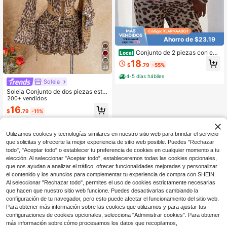
Ahorro de $23.19
Conjunto de 2 piezas con est
Local
ampado de leopardo para primaver
18
$
.79
-55%
a y verano, ropa urbana informal pa
28
ra mujer, moda Y2K, conjunto de top
4-5 días hábiles
corto con capucha y cremallera de
Soleia
manga larga, pantalones
Soleia Conjunto de dos piezas estil
o Hot Girl americano con estampad
200+ vendidos
o de leopardo, malla transparente, e
16
$
.79
-11%
scote en V, cintura ceñida con cord
ones, volantes multicapa y mangas
acampanadas
Utilizamos cookies y tecnologías similares en nuestro sitio web para brindar el servicio
que solicitas y ofrecerte la mejor experiencia de sitio web posible. Puedes "Rechazar
todo", "Aceptar todo" o establecer tu preferencia de cookies en cualquier momento a tu
elección. Al seleccionar "Aceptar todo", estableceremos todas las cookies opcionales,
que nos ayudan a analizar el tráfico, ofrecer funcionalidades mejoradas y personalizar
el contenido y los anuncios para complementar tu experiencia de compra con SHEIN.
Al seleccionar "Rechazar todo", permites el uso de cookies estrictamente necesarias
que hacen que nuestro sitio web funcione. Puedes desactivarlas cambiando la
configuración de tu navegador, pero esto puede afectar el funcionamiento del sitio web.
Para obtener más información sobre las cookies que utilizamos y para ajustar tus
configuraciones de cookies opcionales, selecciona "Administrar cookies". Para obtener
más información sobre cómo procesamos los datos que recopilamos,