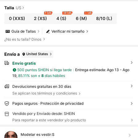
lazo para mujer en estilo Y2K
Talla
US
9 left
10 left
1 left
0
(XXS)
2
(XS)
4
(S)
6
(M)
8/10
(L)
Guía de Tallas
Verificar mi tamaño
¿No es tu talla? Dinos
Envío a
United States
Envío gratis
500 puntos SHEIN si llega tarde
Entrega estimada:
Ago 13 - Ago
19,
85.11% son ≤
8
días hábiles
Devoluciones gratuitas en 30 días
Se aplican los términos y condiciones
Pagos seguros · Protección de privacidad
Vendido por y Enviado desde: SHEIN
Para reportar a este vendedor y/o producto
Modelar es vestir:
S