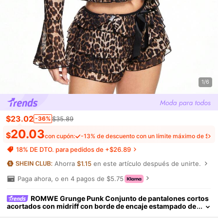
1/6
$
23
.02
$35.89
-36%
20.03
$
con cupón:
-13% de descuento con un límite máximo de $10
18% DE DTO. para pedidos de +$26.89
Ahorra
$1.15
en este artículo después de unirte.
Paga ahora, o en 4 pagos de $5.75
ROMWE Grunge Punk Conjunto de pantalones cortos
acortados con midriff con borde de encaje estampado de
guepardo y cárdigan a juego con Top de manga larga con