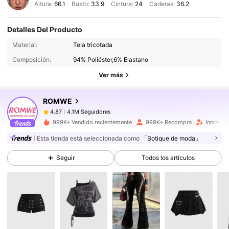
Altura:
66.1
Busto:
33.9
Cintura:
24
Caderas:
36.2
Detalles Del Producto
4.1M Seguidores
4.87
Material:
Tela tricotada
Composición:
94% Poliéster,6% Elastano
4.1M Seguidores
4.87
Ver más
ROMWE
4.1M Seguidores
4.87
h***e
pagó
Hace 7 horas
999K+ Vendido recientemente
999K+ Recompra
Incremen
4.1M Seguidores
4.87
Esta tienda está seleccionada como
「Botique de moda」
Seguir
Todos los artículos
4.1M Seguidores
4.87
4.1M Seguidores
4.87