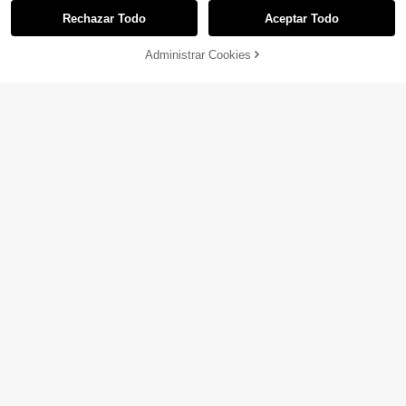
Rechazar Todo
Aceptar Todo
Administrar Cookies
¡36% DE DESCUENTO!
AÑADIR A LA BOLSA